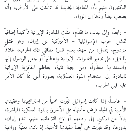
الكثيرون منهم بأن المعادلة الجديدة قد ترسّخت على الأرض، وأنه
يصعب جداً ردّها إلى الوراء.
– رابعاً، وإلى جانب ما تقدّم، مثّلت المبادرة الإيرانية تأكيداً إضافياً
لفشل الحرب الإسرائيلية – الأميركية على إيران. وهو فشل
مزدوج، يتّصل، من جهة، بعدم قدرة مطلقي تلك الحرب، خلافاً
لِما قيل، على تدمير القدرات الإيرانية وإعطابها أو جعل الوصول إليها
واستخدامها متعذّراً؛ ومن جهة ثانية، بتعاظم الحافزية الإيرانية
للمبادرة إلى استخدام القوة العسكرية، بصورة أعلى ممّا كان الأمر
عليه قبل الحرب.
– خامساً، إذا كانت إسرائيل غيّرت عملياً من استراتيجيتها وعقيدتها
الأمنية في اتجاه فرض «أمنها» على الآخرين بالقوة العسكرية المباشرة،
بدلاً من الركون إلى ردعهم أو نزع التزاماتهم منهم، تبدو إيران،
بدورها، وقد غيّرت هي أيضاً عقيدتها الأمنية. إذ باتت معنيّة وراغبة