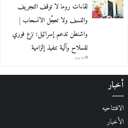
لقاءات روما لا توقف التجريف
والنسف ولا تعجّل الانسحاب |
واشنطن تدعم إسرائيل: نزع فوري
للسلاح وآلية تنفيذ إلزامية
منذ يومين
أخبار
الافتتاحيه
الأخبار