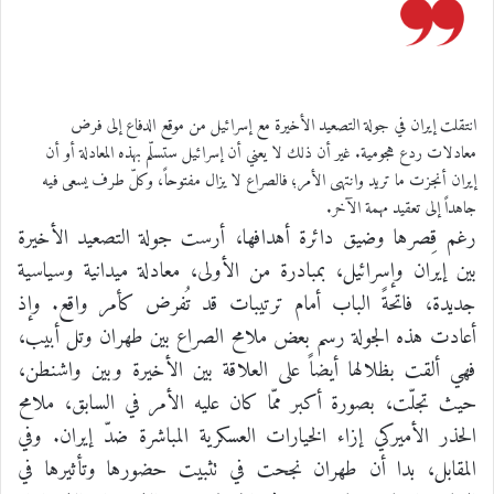
انتقلت إيران في جولة التصعيد الأخيرة مع إسرائيل من موقع الدفاع إلى فرض
معادلات ردع هجومية. غير أن ذلك لا يعني أن إسرائيل ستسلّم بهذه المعادلة أو أن
إيران أنجزت ما تريد وانتهى الأمر؛ فالصراع لا يزال مفتوحاً، وكلّ طرف يسعى فيه
جاهداً إلى تعقيد مهمة الآخر.
رغم قِصرها وضيق دائرة أهدافها، أرست جولة التصعيد الأخيرة
بين إيران وإسرائيل، بمبادرة من الأولى، معادلة ميدانية وسياسية
جديدة، فاتحةً الباب أمام ترتيبات قد تُفرض كأمر واقع. وإذ
أعادت هذه الجولة رسم بعض ملامح الصراع بين طهران وتل أبيب،
فهي ألقت بظلالها أيضاً على العلاقة بين الأخيرة وبين واشنطن،
حيث تجلّت، بصورة أكبر ممّا كان عليه الأمر في السابق، ملامح
الحذر الأميركي إزاء الخيارات العسكرية المباشرة ضدّ إيران. وفي
المقابل، بدا أن طهران نجحت في تثبيت حضورها وتأثيرها في