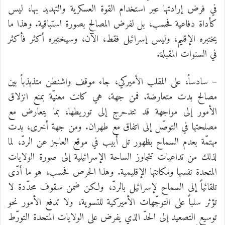
في فرض إرادتها عبر استخدام القوة العسكرية والتهديد بها، ليس
كأداة دفاعية فحسب، بل لفرض المصالح بصورة استباقية. وهذا ما
يختبره الإقليم، وليس إسرائيل فقط، الآن، وسيختبره أكثر فأكثر
في السنوات المقبلة.
– سادساً، على المقلب الأميركي، جاء موقف واشنطن متذبذباً بين
مصالح بدت متعارضة. فمن جهة، هي كانت معنيّة بمنع انزلاق
الأمور إلى مواجهة قد تتدحرج إلى توريطها، بما يتعارض مع
مصلحتها في التوصّل إلى اتفاق مع طهران. ومن جهة أخرى، بدت
مهتمّة بعدم السماح بظهور تل أبيب في موقع العاجز عن الردّ، لما
لذلك من تداعيات تتجاوز الساحة الإسرائيلية إلى صورة الولايات
المتحدة نفسها ومكانتها الإقليمية. وهذا الحرص فحسب، هو ما أدّى
تلقائياً إلى السماح لإسرائيل بالردّ، ولكن ضمن سقوف محدّدة لا
تؤثر سلباً على التوجّهات الأميركية للتسوية، ولا تدفع الأمور نحو
توسيع التصعيد إلى الحدّ الذي يفرض على الولايات المتحدة التورّط