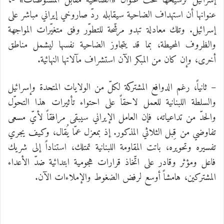
إسرائيل ترسيخها تحت عنوان «الضاحية مقابل المستوطنات» -،
عنوانها أن استهداف الضاحية سيقابله ردّ صاروخي إيراني مباشر على
إسرائيل. وتلك معادلة تبدو مرشّحة للتطوّر وفق متغيّرات المواجهة
والظروف المحيطة، بما قد يتجاوز الضاحية نفسها ليشمل مناطق
أخرى، وإن كان من المبكر الآن استشراف مآلاتها النهائية.
– ثانياً، رغم الدوافع المشتركة لكلّ من الولايات المتحدة وإسرائيل
والسلطة اللبنانية للعمل لاحقاً على احتواء تأثيرات هذا التحوّل
والحدّ من تداعياته، فإن العامل الإيراني سيبقى مرافقاً لأيّ مسعى
تفاوضي من قِبل الثلاثي المذكور. إذ بمعزل عمّا يُقال، وكيف يجري
تفسيره وتحويره، باتت المقاومة اللبنانية تمتلك، استناداً إلى شريك
فاعل ومؤثر وقادر على اتّخاذ قرارات هجومية ابتدائية ضدّ الأعداء
المشتركين، هامشاً أوسع لرفض الضغوط والإملاءات الآن.