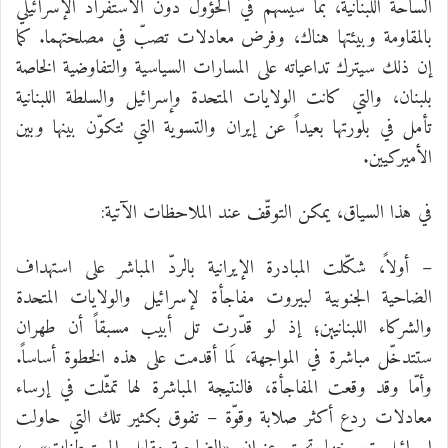
الساحة اللبنانية، بما سيسهم في الحؤول دون الاستفراد الإسرائيلي
بالمقاومة وبيئتها هناك، وفرض معادلات تصبّ في مصلحتهما. كما
إن ذلك سيترك تداعياته على المسارات السياسية والتفاوضية الخاصة
بلبنان، والتي كانت الولايات المتحدة وإسرائيل والسلطة اللبنانية
تأمل في بلورتها بعيداً عن إيران والتسوية التي تتكوّن بينها وبين
الأميركيين.
في هذا السياق، يمكن التوقّف عند الملاحظات الآتية:
– أولاً، شكّلت المبادرة الإيرانية بالردّ المباشر على استهداف
الضاحية الجنوبية لبيروت مفاجأة لإسرائيل والولايات المتحدة
والشركاء اللبنانيين؛ إذ لو قدّرت تل أبيب مسبقاً أن طهران
ستتدخّل مباشرة في المواجهة، لَما أقدمت على هذه الخطوة أساساً.
وأمّا وقد وقعت المفاجأة، فالنتيجة المباشرة لها تمثّلت في إرساء
معادلات ردع أكثر صلابة وقوّة – تفوق بكثير تلك التي حاولت