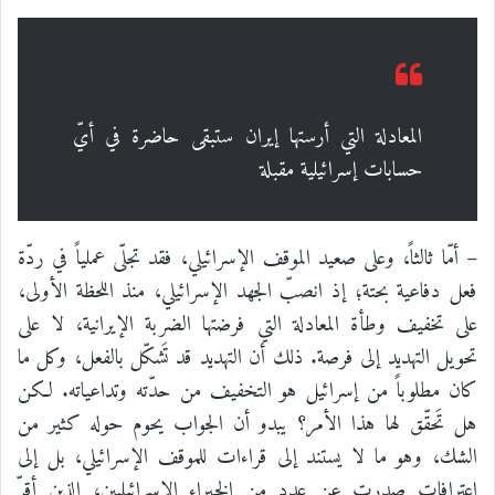
المعادلة التي أرستها إيران ستبقى حاضرة في أيّ
حسابات إسرائيلية مقبلة
– أمّا ثالثاً، وعلى صعيد الموقف الإسرائيلي، فقد تجلّى عملياً في ردّة
فعل دفاعية بحتة؛ إذ انصبّ الجهد الإسرائيلي، منذ اللحظة الأولى،
على تخفيف وطأة المعادلة التي فرضتها الضربة الإيرانية، لا على
تحويل التهديد إلى فرصة. ذلك أن التهديد قد تَشكّل بالفعل، وكل ما
كان مطلوباً من إسرائيل هو التخفيف من حدّته وتداعياته. لكن
هل تَحقّق لها هذا الأمر؟ يبدو أن الجواب يحوم حوله كثير من
الشك، وهو ما لا يستند إلى قراءات للموقف الإسرائيلي، بل إلى
اعترافات صدرت عن عدد من الخبراء الإسرائيليين، الذين أقرّ