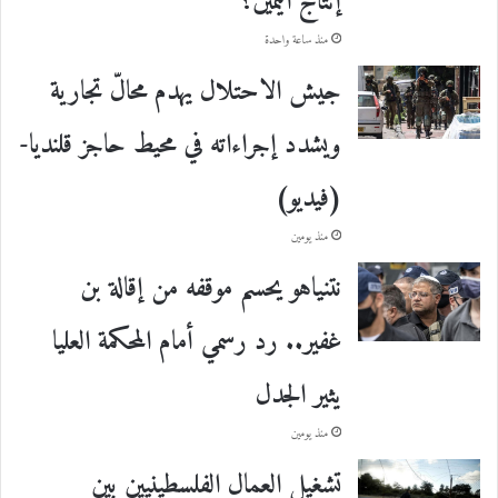
إنتاج اليمين؟
منذ ساعة واحدة
جيش الاحتلال يهدم محالّ تجارية
ويشدد إجراءاته في محيط حاجز قلنديا-
(فيديو)
منذ يومين
نتنياهو يحسم موقفه من إقالة بن
غفير.. رد رسمي أمام المحكمة العليا
يثير الجدل
منذ يومين
تشغيل العمال الفلسطينيين بين