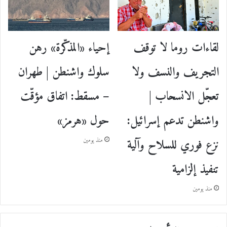
إحياء «المذكّرة» رهن
لقاءات روما لا توقف
سلوك واشنطن | طهران
التجريف والنسف ولا
– مسقط: اتفاق مؤقّت
تعجّل الانسحاب |
حول «هرمز»
واشنطن تدعم إسرائيل:
نزع فوري للسلاح وآلية
منذ يومين
تنفيذ إلزامية
منذ يومين