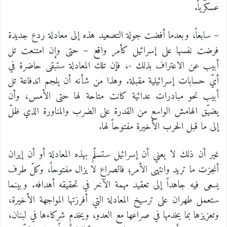
عسكرياً.
– سابعاً، وبعدما أفضت جولة التصعيد هذه إلى معادلة ردع جديدة
فرضت نفسها على إسرائيل كأمر واقع – حتى وإن امتنعت تل
أبيب عن الاعتراف بذلك -، فإن تلك المعادلة ستبقى حاضرة في
أيّ حسابات إسرائيلية مقبلة. وهذا من شأنه أن يلجم اندفاعة تل
أبيب نحو مبادرات عدائية كانت متاحة لها حتى الأمس، وأن
يضيّق الهامش الواسع من القدرة على الضرب والمناورة الذي ظلّ
إلى ما قبل الحرب الأخيرة مفتوحاً لها.
غير أن ذلك لا يعني أن إسرائيل ستسلّم بهذه المعادلة أو أن إيران
أنجزت ما تريد وانتهى الأمر؛ فالصراع لا يزال مفتوحاً، وكلّ طرف
يسعى فيه جاهداً إلى تعقيد مهمة الآخر في تحقيقه أهدافه. وبينما
ستعمل طهران على ترسيخ المعادلة التي أفرزتها المواجهة الأخيرة،
وتعزيزها بما يخدمها في صراعها مع العدو، ويخدم شركاءها في لبنان،