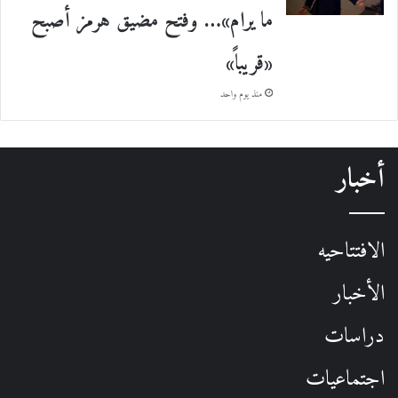
ما يرام»… وفتح مضيق هرمز أصبح
«قريباً»
منذ يوم واحد
أخبار
الافتتاحيه
الأخبار
دراسات
اجتماعيات