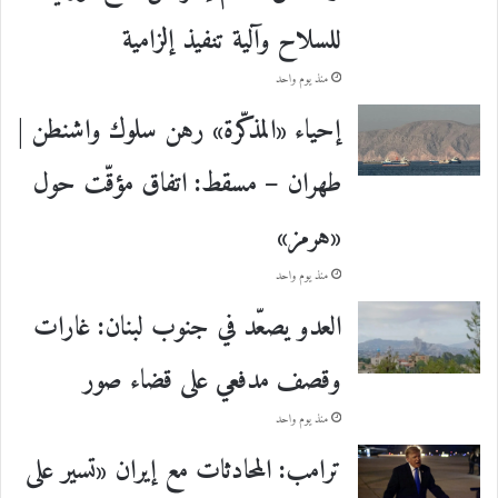
للسلاح وآلية تنفيذ إلزامية
منذ يوم واحد
إحياء «المذكّرة» رهن سلوك واشنطن |
طهران – مسقط: اتفاق مؤقّت حول
«هرمز»
منذ يوم واحد
العدو يصعّد في جنوب لبنان: غارات
وقصف مدفعي على قضاء صور
منذ يوم واحد
ترامب: المحادثات مع إيران «تسير على