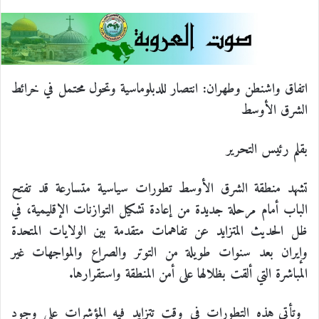
ي
X
ي
T
ي
R
ا
س
ن
u
ن
e
ت
ب
ك
m
ت
d
س
اتفاق واشنطن وطهران: انتصار للدبلوماسية وتحول محتمل في خرائط
الشرق الأوسط
و
د
b
ي
d
ا
بقلم رئيس التحرير
ك
إ
l
ر
i
ب
ن
r
ي
t
تشهد منطقة الشرق الأوسط تطورات سياسية متسارعة قد تفتح
الباب أمام مرحلة جديدة من إعادة تشكيل التوازنات الإقليمية، في
س
ظل الحديث المتزايد عن تفاهمات متقدمة بين الولايات المتحدة
وإيران بعد سنوات طويلة من التوتر والصراع والمواجهات غير
ت
المباشرة التي ألقت بظلالها على أمن المنطقة واستقرارها.
وتأتي هذه التطورات في وقت تتزايد فيه المؤشرات على وجود