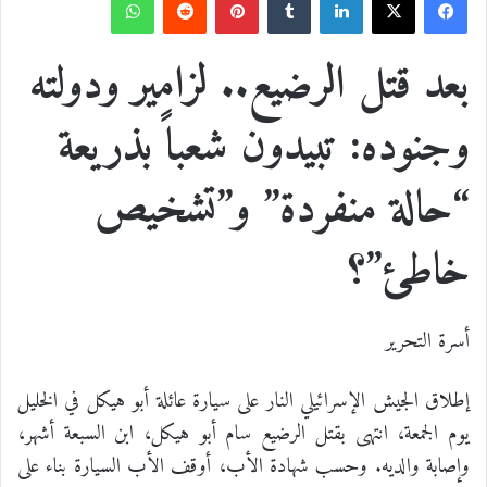
ف
ل
ب
و
ي
X
ي
T
ي
R
ا
بعد قتل الرضيع.. لزامير ودولته
س
ن
u
ن
e
ت
وجنوده: تبيدون شعباً بذريعة
ب
ك
m
ت
d
س
“حالة منفردة” و”تشخيص
و
د
b
ي
d
ا
خاطئ”؟
ك
إ
l
ر
i
ب
ن
r
ي
t
أسرة التحرير
س
إطلاق الجيش الإسرائيلي النار على سيارة عائلة أبو هيكل في الخليل
ت
يوم الجمعة، انتهى بقتل الرضيع سام أبو هيكل، ابن السبعة أشهر،
وإصابة والديه. وحسب شهادة الأب، أوقف الأب السيارة بناء على