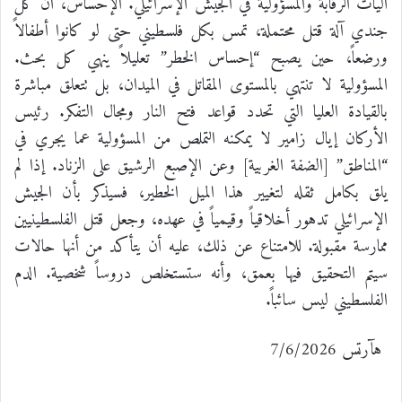
آليات الرقابة والمسؤولية في الجيش الإسرائيلي. الإحساس، أن كل
جندي آلة قتل محتملة، تمس بكل فلسطيني حتى لو كانوا أطفالاً
ورضعاً، حين يصبح “إحساس الخطر” تعليلاً ينهي كل بحث.
المسؤولية لا تنتهي بالمستوى المقاتل في الميدان، بل تتعلق مباشرة
بالقيادة العليا التي تحدد قواعد فتح النار ومجال التفكر. رئيس
الأركان إيال زامير لا يمكنه التملص من المسؤولية عما يجري في
“المناطق” [الضفة الغربية] وعن الإصبع الرشيق على الزناد. إذا لم
يلق بكامل ثقله لتغيير هذا الميل الخطير، فسيذكر بأن الجيش
الإسرائيلي تدهور أخلاقياً وقيمياً في عهده، وجعل قتل الفلسطينيين
ممارسة مقبولة. للامتناع عن ذلك، عليه أن يتأكد من أنها حالات
سيتم التحقيق فيها بعمق، وأنه ستستخلص دروساً شخصية. الدم
الفلسطيني ليس سائباً.
هآرتس 7/6/2026