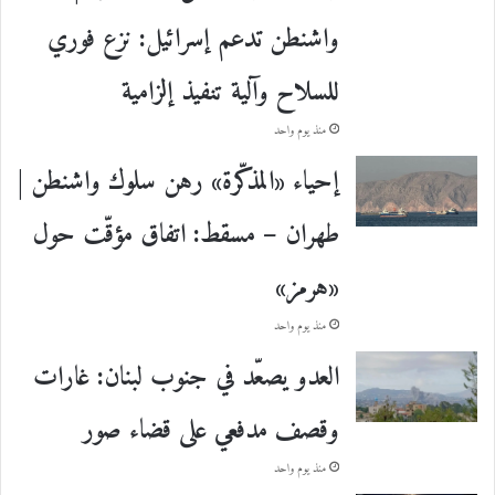
واشنطن تدعم إسرائيل: نزع فوري
للسلاح وآلية تنفيذ إلزامية
منذ يوم واحد
إحياء «المذكّرة» رهن سلوك واشنطن |
طهران – مسقط: اتفاق مؤقّت حول
«هرمز»
منذ يوم واحد
العدو يصعّد في جنوب لبنان: غارات
وقصف مدفعي على قضاء صور
منذ يوم واحد