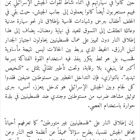
حين كانوا في سيارتهم في أثناء نشاط لقوات الجيش الإسرائيلي بمن
فيهم مستعربون أيضاً كانوا يعملون إلى جانب الجيش. حيث بقي في
الخلف أطفال جرحى وشهادات قاسية بإطلاق نار نحو سيارة مدنية
وعائلة انطلقت إلى التسوق للعيد في نهاية رمضان. يضاف إلى هذا
إطلاق النار دون تمييز على عمال فلسطينيين يحاولون اجتياز الجدار
لنيل الرزق. الخيط الذي يربط بين الحالات ليس نتيجة مأساوية
فحسب، بل هو نمط يتكرر ينفذ فيه استخدام القوة الفتاكة بسرعة
أكبر مما ينبغي، بلا رقابة، وتحت تأطير تلقائي يتمثل بـ “تشخيص
تهديد”. بالتوازي، فإن التداخل الخطير بين مستوطنين عنيفين فقدوا
كل لجام وبين الجيش الإسرائيلي هو تدخل يتعزز. أمس، جرى
توثيق مشاهد ضرب من مستوطنين وجندي ضد فلسطينيين في بلدة
حوارة باستخدام العصي.
إن إطلاق النار على “فلسطينيين غير متورطين” كما تعرفهم أحياناً
محافل الجيش نفسها، يطرح سؤالاً عميقاً عن أنظمة فتح النار وعن