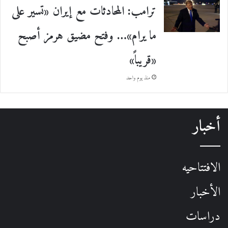
ترامب: المحادثات مع إيران «تسير على
ما يرام»… وفتح مضيق هرمز أصبح
«قريباً»
منذ يوم واحد
أخبار
الافتتاحيه
الأخبار
دراسات