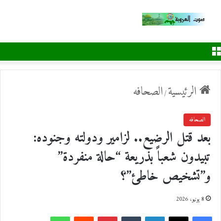
القائمة
الرئيسية
الصحافه
/
الصحافه
بعد قتل الرضيع.. لزامير ودولته وجنوده:
تبيدون شعباً بذريعة “حالة منفردة”
و”تشخيص خاطئ”؟
8 يونيو، 2026