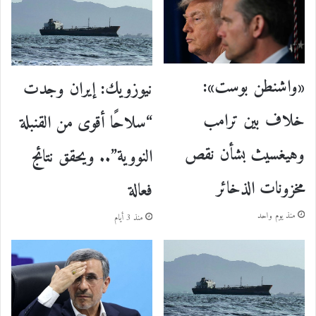
«واشنطن بوست»:
نيوزويك: إيران وجدت
خلاف بين ترامب
“سلاحًا أقوى من القنبلة
وهيغسيث بشأن نقص
النووية”.. ويحقق نتائج
مخزونات الذخائر
فعالة
منذ يوم واحد
منذ 3 أيام