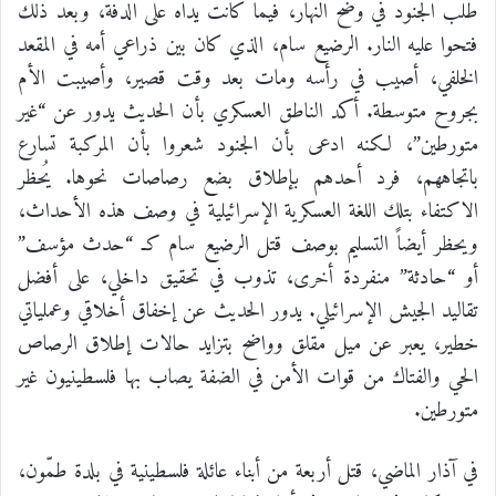
طلب الجنود في وضح النهار، فيما كانت يداه على الدفة، وبعد ذلك
فتحوا عليه النار. الرضيع سام، الذي كان بين ذراعي أمه في المقعد
الخلفي، أصيب في رأسه ومات بعد وقت قصير، وأصيبت الأم
بجروح متوسطة. أكد الناطق العسكري بأن الحديث يدور عن “غير
متورطين”، لكنه ادعى بأن الجنود شعروا بأن المركبة تسارع
باتجاههم، فرد أحدهم بإطلاق بضع رصاصات نحوها. يُحظر
الاكتفاء بتلك اللغة العسكرية الإسرائيلية في وصف هذه الأحداث،
ويحظر أيضاً التسليم بوصف قتل الرضيع سام كـ “حدث مؤسف”
أو “حادثة” منفردة أخرى، تذوب في تحقيق داخلي، على أفضل
تقاليد الجيش الإسرائيلي. يدور الحديث عن إخفاق أخلاقي وعملياتي
خطير، يعبر عن ميل مقلق وواضح بتزايد حالات إطلاق الرصاص
الحي والفتاك من قوات الأمن في الضفة يصاب بها فلسطينيون غير
متورطين.
في آذار الماضي، قتل أربعة من أبناء عائلة فلسطينية في بلدة طمّون،