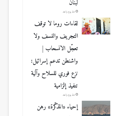
لبنان
منذ يوم واحد
لقاءات روما لا توقف
التجريف والنسف ولا
تعجّل الانسحاب |
واشنطن تدعم إسرائيل:
نزع فوري للسلاح وآلية
تنفيذ إلزامية
منذ يوم واحد
إحياء «المذكّرة» رهن