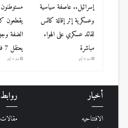
إسرائيل.. عاصفة سياسية
مستوطنون إ
وعسكرية إثر إقالة كاتس
يقطعون كهر
لقائد عسكري على الهواء
الضفة وجي
مباشرة
يعتقل 7 فلسطينيين
منذ 4 أيام
منذ 5 أيام
أخبار
روابط
الافتتاحيه
مقالات