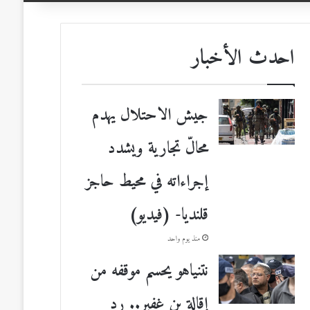
احدث الأخبار
جيش الاحتلال يهدم
محالّ تجارية ويشدد
إجراءاته في محيط حاجز
قلنديا- (فيديو)
منذ يوم واحد
نتنياهو يحسم موقفه من
إقالة بن غفير.. رد