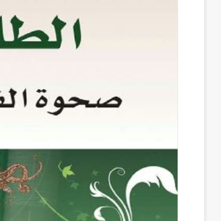
ب
ك
m
ت
d
و
د
b
ي
d
ك
إ
l
ر
i
ن
r
ي
t
س
ت