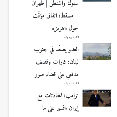
سلوك واشنطن | طهران
– مسقط: اتفاق مؤقّت
حول «هرمز»
منذ يوم واحد
العدو يصعّد في جنوب
لبنان: غارات وقصف
مدفعي على قضاء صور
منذ يوم واحد
ترامب: المحادثات مع
إيران «تسير على ما