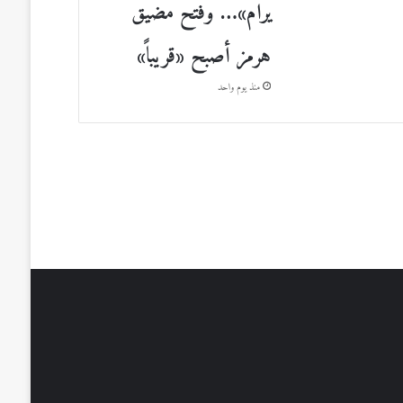
يرام»… وفتح مضيق
هرمز أصبح «قريباً»
منذ يوم واحد