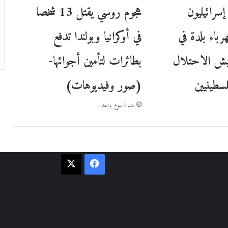
سرائيليون
هجوم روسي يقتل 13 شخصا
باء بلدة في
في أوكرانيا وبولندا تدفع
ش الاحتلال
بطائرات لتأمين أجوائها-
(صور وفيديوهات)
منذ أسبوع واحد
فيسبوك
‫X