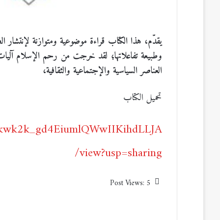
يقدّم، هذا الكتاب قراءة موضوعية ومتوازنة لإنتشار ا
وطبيعة تفاعلاتها؛ لقد خرجت من رحم الإسلام آليات تف
العناصر السياسية والإجتماعية والثقافية،
تحميل الكتاب
ibCkwk2k_gd4EiumlQWwIIKihdLLJA
/view?usp=sharing
Post Views:
5