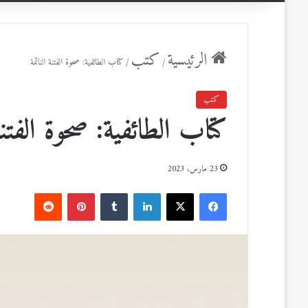
عن
الرئيسية
كتب
/
/
كتاب الطائفية: صحوة الفتنة النائمة
كتب
كتاب الطائفية: صحوة الفتنة 
23 مارس، 2023
ف
ل
ب
ي
X
ي
T
ي
R
س
ن
u
ن
e