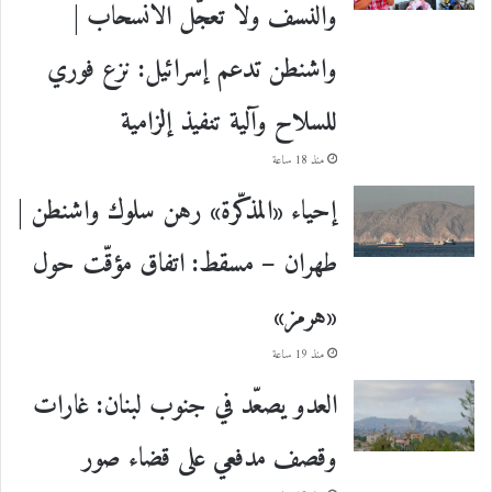
والنسف ولا تعجّل الانسحاب |
واشنطن تدعم إسرائيل: نزع فوري
للسلاح وآلية تنفيذ إلزامية
منذ 18 ساعة
إحياء «المذكّرة» رهن سلوك واشنطن |
طهران – مسقط: اتفاق مؤقّت حول
«هرمز»
منذ 19 ساعة
العدو يصعّد في جنوب لبنان: غارات
وقصف مدفعي على قضاء صور