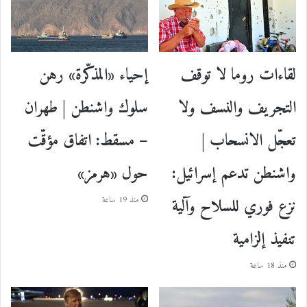
إحياء «المذكّرة» رهن
لقاءات روما لا توقف
سلوك واشنطن | طهران
التجريف والنسف ولا
– مسقط: اتفاق مؤقّت
تعجّل الانسحاب |
حول «هرمز»
واشنطن تدعم إسرائيل:
نزع فوري للسلاح وآلية
منذ 19 ساعة
تنفيذ إلزامية
منذ 18 ساعة