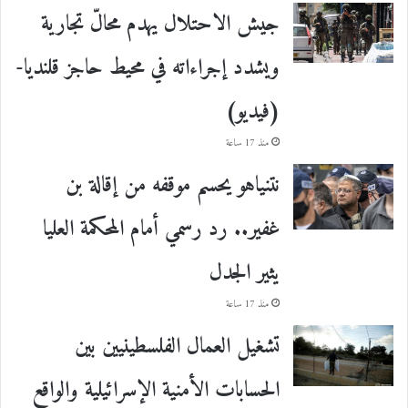
جيش الاحتلال يهدم محالّ تجارية
ويشدد إجراءاته في محيط حاجز قلنديا-
(فيديو)
منذ 17 ساعة
نتنياهو يحسم موقفه من إقالة بن
غفير.. رد رسمي أمام المحكمة العليا
يثير الجدل
منذ 17 ساعة
تشغيل العمال الفلسطينيين بين
الحسابات الأمنية الإسرائيلية والواقع