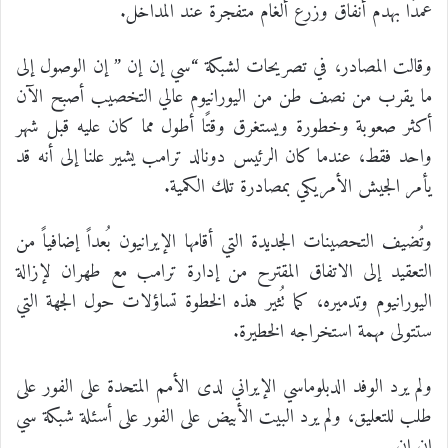
عمدًا بهدم أنفاق وزرع ألغام متفجرة عند المداخل.
وقالت المصادر، في تصريحات لشبكة “سي إن إن ” إن الوصول إلى
ما يقرب من نصف طن من اليورانيوم عالي التخصيب أصبح الآن
أكثر صعوبة وخطورة ويستغرق وقتًا أطول مما كان عليه قبل شهر
واحد فقط، عندما كان الرئيس دونالد ترامب يشير علنا إلى أنه قد
يأمر الجيش الأمريكي بمصادرة تلك الكمية.
وتُضيف التحصينات الجديدة التي أقامها الإيرانيون بُعداً إضافياً من
التعقيد إلى الاتفاق المقترح من إدارة ترامب مع طهران لإزالة
اليورانيوم وتدميره، كما تُثير هذه الخطوة تساؤلات حول الجهة التي
ستتولى مهمة استخراجه الخطيرة.
ولم يرد الوفد الدبلوماسي الإيراني لدى الأمم المتحدة على الفور على
طلب للتعليق، ولم يرد البيت الأبيض على الفور على أسئلة شبكة سي
إن إن.