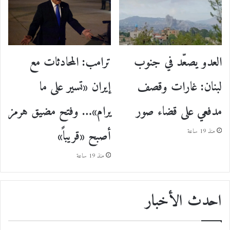
ترامب: المحادثات مع
العدو يصعّد في جنوب
إيران «تسير على ما
لبنان: غارات وقصف
يرام»… وفتح مضيق هرمز
مدفعي على قضاء صور
أصبح «قريباً»
منذ 19 ساعة
منذ 19 ساعة
احدث الأخبار