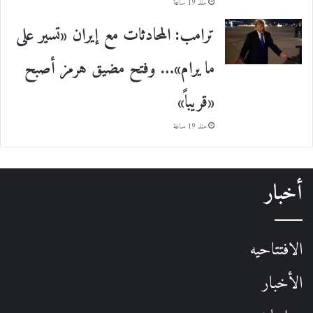
منذ 19 ساعة
ترامب: المحادثات مع إيران «تسير على
ما يرام»… وفتح مضيق هرمز أصبح
«قريباً»
منذ 19 ساعة
أخبار
الافتتاحيه
الأخبار