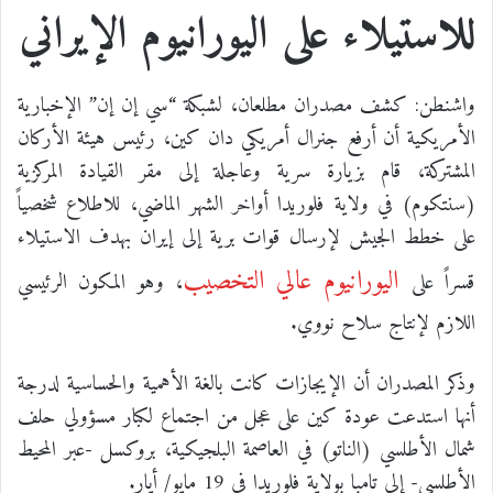
للاستيلاء على اليورانيوم الإيراني
واشنطن: كشف مصدران مطلعان، لشبكة “سي إن إن” الإخبارية
الأمريكية أن أرفع جنرال أمريكي دان كين، رئيس هيئة الأركان
المشتركة، قام بزيارة سرية وعاجلة إلى مقر القيادة المركزية
(سنتكوم) في ولاية فلوريدا أواخر الشهر الماضي، للاطلاع شخصياً
على خطط الجيش لإرسال قوات برية إلى إيران بهدف الاستيلاء
اليورانيوم عالي التخصيب
قسراً على
، وهو المكون الرئيسي
اللازم لإنتاج سلاح نووي.
وذكر المصدران أن الإيجازات كانت بالغة الأهمية والحساسية لدرجة
أنها استدعت عودة كين على عجل من اجتماع لكبار مسؤولي حلف
شمال الأطلسي (الناتو) في العاصمة البلجيكية، بروكسل -عبر المحيط
الأطلسي- إلى تامبا بولاية فلوريدا في 19 مايو/ أيار.