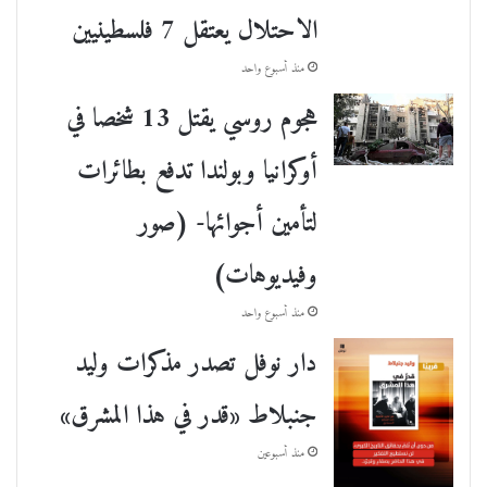
الاحتلال يعتقل 7 فلسطينيين
منذ أسبوع واحد
هجوم روسي يقتل 13 شخصا في
أوكرانيا وبولندا تدفع بطائرات
لتأمين أجوائها- (صور
وفيديوهات)
منذ أسبوع واحد
دار نوفل تصدر مذكرات وليد
جنبلاط «قدر في هذا المشرق»
منذ أسبوعين