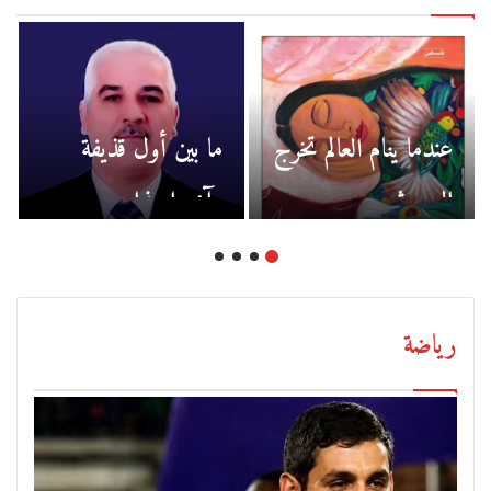
عندما ينام العالم تخرج
ما بين أول قذيفة
الوحوش
وآخر اعتذار
رياضة