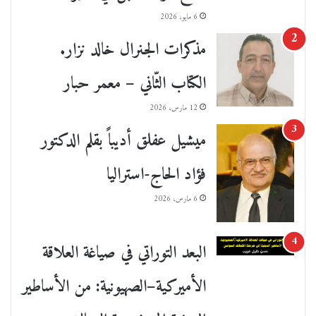
6 مايو، 2026
مذكرات الجنرال خالد نزار.
الكتاب الثّاني – معمر حبار
12 مارس، 2026
ميشيل عفلق أديباً بقلم الدكتور
فؤاد الحاج-استراليا
6 مارس، 2026
البعد التوراتي في صياغة العلاقة
الأميركية–الصهيونية: من الأساطير