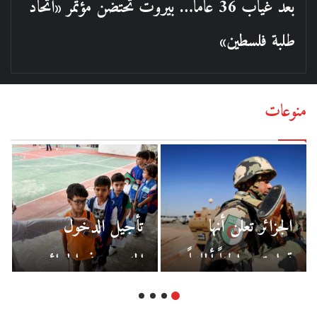
بعد غياب 36 عاماً… بيروت تحتضن مؤتمر «اتحاد
طلبة فلسطين»
منوعات
الجزائر تعلن أنها
تأجيل الدخول
تسلمت مواطناً ألمانياً
المدرسي في الجزائر
تعرض للاختطاف
بعد جدل محتدم..