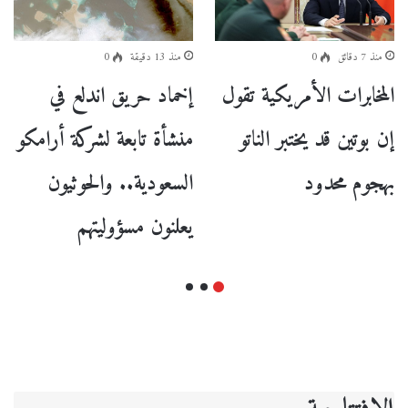
منذ 7 دقائق
0
منذ 13 دقيقة
0
المخابرات الأمريكية تقول
إخماد حريق اندلع في
إن بوتين قد يختبر الناتو
منشأة تابعة لشركة أرامكو
بهجوم محدود
السعودية.. والحوثيون
يعلنون مسؤوليتهم