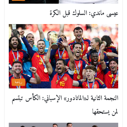
عيسى ماندي: السلوك قبل الكرة
رياضة
النجمة الثانية لـ«الماتادور» الإسباني: الكأس تبتسم
لمن يستحقها