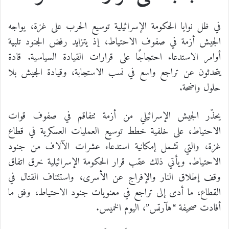
في ظل نوايا الحكومة الإسرائيلية توسيع الحرب على غزة، يواجه
الجيش أزمة في صفوف الاحتياط، إذ يتزايد رفض الجنود تلبية
أوامر الاستدعاء احتجاجًا على قرارات القيادة السياسية. قادة
يتحدثون عن تراجع واسع في نسب الاستجابة، وقيادة الجيش بلا
حلول واضحة.
يحذّر الجيش الإسرائيلي من أزمة تتفاقم في صفوف قوات
الاحتياط، على خلفية خطط توسيع العمليات العسكرية في قطاع
غزة، والتي تشمل إمكانية استدعاء عشرات الآلاف من جنود
الاحتياط. ويأتي ذلك عقب قرار الحكومة الإسرائيلية خرق اتفاق
وقف إطلاق النار والإفراج عن الأسرى، واستئناف القتال في
القطاع، ما أدى إلى تراجع في معنويات جنود الاحتياط، وفق ما
أفادت صحيفة “هآرتس”، اليوم الخميس.