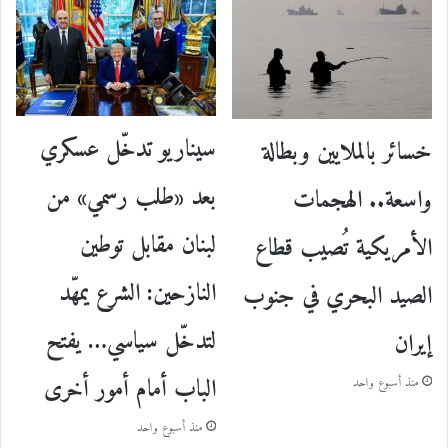
سيناريو تدخّل عسكري
خسائر بالملايين وبطالة
بعد «طلب رسمي» من
واسعة.. الهجمات
لبنان مقابل توطين
الأمريكية تُصيب قطاع
النازحين: الشرع يمهّد
الصيد البحري في جنوب
لتدخّل سياسي… يفتح
إيران
الباب أمام أمور أخرى
منذ أسبوع واحد
منذ أسبوع واحد