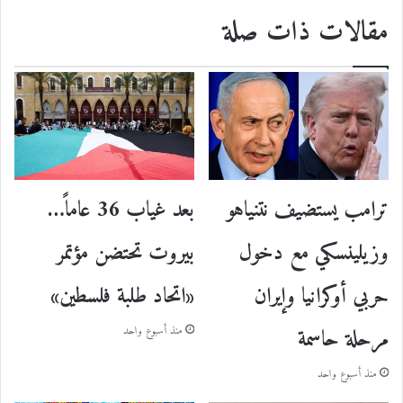
مقالات ذات صلة
ترامب يستضيف نتنياهو
بعد غياب 36 عاماً…
وزيلينسكي مع دخول
بيروت تحتضن مؤتمر
حربي أوكرانيا وإيران
«اتحاد طلبة فلسطين»
مرحلة حاسمة
منذ أسبوع واحد
منذ أسبوع واحد