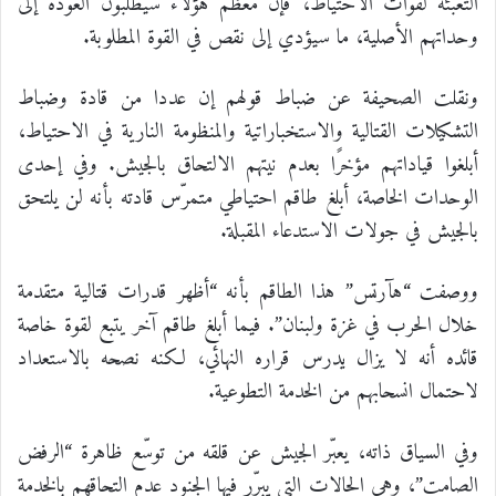
التعبئة لقوات الاحتياط، فإن معظم هؤلاء سيطلبون العودة إلى
وحداتهم الأصلية، ما سيؤدي إلى نقص في القوة المطلوبة.
ونقلت الصحيفة عن ضباط قولهم إن عددا من قادة وضباط
التشكيلات القتالية والاستخباراتية والمنظومة النارية في الاحتياط،
أبلغوا قياداتهم مؤخرًا بعدم نيتهم الالتحاق بالجيش. وفي إحدى
الوحدات الخاصة، أبلغ طاقم احتياطي متمرّس قادته بأنه لن يلتحق
بالجيش في جولات الاستدعاء المقبلة.
ووصفت “هآرتس” هذا الطاقم بأنه “أظهر قدرات قتالية متقدمة
خلال الحرب في غزة ولبنان”. فيما أبلغ طاقم آخر يتبع لقوة خاصة
قائده أنه لا يزال يدرس قراره النهائي، لكنه نصحه بالاستعداد
لاحتمال انسحابهم من الخدمة التطوعية.
وفي السياق ذاته، يعبّر الجيش عن قلقه من توسّع ظاهرة “الرفض
الصامت”، وهي الحالات التي يبرّر فيها الجنود عدم التحاقهم بالخدمة