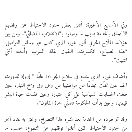
وفي الأسابيع الأخيرة، أعلن بعض جنود الاحتياط عن رفضهم
الالتحاق بالخدمة بسبب ما وصفوه بـ”الانقلاب القضائي”. ومن بين
هؤلاء، الملّاح الحربي ألون غور، الذي كتب عبر وسائل التواصل:
“هذا الصباح، انكسرت. التقيت بقائد السرب وأبلغته أنني
انتهيت”.
وأضاف غور، الذي خدم في سلاح الجو 16 عامًا: “الدولة تجاوزت
الحد حين تخلّت مجددًا عن مواطنيها عن وعي وفي وضح النهار، حين
طغت الحسابات السياسية على كل اعتبار، وحين فقدت حياة البشر
قيمتها، وحين بدأت الحكومة تُصفّي حماة القانون”.
وقد تم طرده من الخدمة بعد نشره هذا التصريح، ولحق به عدد آخر
من جنود الاحتياط الذين أعلنوا توقفهم عن التطوع، بحسب ما