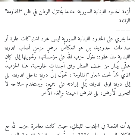
أزمة الحدود اللبنانية السورية: عندما يُختزل الوطن في ظل “المقاومة”
الزائفة
———
ما يجري على الحدود اللبنانية السورية ليس مجرد اشتباكات عابرة أو
صدامات حدودية، بل هو انعكاسٌ لمرضٍ مزمنٍ أصاب الدولة
اللبنانية منذ عقود: تغوّل حزب الله على مؤسساتها، وتحويلها إلى كيانٍ
هشٍّ يُدار من خلف الستار وفق أجنداتٍ خارجية. هذا الحزب،
الذي نشأ تحت شعار “المقاومة”، تحوّل إلى دولةٍ داخل الدولة، بل
إلى دولةٍ فوق الدولة، يُملي إرادته على الجميع، ويستخدم سلاحه لا
لتحرير الأرض، بل لفرض الهيمنة وإلغاء الآخر.
بدأت القصة في الجنوب اللبناني، حيث كانت مغامرة حزب الله مع