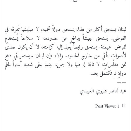
لبنان يستحق أكثر من هذا. يستحق دولةً تحميه، لا ميليشيا تُغرقه في
الفوضى. يستحق جيشاً يدافع عن حدوده، لا سلاحاً يُستخدم
لفرض الهيمنة. يستحق رئيساً يُعيد إليه كرامته، لا أن يكون صدىً
لأصواتٍ تأتي من خارج الحدود. وإلا، فإن لبنان سيستمر في دفع
ثمن مغامراتٍ لا ناقة له فيها ولا جمل، بينما يبقى شعبه أسيراً لحلم
دولةٍ لم تكتمل بعد.
——
عبدالناصر عليوي العبيدي
Post Views:
1