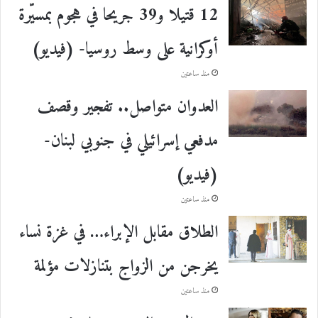
12 قتيلا و39 جريحا في هجوم بمسيّرة
أوكرانية على وسط روسيا- (فيديو)
منذ ساعتين
العدوان متواصل.. تفجير وقصف
مدفعي إسرائيلي في جنوبي لبنان-
(فيديو)
منذ ساعتين
الطلاق مقابل الإبراء… في غزة نساء
يخرجن من الزواج بتنازلات مؤلمة
منذ ساعتين