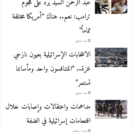
عبد الرحمن السيد يرد على هجوم
ترامب: نعم.. هناك “أمريكا مختلفة
تماماً”
منذ ساعتين
الانتخابات الإسرائيلية بعيون نازحي
غزة.. “المتنافسون واحد ومأساتنا
تستمر”
منذ ساعتين
مداهمات واعتقالات وإصابات خلال
اقتحامات إسرائيلية في الضفة
منذ 3 ساعات