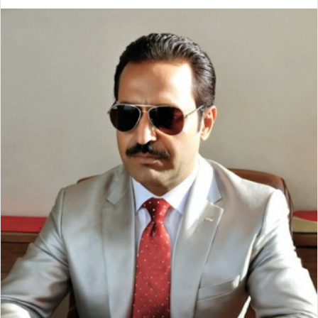
ي
X
ي
T
ي
R
ا
س
ن
u
ن
e
ت
ب
ك
m
ت
d
س
و
د
b
ي
d
ا
ك
إ
l
ر
i
ب
ن
r
ي
t
س
ت