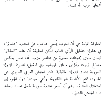
أشعلها حزب الله نفسه.
المفارقة المؤلمة هي أن الحزب يُسمي عناصره على الحدود “عشائر”،
في محاولةٍ لتضليل الرأي العام. لكن الحقيقة أن هذه “العشائر”
ليست سوى مجموعاتٍ صغيرةٍ من عناصر حزب الله، تعمل بعكس
مصالح الدولة، وتكرس منطق الميليشيا. وفي المقابل، تتصرف الدولة
السورية بمنطق الدولة الحقيقية: تنشر الجيش العربي السوري على
الحدود، تمنع الأنشطة غير القانونية، وتحمي سيادتها دون اللجوء إلى
استغلال العشائر، رغم أن أصغر عشيرة سورية يفوق تعداد رجالها
عدد الجيش اللبناني.