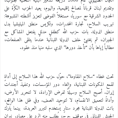
الكيان الصهيوني عام 2006 ذريعةً لتدمير البنية التحتية للجنوب،
وتقديم لبنان قرباناً لمصالح إقليمية. واليوم، يعيد الحزب الكرّة على
الحدود الشرقية مع سوريا، مستغلاً الفوضى لتعزيز أنشطته المشبوهة:
تهريب السلاح، تجارة المخدرات، وتكريس منطق الميليشيا بدل
منطق الدولة. بات حزب الله كطفلٍ مدللٍ يفتعل المشاكل مع
الجيران، ثم يختبئ خلف الدولة اللبنانية عندما يتلقى الصفعات،
مطالباً إياها بأن “تأخذ دورها” الذي سلبه منها منذ عقود.
تحت غطاء “سلاح المقاومة”، حوّل حزب الله هذا السلاح إلى أداةٍ
لقمع المكونات اللبنانية، وإلغاء دور المؤسسات، وتنفيذ أجندات
إيران. أصبح السلاح وسيلةً لفرض الإرادة، لا لتحرير الأرض،
وأداةً لتعميق الانقسام، لا لتوحيد الصف. وفي ظل هذا الواقع،
باتت الدولة اللبنانية مجرد ستارٍ يُستخدم لتبرير العربدة، بينما يُترك
الجيش اللبناني في موقفٍ حرج، يُطلب منه الرد على مصادر نيرانٍ