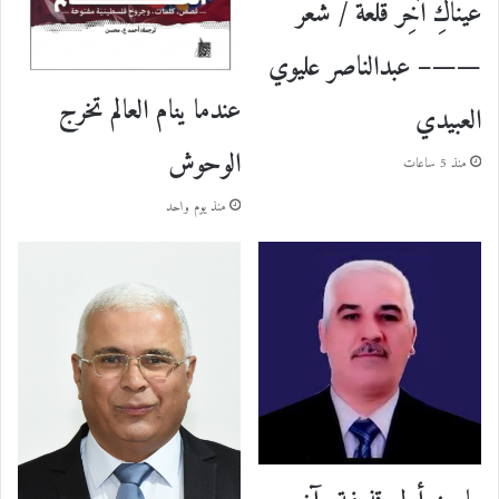
عَيْنَاكِ آخِرُ قلعة / شعر
——– عبدالناصر عليوي
عندما ينام العالم تخرج
العبيدي
الوحوش
منذ 5 ساعات
منذ يوم واحد