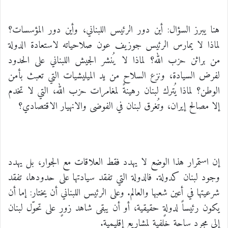
هنا يبرز السؤال: أين دور الرئيس اللبناني، وأين دور المؤسسات؟
لماذا لا يمارس الرئيس جوزيف عون صلاحياته لاستعادة الدولة
من براثن حزب الله؟ لماذا لا يُنشر الجيش اللبناني على الحدود
لفرض السيادة، ونزع السلاح من يد الميليشيات التي تعبث بأمن
الوطن؟ لماذا يُترك لبنان رهينةً لمغامرات حزب الله، التي لا تخدم
إلا مصالح إيران، وتُغرق لبنان في الفوضى والانهيار الاقتصادي؟
إن استمرار هذا الوضع لا يهدد فقط العلاقات مع الجوار، بل يهدد
وجود لبنان كدولة. فالدولة التي تفقد سيادتها على حدودها، تفقد
شرعيتها في أعين شعبها والعالم. وعلى الرئيس اللبناني أن يختار: إما أن
يكون رئيساً لدولةٍ حقيقية، أو أن يبقى شاهد زورٍ على تحوّل لبنان
إلى مجرد ساحةٍ خلفية لمشاريع إقليمية.