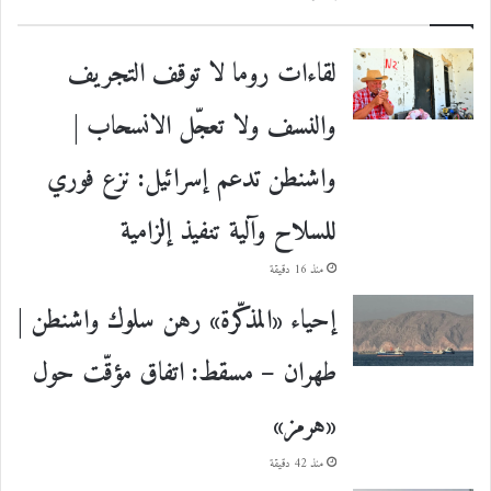
لقاءات روما لا توقف التجريف
والنسف ولا تعجّل الانسحاب |
واشنطن تدعم إسرائيل: نزع فوري
للسلاح وآلية تنفيذ إلزامية
منذ 16 دقيقة
إحياء «المذكّرة» رهن سلوك واشنطن |
طهران – مسقط: اتفاق مؤقّت حول
«هرمز»
منذ 42 دقيقة