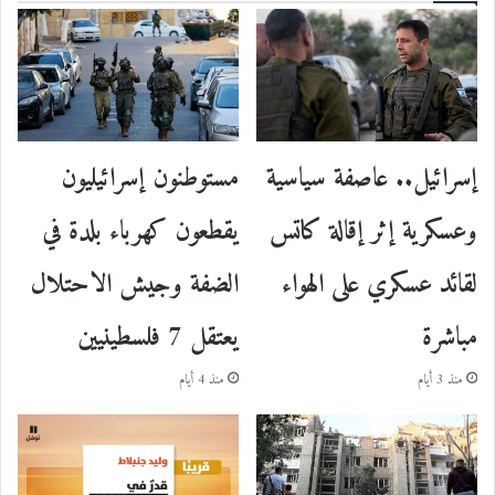
إسرائيل.. عاصفة سياسية
مستوطنون إسرائيليون
وعسكرية إثر إقالة كاتس
يقطعون كهرباء بلدة في
لقائد عسكري على الهواء
الضفة وجيش الاحتلال
مباشرة
يعتقل 7 فلسطينيين
منذ 3 أيام
منذ 4 أيام