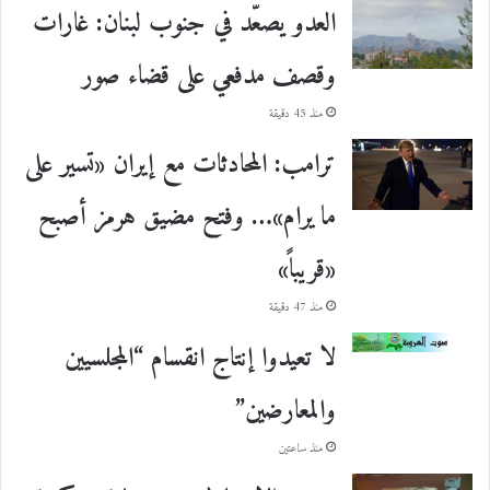
العدو يصعّد في جنوب لبنان: غارات
وقصف مدفعي على قضاء صور
منذ 45 دقيقة
ترامب: المحادثات مع إيران «تسير على
ما يرام»… وفتح مضيق هرمز أصبح
«قريباً»
منذ 47 دقيقة
لا تعيدوا إنتاج انقسام “المجلسيين
والمعارضين”
منذ ساعتين