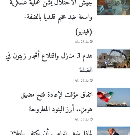
جيش الاحتلال يشن عملية عسكرية
واسعة ضد مخيم قلنديا بالضفة-
(فيديو)
منذ 23 ساعة
هدم 3 منازل واقتلاع أشجار زيتون في
الضفة
منذ 23 ساعة
اتفاق مؤقت لإعادة فتح مضيق
هرمز.. أبرز البنود المطروحة
منذ 23 ساعة
لماذا ينبغي لترامب أن يكتفي بإعلان