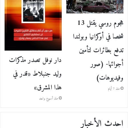
هجوم روسي يقتل 13
شخصا في أوكرانيا وبولندا
تدفع بطائرات لتأمين
دار نوفل تصدر مذكرات
أجوائها- (صور
وليد جنبلاط «قدر في
وفيديوهات)
هذا المشرق»
منذ 7 أيام
منذ أسبوع واحد
احدث الأخبار