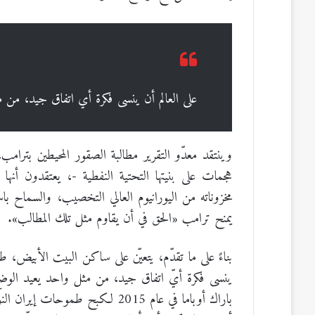
على العالم أن ينسى فكرة أي اتفاق جيد، من 
وينتقد معدّو التقرير مطالبة الصقور المحيطين بترام
هجمات على بنيتها التحتية النفطية -، يعتقدون أنها س
مخزوناته من اليورانيوم العالي التخصيب، والسماح 
يمنح ترامب «الحق في أن يقاوم مثل تلك المطالب».
بناءً على ما تقدّم، يتعيّن على ساكن البيت الأبيض، ط
ينسى فكرة أيّ اتفاق جيد، من مثل واحد يعيد الوضع
باراك أوباما في عام 2015 لكبح ط