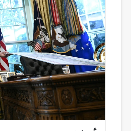
س
ن
u
ن
e
ب
ك
m
ت
d
و
د
b
ي
d
ك
إ
l
ر
i
ن
r
ي
t
س
ت