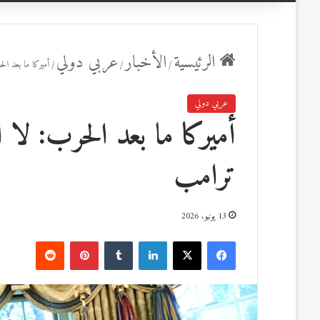
عن
الرئيسية
الأخبار
عربي دولي
/
/
/
أميركا ما بعد ا
عربي دولي
أميركا ما بعد الحرب: لا 
ترامب
13 يونيو، 2026
ف
ل
ب
ي
X
ي
T
ي
R