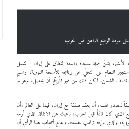
مثل عودة الوضع الراهن قبل الحرب
ب، الأخير، بشنّ حملة جديدة واسعة النطاق على إيران – تشمل
تجبر النظام على التخلّي عن برنامجه للأسلحة النووية، وتسليم
باستئناف الشحن. لكن ذلك من غير المُرجّح أن يحصل، وهو ما
بقاً للمصدر نفسه، أن يعقد صفقة مع إيران، فيما على العالم «أن
 الذي كان قائماً قبل الحرب، ناهيك عن الاتفاق الذي أبرمه
موحات إيران النووية، والذي مزّقه ترامب بنفسه». ويتابع أصحاب هذا الرأي أن