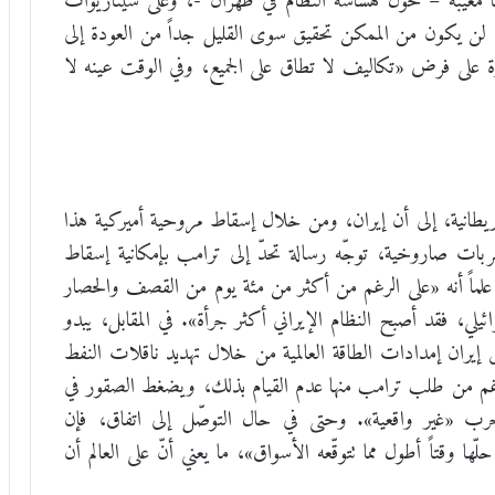
ا معيبة – حول هشاشة النظام في طهران -، وعلى سيناريوات
دّم، لن يكون من الممكن تحقيق سوى القليل جداً من العودة إلى
رة على فرض «تكاليف لا تطاق على الجميع، وفي الوقت عينه لا
طانية، إلى أن إيران، ومن خلال إسقاط مروحية أميركية هذا
ربات صاروخية، توجّه رسالة تحدّ إلى ترامب بإمكانية إسقاط
لماً أنه «على الرغم من أكثر من مئة يوم من القصف والحصار
لي، فقد أصبح النظام الإيراني أكثر جرأة». في المقابل، يبدو
 إيران إمدادات الطاقة العالمية من خلال تهديد ناقلات النفط
غم من طلب ترامب منها عدم القيام بذلك، ويضغط الصقور في
ب «غير واقعية». وحتى في حال التوصّل إلى اتفاق، فإن
 وقتاً أطول مما تتوقّعه الأسواق»، ما يعني أنّ على العالم أن