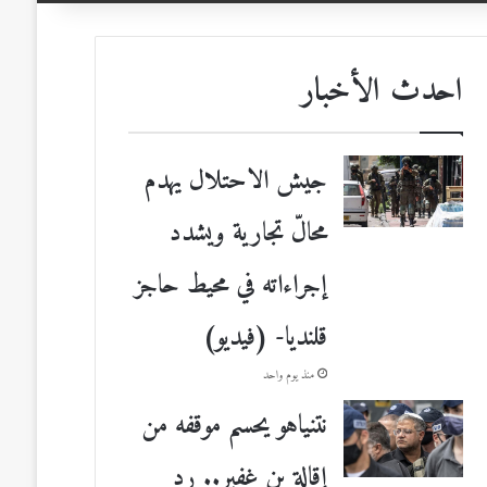
احدث الأخبار
جيش الاحتلال يهدم
محالّ تجارية ويشدد
إجراءاته في محيط حاجز
قلنديا- (فيديو)
منذ يوم واحد
نتنياهو يحسم موقفه من
إقالة بن غفير.. رد