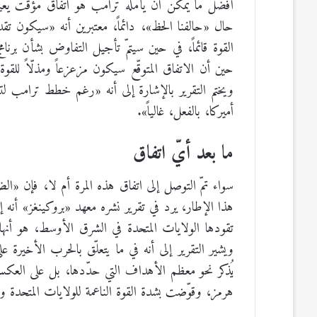
أفضل ما يمكن أن يأمله ترامب هو اتفاق مؤقّت يع
حال «حالفنا الحظ»، دائماً، معتبرين أنه «سيكون تقدي
القوة قائماً، في حين سيتمّ تأجيل التفاوض بشأن بر
حين أن الاتفاق المتوقّع سيكون مزعزعاً ومذلّاً للقو
ويختم التقرير بالإشارة إلى أنه «رغم خطط ترامب ل
أميركا، بالفعل، غالياً».
ما بعد أيّ اتفاق
سواء تمّ التوصل إلى اتفاق هذه المرة أم لا، فإن «الض
هذا الإطار، يرد في تقرير نشره معهد «بروكينغز» أنه
تقودها الولايات المتحدة في الشرق الأوسط، هو أنها
ويشير التقرير إلى أنه في ما يتعلّق بالحرب الأخيرة 
يُذكر نحو معظم الأهداف التي حدّدها، بل على العك
هرمز، وقوّضت بشدة القوة الناعمة للولايات المتحدة وتحال