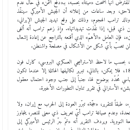
لمُفترض أنها أضحت «ميتة» بحسبه، بـ«دفع الثمن» في حال عدم
لاحق، وبعد ساعات من إعلانه أن الجيش الأميركي سينفّذ
دونالد ترامب الهجوم، وذلك على وقع تهديد الجيش الإيراني،
 من ذي قبل، إذا نفّذت تهديداتها». وإذ زعم ترامب أنه ألغى
َين»، فإن العامل «الأهمّ» الذي أقنعه بالتراجع عن إعادة إشعال
ر لن تصبّ بأيّ شكل من الأشكال في مصلحة واشنطن.
»، بحسب ما لاحظ الاستراتيجي العسكري البروسي، كارل فون
كلاوزفيتز، في كتابه «عن الحرب» الصادر عام 1832، فلا يمكن، بالتالي، تبرير تكاليفها الهائلة إلا عندما تكون
اسي مُحدّد بوضوح لها، جنباً إلى جنب وجود احتمال معقول
ن» الأسترالي في تقرير تناول التطورات الأخيرة.
، طبقاً للتقرير، «حجّة» تبرّر العودة إلى الحرب مع إيران، ولا
تحدة، وعدم صياغة ترامب أيّ تعريف ذي معنى للنصر، يتجاوز
النووية. ويردف التقرير أنه «تمّ جرّ الرئيس الأميركي إلى