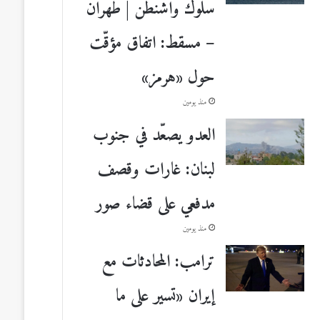
سلوك واشنطن | طهران
– مسقط: اتفاق مؤقّت
حول «هرمز»
منذ يومين
العدو يصعّد في جنوب
لبنان: غارات وقصف
مدفعي على قضاء صور
منذ يومين
ترامب: المحادثات مع
إيران «تسير على ما