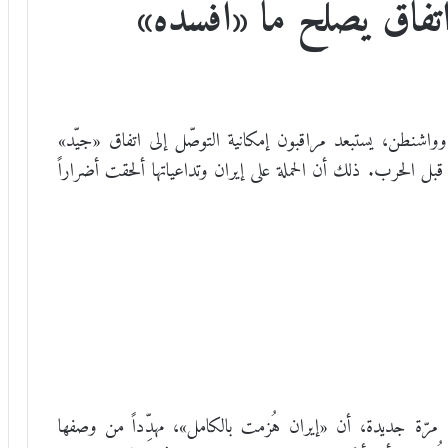
اتفاق يصلح ما «أفسده»
واشنطن، يستبعد مراقبون إمكانية التوصّل إلى اتفاق «جيّد»
 قبل الحرب. ذلك أن الحملة على إيران وتداعياتها ألحقت أضراراً
لأبيض، في الـ10 من حزيران، مرّة جديدة، أن «إيران هُزمت بالكامل»، مهدِّداً من وصفها