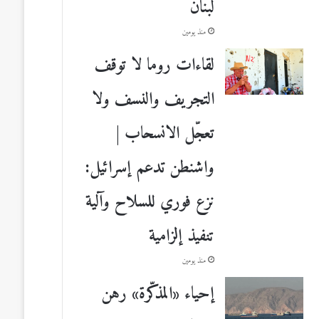
لبنان
منذ يومين
لقاءات روما لا توقف
التجريف والنسف ولا
تعجّل الانسحاب |
واشنطن تدعم إسرائيل:
نزع فوري للسلاح وآلية
تنفيذ إلزامية
منذ يومين
إحياء «المذكّرة» رهن