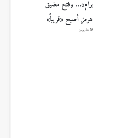
يرام»… وفتح مضيق
هرمز أصبح «قريباً»
منذ يومين