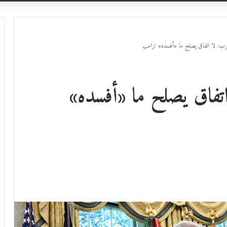
لحرب: لا اتفاق يصلح ما «أفسده» ترامب
اتفاق يصلح ما «أفسده»