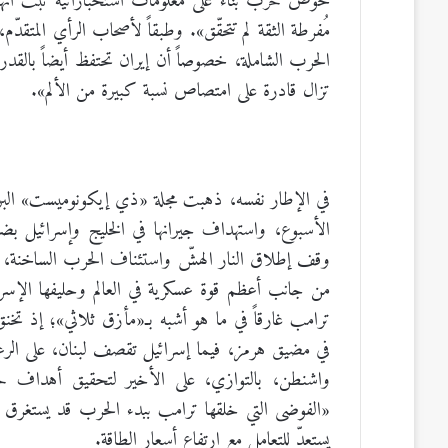
خوض حرب بناءً على معلومات استخباراتية ثبت أنّه
مُفرطة الثقة لم تتحقّق». وطبقاً لأصحاب الرأي المتق
الحرب الشاملة، خصوصاً أن إيران تحتفظ أيضاً بالقد
تزال قادرة على امتصاص نسبة كبيرة من الألم».
في الإطار نفسه، ذهبت مجلة «ذي إيكونوميست» البري
الأسبوع، واستهداف جيرانها في الخليج وإسرائيل بض
وقف إطلاق النار الهشّ واستئناف الحرب الساخنة، ع
من جانب أعظم قوة عسكرية في العالم وحليفها الإسرائي
ترامب غارقاً في ما هو أشبه بـ«مأزق ثلاثي»؛ إذ تخنق
في مضيق هرمز، فيما إسرائيل تقصف لبنان، على الر
واشنطن، بالتوازي، على الأخير لتحقيق أهداف حر
«الفوضى التي خلقها ترامب ببدء الحرب قد يستغرق حلّها
يستعدّ للتعامل مع ارتفاع أسعار الطاقة.