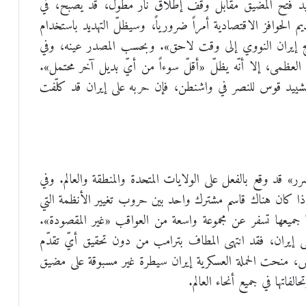
يد فتح المضيق مقابل وقف إطلاق نار مطوّل، قد يصبح، في
م الحوافز الاقتصادية أمراً ضرورياً، وسيظلّ التهديد باستخدام
نامج إيران النووي إلى وقت لاحق». وبحسب المصدر عينه، وفي
ة العظمى، إلا أنّه يظلّ «أقلّ سوءاً من أيّ بديل آخر محتمل».
تشييد قوس للنصر في واشنطن، فإن حربه على إيران قد كلّفت
رر» قد وقع بالفعل على الولايات المتحدة والمنطقة والعالم. وفي
 إذا كان هناك قاسم مشترك واحد بين حروب تغيير الأنظمة التي
 جميعها تسفر عن مجموعة واسعة من العواقب «غير المقصودة».
على إيران، فقد انتهى المطاف بترامب من دون تحقيق أيّ تقدّم
س، منحت الحملة العسكرية إيران سيطرة غير مسبوقة على مضيق
فاتها في جميع أنحاء العالم.