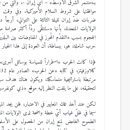
بـ«متنمّر الشرق الأوسط» – أي إيران -، والتي من ا
موافقتها على شروط السلام الأميركية. وفي وقت 
ضربات ضدّ إيران لليلة الثالثة على التوالي، أرجأ 
الولايات المتحدة، بأنها «ستتلقّى ردّاً أكثر صرامة
الهجوم بسبب «التقدّم المُحرز في المفاوضات بين البلد
حرب شاملة، هو، ببساطة، أن العودة إلى هذا الخيا
فإذا كانت الحرب «استمراراً للسياسة بوسائل أخرى
مرتبطة باستراتيجية متماسكة، ويكون هناك هدف سي
لتحقيقه، على ما يلفت النظر إليه موقع «ذي كونفرسيش
لكن عند أخذ تلك المعايير في الاعتبار، فلن يجد المرء
سيما في ظلّ غياب أيّ خطة واضحة لدى الولايات الم
الطموح الغامض لمنع إيران من الحصول على الأسلحة 