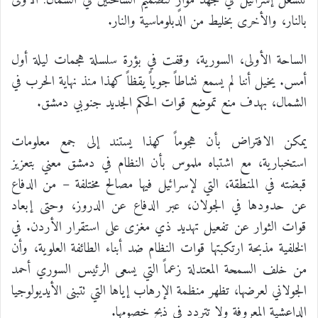
تنشغل إسرائيل في جهد موازٍ لتصميم الساحتين في الشمال: الأولى
بالنار، والأخرى بخليط من الدبلوماسية والنار.
الساحة الأولى، السورية، وقفت في بؤرة سلسلة هجمات ليلة أول
أمس. يخيل أننا لم يسمع نشاطاً جوياً يقظاً كهذا منذ نهاية الحرب في
الشمال، بهدف منع تموضع قوات الحكم الجديد جنوبي دمشق.
يمكن الافتراض بأن هجوماً كهذا يستند إلى جمع معلومات
استخبارية، مع اشتباه ملموس بأن النظام في دمشق معني بتعزيز
قبضته في المنطقة، التي لإسرائيل فيها مصالح مختلفة – من الدفاع
عن حدودها في الجولان، عبر الدفاع عن الدروز، وحتى إبعاد
قوات الثوار عن تفعيل تهديد ذي مغزى على استقرار الأردن. في
الخلفية مذبحة ارتكبتها قوات النظام ضد أبناء الطائفة العلوية، وأن
من خلف السمحة المعتدلة زعماً التي يسعى الرئيس السوري أحمد
الجولاني لعرضها، تظهر منظمة الإرهاب إياها التي تتبنى الأيديولوجيا
الداعشية المعروفة ولا تتردد في ذبح خصومها.