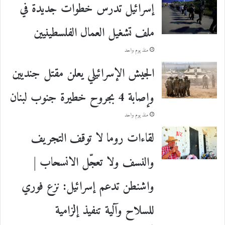
إسرائيل تدرس خطوات جديدة في
ملف تشغيل العمال الفلسطينيين
منذ يوم واحد
الجيش الإسرائيلي يعلن مقتل جنديين
وإصابة 4 بجروح خطيرة جنوب لبنان
منذ يوم واحد
لقاءات روما لا توقف التجريف
والنسف ولا تعجّل الانسحاب |
واشنطن تدعم إسرائيل: نزع فوري
للسلاح وآلية تنفيذ إلزامية