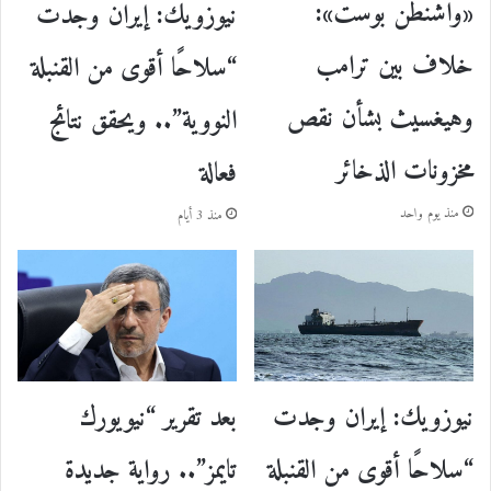
«واشنطن بوست»:
نيوزويك: إيران وجدت
خلاف بين ترامب
“سلاحًا أقوى من القنبلة
وهيغسيث بشأن نقص
النووية”.. ويحقق نتائج
مخزونات الذخائر
فعالة
منذ يوم واحد
منذ 3 أيام
نيوزويك: إيران وجدت
بعد تقرير “نيويورك
“سلاحًا أقوى من القنبلة
تايمز”.. رواية جديدة