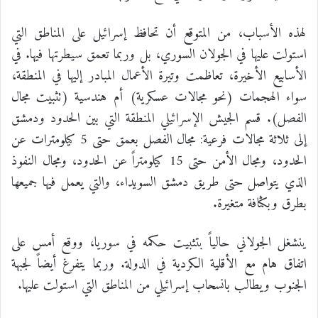
لهذه الأسباب، من المتوقع أن تحافظ إسرائيل على المناطق التي
استولت عليها في الجولان السوري، بل وربما تعمق سيطرتها فيها. في
الأسابيع الأخيرة، تعاظمت وتيرة الأعمال المبادر إليها في المنطقة،
سواء الهجمات (نحو مجالات عسكرية) أم هندسية (تثبيت مجال
الفصل). قسم الجيش الإسرائيلي المنطقة التي بين الحدود ودمشق
إلى ثلاثة مجالات فرعية: مجال الفصل بعمق حتى 5 كيلومترات عن
الحدود، ومجال الأمن حتى 15 كيلومتراً عن الحدود، ومجال النفوذ
الذي يتواصل حتى طريق دمشق السويداء، والتي يعمل فيها جميعها
بطرق وبكثافة متغيرة.
ينشغل الجولاني حالياً بتثبيت حكمه في سوريا، ووقع أمس على
اتفاق هام مع الأقلية الكردية في الدولة. وربما يتفرغ أيضاً لجبهة
الجنوب ويطالب بانسحاب إسرائيلي من المناطق التي استولت عليها.