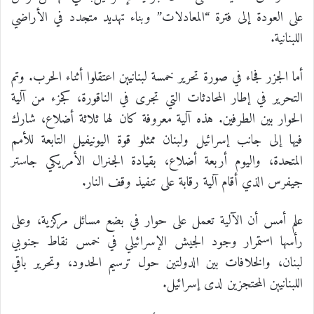
على العودة إلى فترة “المعادلات” وبناء تهديد متجدد في الأراضي
اللبنانية.
أما الجزر فجاء في صورة تحرير خمسة لبنانيين اعتقلوا أثناء الحرب. وتم
التحرير في إطار المحادثات التي تجرى في الناقورة، كجزء من آلية
الحوار بين الطرفين. هذه آلية معروفة كان لها ثلاثة أضلاع، شارك
فيها إلى جانب إسرائيل ولبنان ممثلو قوة اليونيفيل التابعة للأمم
المتحدة، واليوم أربعة أضلاع، بقيادة الجنرال الأمريكي جاستر
جيفرس الذي أقام آلية رقابة على تنفيذ وقف النار.
علم أمس أن الآلية تعمل على حوار في بضع مسائل مركزية، وعلى
رأسها استمرار وجود الجيش الإسرائيلي في خمس نقاط جنوبي
لبنان، والخلافات بين الدولتين حول ترسيم الحدود، وتحرير باقي
اللبنانيين المحتجزين لدى إسرائيل.