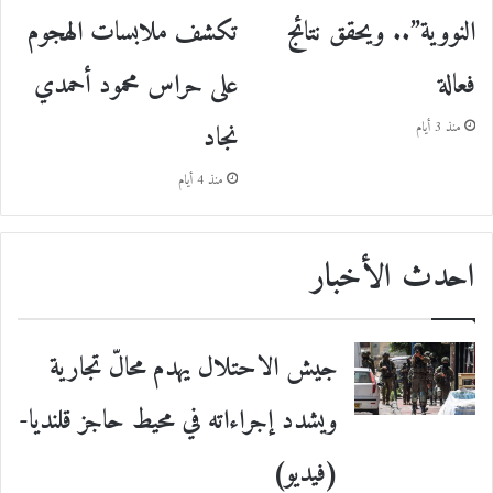
النووية”.. ويحقق نتائج
تكشف ملابسات الهجوم
فعالة
على حراس محمود أحمدي
نجاد
منذ 3 أيام
منذ 4 أيام
احدث الأخبار
جيش الاحتلال يهدم محالّ تجارية
ويشدد إجراءاته في محيط حاجز قلنديا-
(فيديو)