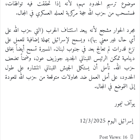
موضوع ترسيم الحدود مهم؛ لأنه إذا تحققت فيه توافقات،
فستسحب من حزب الله حجة مركزية لعمله العسكري في المجال.
مجرد الحوار مشجع لأنه يبعد استئناف الحرب (التي حزب الله على
أي حال غير معني بها)، ويسمح لإسرائيل بمهلة إضافية للعمل على
نزع قدرات لم تعالج بعد في جنوب لبنان. المسيرة تسمح أيضاً بخلق
دينامية تمكن الرئيس اللبناني الجديد جوزيف عون، وضمناً تضعف
حزب الله. نأمل أن يستكمل الجيش اللبناني انتشاره على طول
الحدود، على أمل العمل ضد محاولات متوقعة من حزب الله للعودة
إلى التموضع في المجال.
يوآف ليمور
إسرائيل اليوم 12/3/2025
Post Views:
16