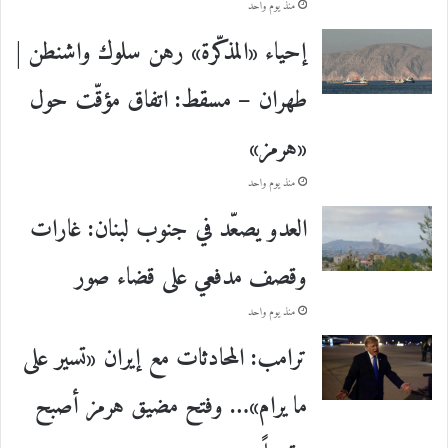
منذ يوم واحد
إحياء «المذكّرة» رهن سلوك واشنطن |
طهران – مسقط: اتفاق مؤقّت حول
«هرمز»
منذ يوم واحد
العدو يصعّد في جنوب لبنان: غارات
وقصف مدفعي على قضاء صور
منذ يوم واحد
ترامب: المحادثات مع إيران «تسير على
ما يرام»… وفتح مضيق هرمز أصبح