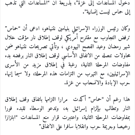
دخول المساعدات إلى غزة”، بذريعة أن “المساعدات التي تذهب
إلى حماس ليست إنسانية”.
وكان رئيس الوزراء الإسرائيلي بنيامين نتنياهو، ادعى أن “حماس”
ترفض التجاوب مع مقترح أمريكي لوقف إطلاق نار مؤقت خلال
شهر رمضان وعيد الفصح اليهودي ، وتأتي تصريحات نتنياهو ضمن
محاولات تنصله من الاتفاق الأساسي لوقف إطلاق النار برفضه بدء
مفاوضات المرحلة الثانية، رغبة في إطلاق مزيد من الأسرى
الإسرائيليين، مع التهرب من التزامات هذه المرحلة، ولا سيما إنهاء
حرب الإبادة والانسحاب من غزة.
هذا رغم أن
“حماس” أكدت مرارا التزامها باتفاق وقف إطلاق
النار وتطالب بإلزام إسرائيل به، وتدعو الوسطاء للبدء فورا
بمفاوضات المرحلة الثانية، واعتبرت قرار منع المساعدات “ابتزازا
رخيصا وجريمة حرب وانقلابا سافرا على الاتفاق”