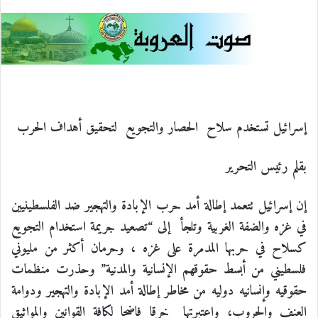
ي
X
ي
T
ي
R
ا
س
ن
u
ن
e
ت
ب
ك
m
ت
d
س
و
د
b
ي
d
ا
إسرائيل تستخدم
سلاح الحصار والتجويع لتحقيق أهداف الحرب
ك
إ
l
ر
i
ب
بقلم رئيس التحرير
ن
r
ي
t
إن إسرائيل تتعمد إطالة أمد حرب الإبادة والتهجير ضد الفلسطينيين
س
في غزه والضفة الغربية وتلجأ إلى “تصعيد جريمة استخدام التجويع
كسلاح في حربها المدمرة على غزه ، وحرمان أكثر من مليوني
ت
فلسطيني من أبسط حقوقهم الإنسانية والمدنية”
وحذرت منظمات
حقوقيه وإنسانيه دوليه
من مخاطر إطالة أمد الإبادة والتهجير ودوامة
العنف والحروب، واعتبرتها خرقا فاضحا لكافة القوانين والمواثيق