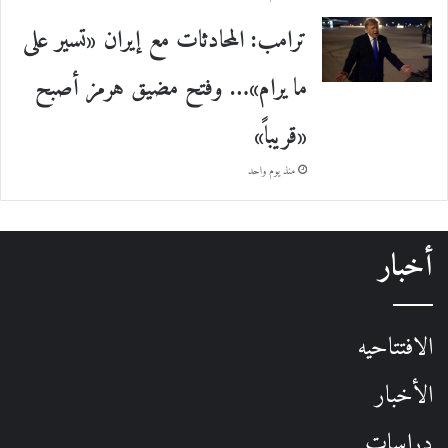
ترامب: المحادثات مع إيران «تسير على
ما يرام»… وفتح مضيق هرمز أصبح
«قريباً»
منذ يوم واحد
أخبار
الافتتاحيه
الأخبار
دراسات