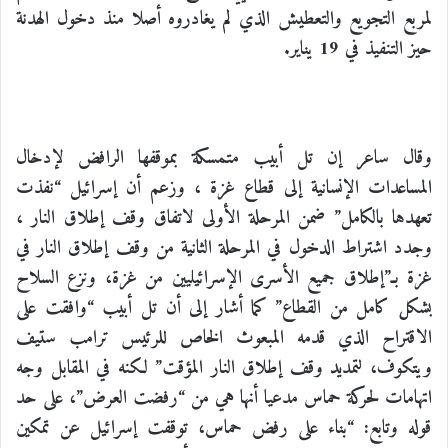
لمربع التجويع والتعطيش الذي لم يغادروه أصلا منذ دخول الهدنة
حيز التنفيذ في 19 يناير.
وقال ساعر إن تل أبيب متمسكة بموقفها الرافض لإدخال
المساعدات الإنسانية إلى قطاع غزة
،
وزعم أن إسرائيل “نفذت
تعهدها بالكامل” ضمن المرحلة الأولى لاتفاق وقف إطلاق النار
،
وجدد اشتراط الدخول في المرحلة الثانية من وقف إطلاق النار في
غزة بـ”إطلاق جميع الأسرى الإسرائيليين من غزة، ونزع السلاح
بشكل كامل من القطاع”
كما أشار إلى أن تل أبيب “وافقت على
الاقتراح الذي قدمه المبعوث الخاص للرئيس ترامب ستيف
ويتكوف، لتمديد وقف إطلاق النار المؤقت”
لكنه في المقابل وجه
اتهامات لحركة حماس مدعيا أنها هي من “رفضت العرض”، على حد
قوله وتابع: “بناء على رفض حماس، توقفت إسرائيل عن تمكين