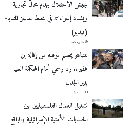
جيش الاحتلال يهدم محالّ تجارية
ويشدد إجراءاته في محيط حاجز قلنديا-
(فيديو)
منذ يوم واحد
نتنياهو يحسم موقفه من إقالة بن
غفير.. رد رسمي أمام المحكمة العليا
يثير الجدل
منذ يوم واحد
تشغيل العمال الفلسطينيين بين
الحسابات الأمنية الإسرائيلية والواقع