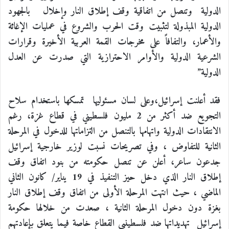
الدولية وتنصل من اتفاقية وقف إطلاق النار وإخلال بالجهود
الدولية المبذولة لتثبيت وقت الحرب والشروع في عمليات الإغاثة
والأعمار، والتفافاً على مخرجات القمة العربية الأخيرة وقرارات
الشرعية الدولية والأوامر الاحترازية التي صدرت عن العدل
الدولية”
فقد أعلنت إسرائيل،وعلى لسان مسئوليها تمسكها باستخدام سلاح
التجويع ضد أكثر من 2 مليون فلسطيني في قطاع غزة، رغم
الانتقادات الدولية واتهامها بالتنصل من التزاماتها للدخول في المرحلة
الثانية للتفاوض
، وفي تصريحات نسبت لوزير خارجية إسرائيل
جدعون ساعر، أعلن عن تنصل حكومته من بنود اتفاق وقف
إطلاق النار الذي دخل حيز التنفيذ في 19 يناير/ كانون الثاني
الماضي
، حيث
انتهت المرحلة الأولى من اتفاق وقف إطلاق النار
بغزة دون دخول المرحلة الثانية ، صعدت من خلالها حكومة
إسرائيل تهديداتها ضد فلسطينيي القطاع خاصة فيما يتعلق بإعادتهم