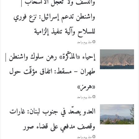
والنسف ولا تعجّل الانسحاب |
واشنطن تدعم إسرائيل: نزع فوري
للسلاح وآلية تنفيذ إلزامية
منذ يوم واحد
إحياء «المذكّرة» رهن سلوك واشنطن |
طهران – مسقط: اتفاق مؤقّت حول
«هرمز»
منذ يوم واحد
العدو يصعّد في جنوب لبنان: غارات
وقصف مدفعي على قضاء صور
منذ يوم واحد