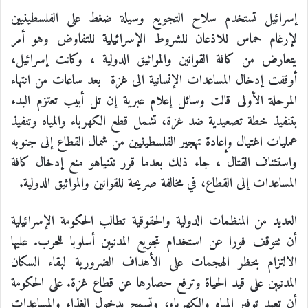
إسرائيل تستخدم سلاح التجويع وسيلة ضغط على الفلسطينيين
لإرغام حماس للاذعان للشروط الإسرائيلية للتفاوض وهو أمر
يتعارض من كافة القوانين والمواثيق الدولية ،
وكانت إسرائيل،
أوقفت إدخال المساعدات الإنسانية الى غزة
بعد
ساعات من انتهاء
المرحلة الأولى قالت وسائل إعلام عبرية إن تل أبيب تعتزم البدء
بتنفيذ خطة تصعيدية ضد غزة، تشمل قطع الكهرباء والمياه وتنفيذ
عمليات اغتيال وإعادة تهجير الفلسطينيين من شمال القطاع إلى جنوبه
واستئناف القتال
،
جاء ذلك بعدما قرر نتنياهو منع إدخال كافة
المساعدات إلى القطاع، في مخالفة صريحة للقوانين والمواثيق الدولية.
العديد من المنظمات الدولية والحقوقية تطالب الحكومة الإسرائيلية
أن تتوقف فورا عن استخدام تجويع المدنيين أسلوبا للحرب. عليها
الالتزام بحظر الهجمات على الأهداف الضرورية لبقاء السكان
المدنيين على قيد الحياة وترفع حصارها عن قطاع غزة. على الحكومة
أن تعيد توفير المياه والكهرباء، وتسمح بدخول الغذاء والمساعدات