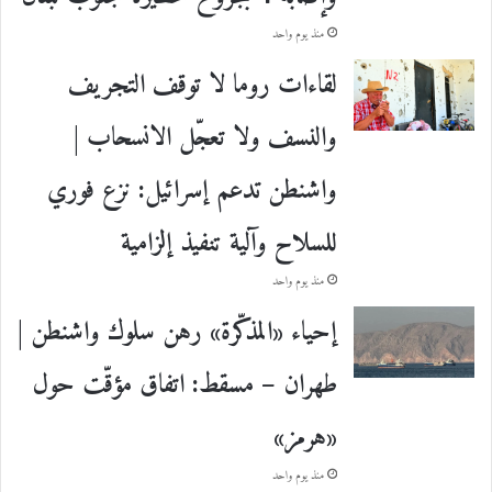
منذ يوم واحد
لقاءات روما لا توقف التجريف
والنسف ولا تعجّل الانسحاب |
واشنطن تدعم إسرائيل: نزع فوري
للسلاح وآلية تنفيذ إلزامية
منذ يوم واحد
إحياء «المذكّرة» رهن سلوك واشنطن |
طهران – مسقط: اتفاق مؤقّت حول
«هرمز»
منذ يوم واحد