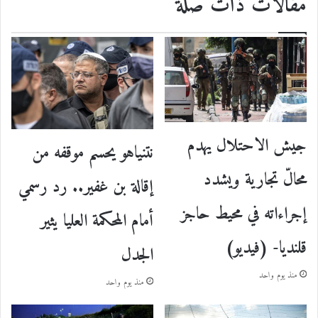
مقالات ذات صلة
جيش الاحتلال يهدم
نتنياهو يحسم موقفه من
محالّ تجارية ويشدد
إقالة بن غفير.. رد رسمي
إجراءاته في محيط حاجز
أمام المحكمة العليا يثير
قلنديا- (فيديو)
الجدل
منذ يوم واحد
منذ يوم واحد