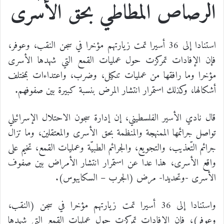
الرصاص المطاطي بحق الأسرى
استنادا إلى 36 أسيرا تمت زيارتهم مؤخرا في سجن النقب، وعوفر،
فإن الإفادات تمركزت حول عمليات القمع التي شهدها الأسرى
مؤخرا وما رافقها من عمليات تنكيل، وضرب، واعتداءات بمختلف
أشكالها، وكذلك استمرار انتشار المرض بنسبة كبيرة بين صفوفهم.
قال نادي الأسير الفلسطيني، إن إدارة سجون الاحتلال الإسرائيلي
تواصل جرائمها الممنهجة والمنظمة بحق الأسرى والمعتقلين، وما تزال
جرائم التّعذيب، والتجويع، والجرائم الطبيّة وعمليات القمع، تخيم على
واقع الأسرى، هذا عدا عن استمرار انتشار الأمراض بين صفوف
الأسرى -وتحديدا- مرض (الجرب – السكايبوس).
واستنادا إلى 36 أسيرا تمت زيارتهم مؤخرا في سجن (النقب،
وعوفر)، فإن الإفادات تمركزت حول عمليات القمع التي شهدها