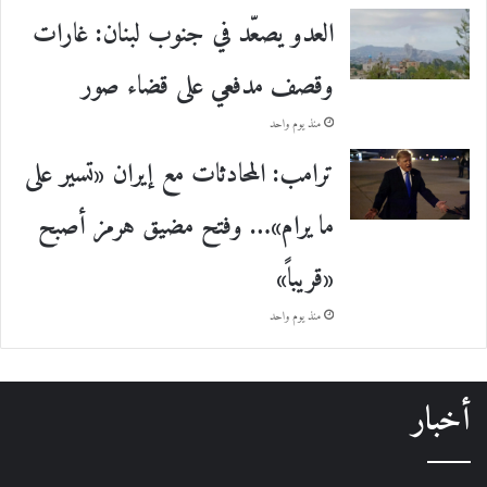
العدو يصعّد في جنوب لبنان: غارات
وقصف مدفعي على قضاء صور
منذ يوم واحد
ترامب: المحادثات مع إيران «تسير على
ما يرام»… وفتح مضيق هرمز أصبح
«قريباً»
منذ يوم واحد
أخبار