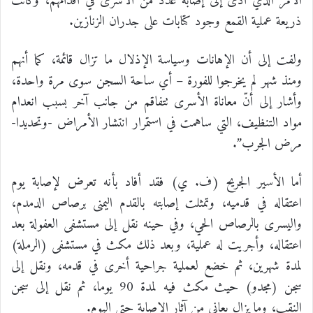
الأمر الذي أدى إلى إصابة عدد من الأسرى في أقدامهم، وكانت
ذريعة عملية القمع وجود كتابات على جدران الزنازين.
ولفت إلى أن الإهانات وسياسة الإذلال ما تزال قائمة، كما أنهم
ومنذ شهر لم يخرجوا للفورة – أي ساحة السجن سوى مرة واحدة،
وأشار إلى أنّ معاناة الأسرى تتفاقم من جانب آخر بسبب انعدام
مواد التنظيف، التي ساهمت في استمرار انتشار الأمراض -وتحديدا-
مرض الجرب”.
أما الأسير الجريح (ف. ي) فقد أفاد بأنه تعرض لإصابة يوم
اعتقاله في قدميه، وتمثلت إصابته بالقدم اليمنى برصاص الدمدم،
واليسرى بالرصاص الحي، وفي حينه نقل إلى مستشفى العفولة بعد
اعتقاله، وأجريت له عملية، وبعد ذلك مكث في مستشفى (الرملة)
لمدة شهرين، ثم خضع لعملية جراحية أخرى في قدمه، ونقل إلى
سجن (مجدو) حيث مكث فيه لمدة 90 يوما، ثم نقل إلى سجن
النقب، وما يزال يعاني من آثار الإصابة حتى اليوم.