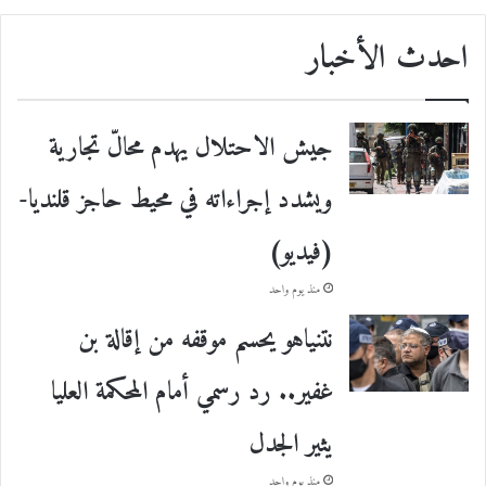
احدث الأخبار
جيش الاحتلال يهدم محالّ تجارية
ويشدد إجراءاته في محيط حاجز قلنديا-
(فيديو)
منذ يوم واحد
نتنياهو يحسم موقفه من إقالة بن
غفير.. رد رسمي أمام المحكمة العليا
يثير الجدل
منذ يوم واحد