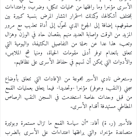
الأسرى مؤخرا وما رافقها من عمليات تنكيل، وضرب، واعتداءات
بمختلف أشكالها، وكذلك استمرار انتشار المرض بنسبة كبيرة بين
صفوفهم، إضافة إلى الجوع الذي تحوّل إلى أداة تعذيب مع مرور
المزيد من الوقت وإصابة العديد منهم بنقصان حاد في الوزن وهزال
وتعب، هذا عدا عن جملة من التفاصيل الكثيفة، واليومية التي
تتعلق بانعدام توفر أدنى مقومات الحياة، ومنها شح الملابس،
والأدوات التي يمكن أن تسهم في حفاظ الأسرى على نظافتهم.
وستعرض نادي الأسير مجموعة من الإفادات التي تتعلق بأوضاع
سجني (النقب، وعوفر) مؤخرا -وتحديدا- فيما يتعلق بعمليات القمع
من قبل وحدات خاصة استخدمت في السجن النقب الرصاص
المطاطي مستهدفة أقدام الأسرى.
فالأسير (ر. ة) أفاد: “أن سياسة القمع ما تزال مستمرة وبوتيرة
متصاعدة مؤخرا، والتي يرافقها اعتداءات على الأسرى بالضرب