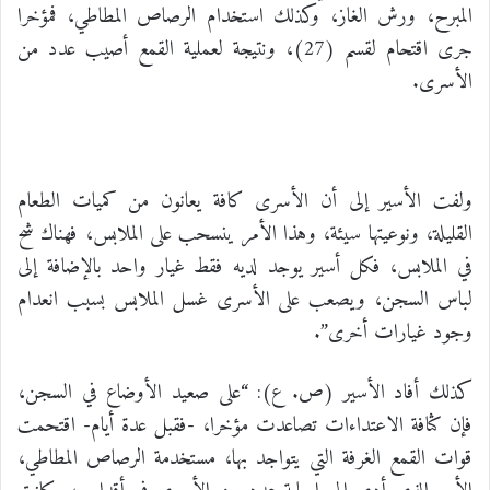
المبرح، ورش الغاز، وكذلك استخدام الرصاص المطاطي، فمؤخرا
جرى اقتحام لقسم (27)، ونتيجة لعملية القمع أصيب عدد من
الأسرى.
ولفت الأسير إلى أن الأسرى كافة يعانون من كميات الطعام
القليلة، ونوعيتها سيئة، وهذا الأمر ينسحب على الملابس، فهناك شح
في الملابس، فكل أسير يوجد لديه فقط غيار واحد بالإضافة إلى
لباس السجن، ويصعب على الأسرى غسل الملابس بسبب انعدام
وجود غيارات أخرى”.
كذلك أفاد الأسير (ص. ع): “على صعيد الأوضاع في السجن،
فإن كثافة الاعتداءات تصاعدت مؤخرا، -فقبل عدة أيام- اقتحمت
قوات القمع الغرفة التي يتواجد بها، مستخدمة الرصاص المطاطي،