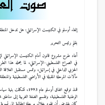
س
ن
u
ن
e
ب
ك
m
ت
d
و
د
b
ي
d
إلغاء أوسلو في الكنيست الإسرائيلي: هل تدخل المنطق
ك
إ
l
ر
i
بقلم رئيس التحرير
ن
r
ي
t
أعاد طرح مشروع قانون أمام الكنيست الإسرائيلي لإلغ
س
في الصراع الفلسطيني–الإسرائيلي، لما يحمله هذا الطر
الحزبي الداخلي في إسرائيل، وتمس مستقبل العلاقة ال
ت
مآلات المرحلة المقبلة في الأراضي الفلسطينية والمنطقة
فمنذ توقيع اتفاق أوسلو عا
الوطنية الفلسطينية، وتقسيم الضفة الغربية إلى مناطق
كان يفترض أن تقود خلال مرحلة انتقالية إلى تسوية 