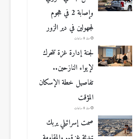
وإصابة 2 في هجوم
لمجهولين في دير الزور
منذ 8 ساعات
لجنة إدارة غزة تتحرك
لإيواء النازحين..
تفاصيل خطة الإسكان
المؤقت
منذ 8 ساعات
صمت إسرائيلي يربك
تهدئة غزة.. والمقاومة