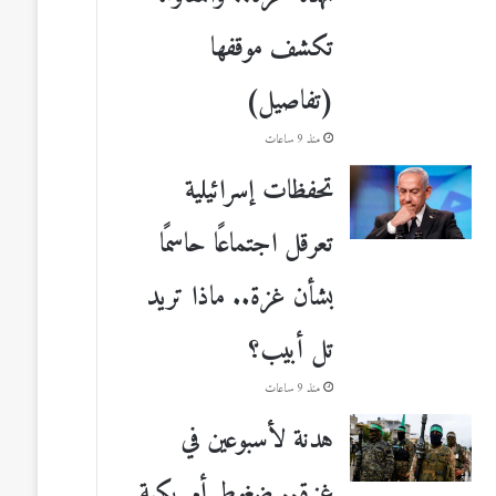
تكشف موقفها
(تفاصيل)
منذ 9 ساعات
تحفظات إسرائيلية
تعرقل اجتماعًا حاسمًا
بشأن غزة.. ماذا تريد
تل أبيب؟
منذ 9 ساعات
هدنة لأسبوعين في
غزة.. ضغوط أمريكية