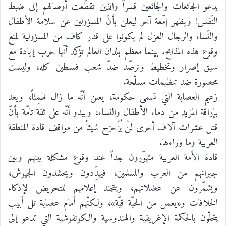
يدعو الجائعات والجائعين قسراً والذين تقطّعت أوصالهم إلى ضبط
النّفس! ويظهر إمّعة آخر ليعلن بأنّ المسؤولين عن سلامة الأطفال
والنّساء والرجال العزل لم يكونوا على قدر كاف من المسؤولية لمنع
وقوع هذه المذابح. بينما معظم بلدان العالم تؤكد أنّها حرب إبادة مع
سبق إصرار وتخطيط وترصّد ضدّ شعب فلسطين كله، وليست
محصورة ضد تنظيمات مسلّحة.
زعيم العصابة التي تسمى حكومة، يعلن أنّه ما زال ظمِئاً، ويعد
بإراقة المزيد من دماء الأطفال والنساء، ويبدو أنّه على ثقة تامّة بأنّ
قتل عشرات آلاف أخرى لنْ يُزَحزح شيئاً من مواقف قادة المنطقة
العربية وما وراءها.
قادة الأمة العربية متهوّرون جداً عند وقوع مشكلة بينهم وبين
جيرانهم من العرب والمسلمين، فيهدِّدون ويحشدون الجيوش،
ويشمّرون عن عضلاتهم، ويتجند إعلامهم للتحريض لإذكاء
الخلافات و«يعمل من الحبّة قبّة»، ولكنّهم أمام عصابة تل أبيب
يتحلّون بالحكمة الإغريقية والهندوسية والكونفوشية التي تدعو إلى