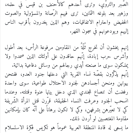
الصّبر والتروّي، وترى أحدهم كالأحنف بن قيس في حلمه،
وزهير بعد بلوغه الثمانين، ترى فيهم الرّصانة والمسؤولية والصوت
الخفيض واحترام الاتفاقيات، وهم الذين يغدرون بأقرب الناس
إليهم ويودعونهم في سجون القهر.
إنهم يخشون أن تخرج ثُلّةٌ من المقاومين مرفوعة الرأس، بعد أطول
وأشرس حرب إبادة، إنّهم حاقدون على أولئك الذين صمدوا ولا
يملكون سوى ما صنعته أيدي رجالهم من وسائل دفاعية بدائية.
إنّهم يذكّرون بقصّة نساء القرية التي دخلها جنود العدو، ففتحن
بيوتهن ومنحن أجسادهن لجنود الاحتلال طواعية، سوى واحدة
رفضت أن تنصاع للجندي الذي دخل بيتها عنوة وقتلته. وعندما
انسحب الجنود وعرفت النساء الحقيقة، قرّرن قتل المرأة الشّريفة
كي لا تعيّرهن بشرفهن، وكي لا تكون برهاناً على أنّه كان بإمكانهن
مقاومة المغتصبين لو أردن ذلك.
ما يسعى له قادة المنطقة العربية عموماً هو تكريس فكرة الاستسلام