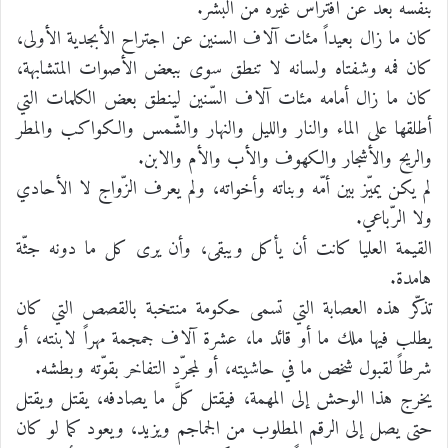
بنفسه بعد عن افتراس غيره من البشر.
كان ما زال بعيداً مئات آلاف السنين عن اجتراح الأبجدية الأولى،
كان فمه وشفتاه ولسانه لا تنطق سوى ببعض الأصوات المتشابهة،
كان ما زال أمامه مئات آلاف السّنين لينطق بعض الكلمات التي
أطلقها على الماء والنار والليل والنهار والشّمس والكواكب والمطر
والريح والأشجار والكهوف والأب والأم والابن.
لم يكن يميّز بين أمّه وبناته وأخواته، ولم يعرف الزّواج لا الأحادي
ولا الرّباعي.
القيمة العليا كانت أن يأكل ويبقى، وأن يرى كل ما دونه جثّة
هامدة.
تذكّر هذه العصابة التي تسمى حكومة منتخبة بالقصص التي كان
يطلب فيها ملك ما أو قائد ما، عشرة آلاف جمجمة مهراً لابنته، أو
شرطاً لقبول شخص ما في حاشيته، أو لمجرّد التفاخر بقوّته وبطشه.
يخرج هذا الوحش إلى المهمة، فيقتل كلَّ ما يصادفه، يقتل ويقتل
حتى يصل إلى الرقم المطلوب من الجماجم ويزيد، ويعود كما لو كان