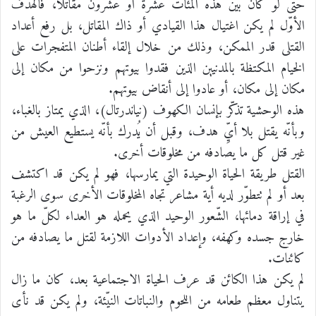
حتى لو كان بين هذه المئات عشرة أو عشرون مقاتلاً، فالهدف
الأوّل لم يكن اغتيال هذا القيادي أو ذاك المقاتل، بل رفع أعداد
القتلى قدر الممكن، وذلك من خلال إلقاء أطنان المتفجرات على
الخيام المكتظة بالمدنيين الذين فقدوا بيوتهم ونزحوا من مكان إلى
مكان إلى مكان، أو عادوا إلى أنقاض بيوتهم.
هذه الوحشية تذكّر بإنسان الكهوف (نياندرتال)، الذي يمتاز بالغباء،
وبأنّه يقتل بلا أيِّ هدف، وقبل أن يُدرك بأنّه يستطيع العيش من
غير قتل كل ما يصادفه من مخلوقات أخرى.
القتل طريقة الحياة الوحيدة التي يمارسها، فهو لم يكن قد اكتشف
بعد أو لم تتطوّر لديه أية مشاعر تجاه المخلوقات الأخرى سوى الرغبة
في إراقة دمائها، الشّعور الوحيد الذي يحمله هو العداء لكلّ ما هو
خارج جسده وكهفه، وإعداد الأدوات اللازمة لقتل ما يصادفه من
كائنات.
لم يكن هذا الكائن قد عرف الحياة الاجتماعية بعد، كان ما زال
يتناول معظم طعامه من اللحوم والنباتات النيّئة، ولم يكن قد نأى