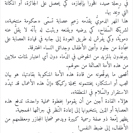
في رحلة صيد، فخوراً بإنجازه، كي يحصل على الجائزة، أو المكانة
التي وُعِد بها.
هذا المهر الدمويُّ يقدّمه زعيم عصابة تسمّى «حكومة منتخبة»،
لشريكه السّفاح، كي يرضيه ويقنعه ويثبت له بأنّه لا يقلُّ عنه
دمويّة، وكي يفرش له طريق العودة إلى جانبه في قيادة العصابة على
سجّادة من جلود وأعين الأطفال وجدائل النساء المحترقة.
يتوعّدون بالمزيد من الخوض في الدّماء دون أي اعتبار لمئات ملايين
من هذه الأمة الصائمة من حولهم.
أقصى ما يتوقّعونه من قادة هذه الأمة المنكوبة بقادتها، هو بيان
شجب أو استنكار، يختتمونه بجملة ركيكة «إنّ هذه الأعمال قد تهدّد
الاستقرار والسّلام في المنطقة».
هؤلاء القادة أجبن من أن يقوموا بخطوة عملية واحدة، تدفع هذه
العصابة أو الذين ينتخبونها إلى إعادة النّظر في جرائمها الهمجية.
يظهر إمّعة ذو صفة رسمية كبيرة ويدعو ضحايا المجازر ومعظمهم من
الأطفال، إلى ضبط النفس!