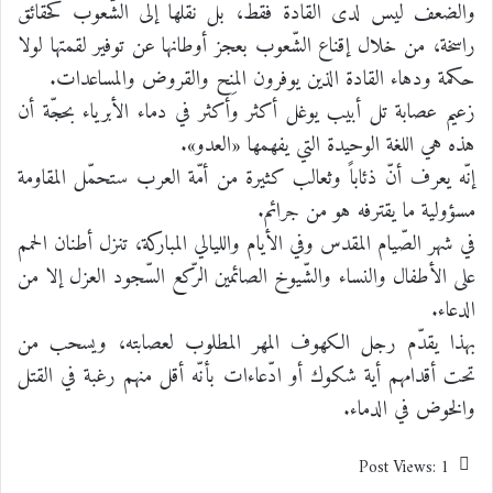
والضعف ليس لدى القادة فقط، بل نقلها إلى الشّعوب كحقائق
راسخة، من خلال إقناع الشّعوب بعجز أوطانها عن توفير لقمتها لولا
حكمة ودهاء القادة الذين يوفرون المِنح والقروض والمساعدات.
زعيم عصابة تل أبيب يوغل أكثر وأكثر في دماء الأبرياء بحجّة أن
هذه هي اللغة الوحيدة التي يفهمها «العدو».
إنّه يعرف أنّ ذئاباً وثعالب كثيرة من أمّة العرب ستحمّل المقاومة
مسؤولية ما يقترفه هو من جرائم.
في شهر الصّيام المقدس وفي الأيام والليالي المباركة، تنزل أطنان الحمم
على الأطفال والنساء والشّيوخ الصائمين الرّكع السّجود العزل إلا من
الدعاء.
بهذا يقدّم رجل الكهوف المهر المطلوب لعصابته، ويسحب من
تحت أقدامهم أية شكوك أو ادّعاءات بأنّه أقل منهم رغبة في القتل
والخوض في الدماء.
Post Views:
1