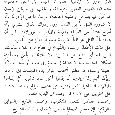
تُذكّر المجازر التي ترتكبها عصابة تل أبيب التي تسمى «حكومة
منتخبة»، بقصص العصور المتوحشة، وبالحقب التي لم يكن الإنسان
قد تحرّر فيها بعد من وحشيتّه الخالصة، مرحلة ما قبل الإدراك بأنّه
لا ضرورة للقتل لأجل القتل، وقبل إدراك الكائن البشري بأنّه
أصبح مختلفاً عن الضّباع والدِّببة والذّئاب والغوريلات. قبل أن
يدرك بأنّ القتل هو فقط لضرورة طعام أو دفاعٍ عن النّفس.
قتل مئات الأطفال والنساء والشّيوخ في قطاع غزة خلال ساعات،
ليس فيه أيُّ دفاع عن النفس، ولا علاقة له بأمنٍ وطمأنينةٍ
لسكان المستوطنات، لا علاقة له بحاجةٍ إلى طعام أو ماء، إنّه يؤكد
حقيقة واحدة، هو عطش أصحاب القرار بهذه الهجمات إلى الدماء،
ويؤكّد أنّهم إنما يريدون أن يقتلوا أكبر عدد ممكن، كي يتباهوا
بالرّقم، وقد تباهوا بالفعل ونشروا على مختلف المواقع والمنصات: عدد
قتلى المخربين حتى الآن 430 وهذه هي البداية فقط.
وبحسب مصادر الشعب المنكوب، وبحسب التاريخ والسوابق
والوقائع، فإن معظم الضحايا هم من الأطفال والنساء والشّيوخ.