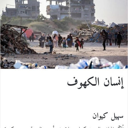
س
ن
u
ن
e
ت
ب
ك
m
ت
d
س
و
د
b
ي
d
ا
ك
إ
l
ر
i
ب
ن
r
ي
t
س
إنسان الكهوف
ت
سهيل كيوان