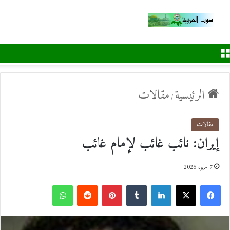
القائمة
الرئيسية
مقالات
/
مقالات
إيران: نائب غائب لإمام غائب
7 مايو، 2026
ف
ل
ب
و
ي
X
ي
T
ي
R
ا