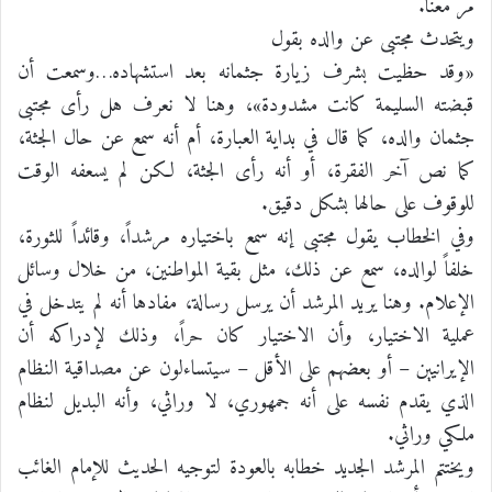
مر معنا.
ويتحدث مجتبى عن والده بقول
«وقد حظيت بشرف زيارة جثمانه بعد استشهاده…وسمعت أن
قبضته السليمة كانت مشدودة»، وهنا لا نعرف هل رأى مجتبى
جثمان والده، كما قال في بداية العبارة، أم أنه سمع عن حال الجثة،
كما نص آخر الفقرة، أو أنه رأى الجثة، لكن لم يسعفه الوقت
للوقوف على حالها بشكل دقيق.
وفي الخطاب يقول مجتبى إنه سمع باختياره مرشداً، وقائداً للثورة،
خلفاً لوالده، سمع عن ذلك، مثل بقية المواطنين، من خلال وسائل
الإعلام. وهنا يريد المرشد أن يرسل رسالة، مفادها أنه لم يتدخل في
عملية الاختيار، وأن الاختيار كان حراً، وذلك لإدراكه أن
الإيرانيين – أو بعضهم على الأقل – سيتساءلون عن مصداقية النظام
الذي يقدم نفسه على أنه جمهوري، لا وراثي، وأنه البديل لنظام
ملكي وراثي.
ويختتم المرشد الجديد خطابه بالعودة لتوجيه الحديث للإمام الغائب