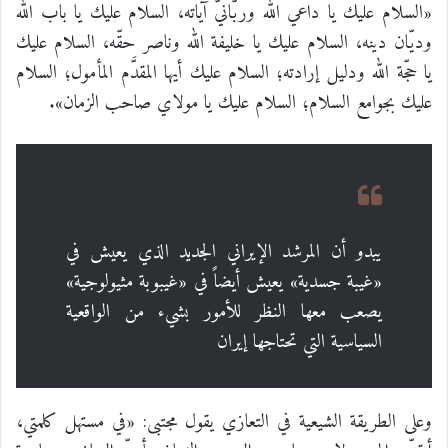
«السلام عليك يا داعي الله وربّانيَّ آياته، السلام عليك يا باب الله
وديّان دينه، السلام عليك يا خليفة الله وناصر حقّه، السلام عليك
يا حجّة الله ودليل إرادته؛ السلام عليك أيها المقدَّم المأمول؛ السلام
عليك بجوامع السلام؛ السلام عليك يا مولاي صاحب الزمان».
يبدو أن المرشد الإيراني الجديد الذي يعيش في
«غيبة جسدية» يعيش أيضاً في «غيبوبة مثيولوجية»
يصعب معها النظر للأمور بشيء من الواقعية
السياسية التي تحتاجها إيران
وعلى الطريقة الشيعية في التعازي يقول مجتبى: «في مستهل كلمتي،