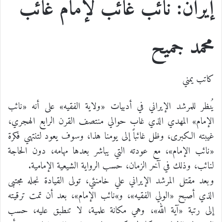
إيران: نائب غائب لإمام غائب
محمد جميح
كاتب يمني
يُنظر للمرشد الإيراني في أدبيات «ولاية الفقيه» على أنه «نائب
الإمام» المهدي الذي غاب حوالي منتصف القرن الرابع الهجري،
غيبته الكبرى، وظل غائباً إلى يومنا هذا، وسوف يعود لتنتهي فكرة
«نائب الإمام»، مع عودته التي يباشر بعدها مهامه، دون الحاجة
لنائب، وذلك في آخر الزمان، حسب الرواية الشيعية الإمامية.
وبعد مقتل المرشد الإيراني علي خامنئي، تولى القيادة نجله مجتبى
الذي أصبح «الولي الفقيه»، و»نائب الإمام»، بعد أن تمت ترقيته
إلى رتبة «آية الله»، وهي مكانة علمية، لا تنطبق عليه، حسب