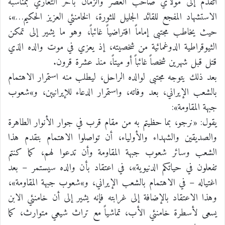
أتقدّم إلى مولاي صاحب العصر والزمان بأحرّ التعازي بمناسبة
الاستشهاد المفجع للقائد الجليل للثورة، الخامنئي العزيز الحكيم…»،
حيث يخاطب مجتبى إماماً افتراضياً غائباً، وهو ما يشير إلى تمكن
الثيوقراطية الدوغمائية من شخصيته، إذ يعزي في موت والده الذي
قتل قبل شهرين شخصاً غائباً أو ميتاً، منذ عشرة قرون.
بعد ذلك يتوجه مجتبى لوالده الراحل، ليطلب منه استمرار الاهتمام
بالشعب الإيراني، بعد وفاته، واستمرار الدعاء للإيرانيين، و»شعوب
جبهة المقاومة»:
يقول: «نرجو، بما حظيتم به من مقام قرب في جوار الأنوار الطاهرة
والصديقين والشهداء والأولياء، أن تواصلوا الاهتمام بتقدم هذا
الشعب وسائر شعوب جبهة المقاومة وأن تدعوا لهم، كما كنتم
تفعلون في حياتكم الدنيوية»، في اعتقاد بأن والده سيستمر – بعد
اغتياله – في الاهتمام بالشعب الإيراني، و»شعوب جبهة المقاومة»،
وهذا الاعتقاد بالإضافة إلى غرابته فإنه يشير إلى أن خامنئي الابن
يسعى لأسطرة خامنئي الأب، تماشياً مع تراث شيعي متوارث، كما