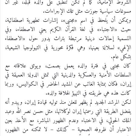
الشروط الإمامية، كما لم تكن تنطبق على والده قبله، غير أن
مسوغات سياسية جوزت مثل تلك الإجراءات.
ويمكن أن يُلحظ في اسم «مجتبى»، إشارات تطهرية اصطفائية،
حيث «الاجتباء» في لغة القرآن الكريم يعني الاصطفاء، وفي
التسمية إحالات دينية مرتبطة بتراث يدور حول «الاصطفاء
الإلهي» لسلالة بعينها، وهي فكرة محورية في الثيولوجيا الشيعية،
بشكل عام.
كان مجتبى في فترة والده يعمل بصمت، ويوثق علاقاته مع
السلطات الأمنية والعسكرية والدينية التي تمثل الدولة العميقة في
إيران، فكان بمثابة الغائب عن المشهد الحاضر في الكواليس، وربما
كانت هذه هي طريقته في التهيؤ لخلافة والده.
لكن المرشد الجديد لم يظهر للعلن منذ توليه قيادة إيران، ويبدو أنه
يفضل الطريقة التي رسمتها إيران لوكلائها، مثل حسن نصر الله وعبد
الملك الحوثي، في الاختباء وعدم الظهور المباشر، مع الأخذ بعين
الاعتبار أن ظروفه الصحية – كذلك – لا تمكنه من الظهور،