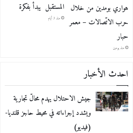
المستقبل يبدأ بفكرة
هواري بومدين من خلال
منذ 3 أيام
حرب الاتّصالات – معمر
حبار
منذ يومين
احدث الأخبار
جيش الاحتلال يهدم محالّ تجارية
ويشدد إجراءاته في محيط حاجز قلنديا-
(فيديو)