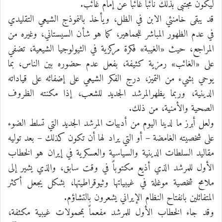
ليكون مجتبى بذلك نائباً غائباً عن إمام غائب.
قد يبقى خامنئي الابن في الظل، ويأخذ بالنموذج الشيعي التقليدي
في عدم الظهور المباشر للجماهير، كما هو شأن السيستاني، وغيره من
المراجع، حيث «الغيبة» فكرة مركزية في الثيولوجيا الشيعية، تضفي
على «الغائب» رمزية كثيفة، بفعل عدم حضوره بين الناس، بما
يوحي بشيء من التميز، درج الفكر الشيعي على إضفائه على قياداته
الدينية، وربما يظهرالمرشد الجديد للشعب، إذا مكنته الظروف
الصحية والأمنية، من ذلك.
ولعل أبرز ما لدينا اليوم من أدبيات المرشد الجديد التي تسلط الضوء
على شخصيته الغامضة – أو التي يراد لها أن تكون كذلك – بعد توليه
مقاليد السلطات الدينية والسياسية والعسكرية في إيران هو الخطاب
الأول للمرشد الذي أذيع مكتوباً في وقت سابق، والذي يشير إلى
ملامح شخصية موغلة في غيبياتها وثيوقراطيتها، بشكل يجعل أكثر
المتفائلين بانفتاح النظام الإيراني يشعرون بالتشاؤم.
وقد جاء الخطاب الأول للمرشد مفعماً بمحمولات غيبية مكثفة،