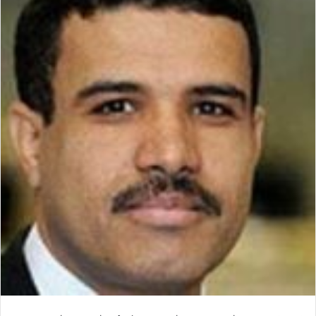
س
ن
u
ن
e
ت
ب
ك
m
ت
d
س
و
د
b
ي
d
ا
ك
إ
l
ر
i
ب
ن
r
ي
t
س
ت