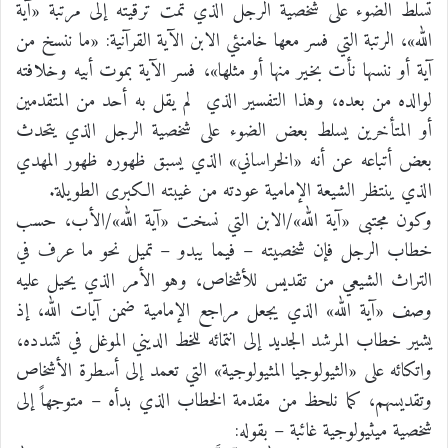
تسلط الضوء على شخصية الرجل الذي تمت ترقيته إلى مرتبة «آية
الله»، الرتبة التي فسر معها خامنئي الابن الآية القرآنية: «ما ننسخ من
آية أو ننسها نأت بخير منها أو مثلها»، فسر الآية بموت أبيه وخلافته
لوالده من بعده، وهذا التفسير الذي لم يقل به أحد من المتقدمين
أو المتأخرين يسلط بعض الضوء على شخصية الرجل الذي يتحدث
بعض أتباعه عن أنه «الخراساني» الذي يسبق ظهوره ظهور المهدي
الذي ينتظر الشيعة الإمامية عودته من غيبته الكبرى الطويلة.
وكون مجتبى «آية الله»/الابن التي نسخت «آية الله»/الأب، حسب
خطاب الرجل فإن شخصيته – فيما يبدو – تميل نحو ما عرف في
التراث الشيعي من تقديس للأشخاص، وهو الأمر الذي يحيل عليه
وصف «آية الله» الذي يجعل مراجع الإمامية ضمن آيات الله، إذ
يشير خطاب المرشد الجديد إلى انتمائه للخط الديني الموغل في تشدده،
واتكائه على «الثيولوجيا المثيولوجية» التي تعمد إلى أسطرة الأشخاص
وتقديسهم، كما نلحظ من مقدمة الخطاب الذي بدأه – متوجهاً إلى
شخصية ميثيولوجية غائبة – بقوله: