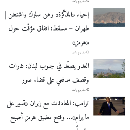
منذ يوم واحد
إحياء «المذكّرة» رهن سلوك واشنطن |
طهران – مسقط: اتفاق مؤقّت حول
«هرمز»
منذ يوم واحد
العدو يصعّد في جنوب لبنان: غارات
وقصف مدفعي على قضاء صور
منذ يوم واحد
ترامب: المحادثات مع إيران «تسير على
ما يرام»… وفتح مضيق هرمز أصبح