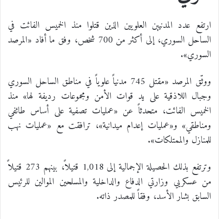
ارتفع عدد المدنيين العلويين الذين قتلوا منذ الخميس الفائت في
الساحل السوري، إلى أكثر من 700 شخص، وفق ما أفاد «المرصد
السوري».
ووثّق المرصد «مقتل 745 مدنياً علوياً في مناطق الساحل السوري
وجبال اللاذقية على يد قوات الأمن ومجموعات رديفة لها» منذ
الخميس الفائت، متحدثاً عن «عمليات تصفية على أساس طائفي
ومناطقي» و«عمليات إعدام ميدانية»، ترافقت مع «عمليات نهب
للمنازل والممتلكات».
وترتفع بذلك الحصيلة الإجمالية إلى 1,018 قتيلاً، بينهم 273 قتيلاً
من عسكريي وزارتي الدفاع والداخلية والمسلحين الموالين للرئيس
السابق بشار الأسد، وفقاً للمصدر ذاته.