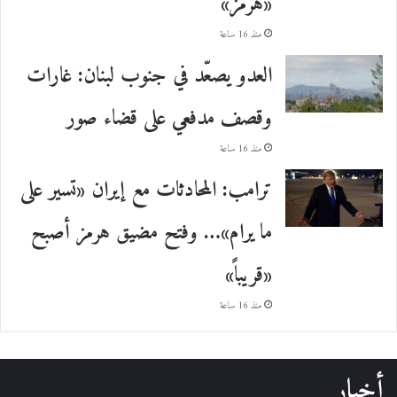
«هرمز»
منذ 16 ساعة
العدو يصعّد في جنوب لبنان: غارات
وقصف مدفعي على قضاء صور
منذ 16 ساعة
ترامب: المحادثات مع إيران «تسير على
ما يرام»… وفتح مضيق هرمز أصبح
«قريباً»
منذ 16 ساعة
أخبار