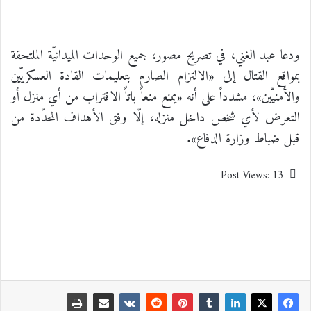
ودعا عبد الغني، في تصريح مصور، جميع الوحدات الميدانيّة الملتحقة
بمواقع القتال إلى «الالتزام الصارم بتعليمات القادة العسكريّين
والأمنيّين»، مشدداً على أنه «يمنع منعاً باتاً الاقتراب من أي منزل أو
التعرض لأي شخص داخل منزله، إلّا وفق الأهداف المحدّدة من
قبل ضباط وزارة الدفاع».
Post Views:
13