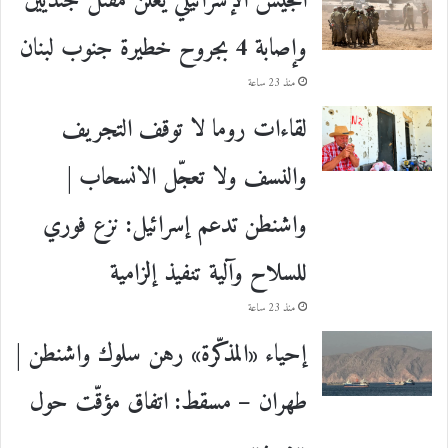
الجيش الإسرائيلي يعلن مقتل جنديين
وإصابة 4 بجروح خطيرة جنوب لبنان
منذ 23 ساعة
لقاءات روما لا توقف التجريف
والنسف ولا تعجّل الانسحاب |
واشنطن تدعم إسرائيل: نزع فوري
للسلاح وآلية تنفيذ إلزامية
منذ 23 ساعة
إحياء «المذكّرة» رهن سلوك واشنطن |
طهران – مسقط: اتفاق مؤقّت حول