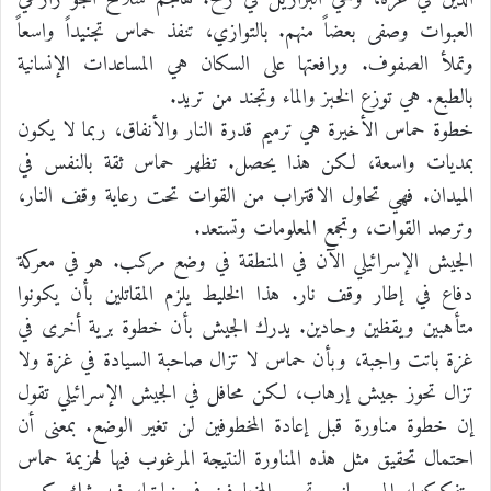
العبوات وصفى بعضاً منهم. بالتوازي، تنفذ حماس تجنيداً واسعاً
وتملأ الصفوف. ورافعتها على السكان هي المساعدات الإنسانية
بالطبع. هي توزع الخبز والماء وتجند من تريد.
خطوة حماس الأخيرة هي ترميم قدرة النار والأنفاق، ربما لا يكون
بمديات واسعة، لكن هذا يحصل. تظهر حماس ثقة بالنفس في
الميدان. فهي تحاول الاقتراب من القوات تحت رعاية وقف النار،
وترصد القوات، وتجمع المعلومات وتستعد.
الجيش الإسرائيلي الآن في المنطقة في وضع مركب. هو في معركة
دفاع في إطار وقف نار. هذا الخليط يلزم المقاتلين بأن يكونوا
متأهبين ويقظين وحادين. يدرك الجيش بأن خطوة برية أخرى في
غزة باتت واجبة، وبأن حماس لا تزال صاحبة السيادة في غزة ولا
تزال تحوز جيش إرهاب، لكن محافل في الجيش الإسرائيلي تقول
إن خطوة مناورة قبل إعادة المخطوفين لن تغير الوضع. بمعنى أن
احتمال تحقيق مثل هذه المناورة النتيجة المرغوب فيها لهزيمة حماس