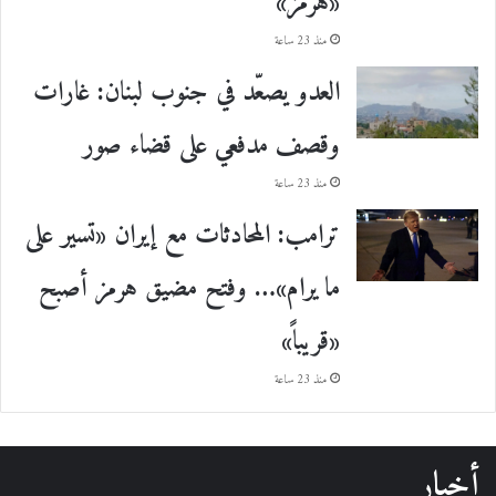
«هرمز»
منذ 23 ساعة
العدو يصعّد في جنوب لبنان: غارات
وقصف مدفعي على قضاء صور
منذ 23 ساعة
ترامب: المحادثات مع إيران «تسير على
ما يرام»… وفتح مضيق هرمز أصبح
«قريباً»
منذ 23 ساعة
أخبار