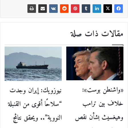
مقالات ذات صلة
«واشنطن بوست»:
نيوزويك: إيران وجدت
خلاف بين ترامب
“سلاحًا أقوى من القنبلة
وهيغسيث بشأن نقص
النووية”.. ويحقق نتائج