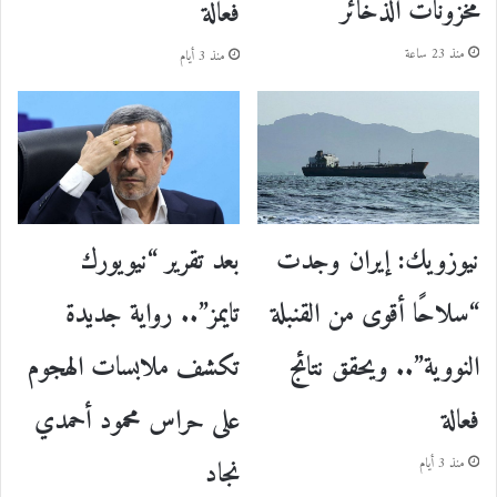
مخزونات الذخائر
فعالة
منذ 23 ساعة
منذ 3 أيام
نيوزويك: إيران وجدت
بعد تقرير “نيويورك
“سلاحًا أقوى من القنبلة
تايمز”.. رواية جديدة
النووية”.. ويحقق نتائج
تكشف ملابسات الهجوم
فعالة
على حراس محمود أحمدي
نجاد
منذ 3 أيام