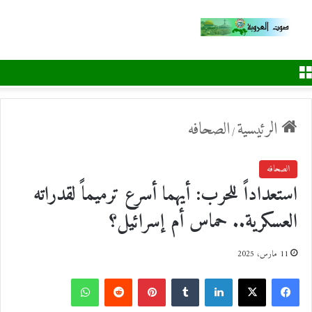
القائمة
الرئيسية
الصحافه
/
الصحافه
استعداداً للحرب: أيهما أسرع ترميماً لقدراته
العسكرية.. حماس أم إسرائيل؟
11 مارس، 2025
ف
ل
ب
و