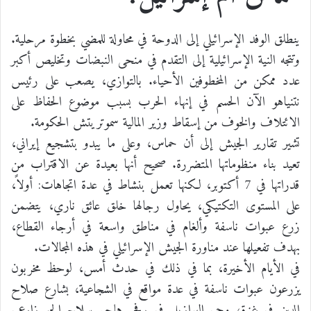
ينطلق الوفد الإسرائيلي إلى الدوحة في محاولة للمضي بخطوة مرحلية.
وتتجه النية الإسرائيلية إلى التقدم في منحى النبضات وتخليص أكبر
عدد ممكن من المخطوفين الأحياء. بالتوازي، يصعب على رئيس
نتنياهو الآن الحسم في إنهاء الحرب بسبب موضوع الحفاظ على
الائتلاف والخوف من إسقاط وزير المالية سموتريتش الحكومة.
تشير تقارير الجيش إلى أن حماس، وعلى ما يبدو بتشجيع إيراني،
تعيد بناء منظوماتها المتضررة. صحيح أنها بعيدة عن الاقتراب من
قدراتها في 7 أكتوبر، لكنها تعمل بنشاط في عدة اتجاهات: أولاً،
على المستوى التكتيكي، يحاول رجالها خلق عائق ناري، يتضمن
زرع عبوات ناسفة وألغام في مناطق واسعة في أرجاء القطاع،
بهدف تفعيلها عند مناورة الجيش الإسرائيلي في هذه المجالات.
في الأيام الأخيرة، بما في ذلك في حدث أمس، لوحظ مخربون
يزرعون عبوات ناسفة في عدة مواقع في الشجاعية، بشارع صلاح
الدين في غزة، وحي البرازيل في رفح. هاجم سلاح الجو زارعي