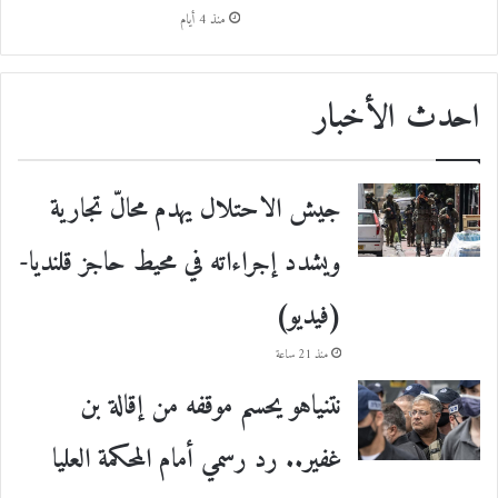
منذ 4 أيام
احدث الأخبار
جيش الاحتلال يهدم محالّ تجارية
ويشدد إجراءاته في محيط حاجز قلنديا-
(فيديو)
منذ 21 ساعة
نتنياهو يحسم موقفه من إقالة بن
غفير.. رد رسمي أمام المحكمة العليا