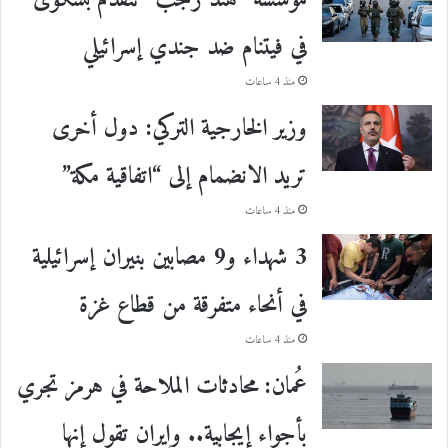
مؤسسة “هند رجب” تتقدم بشكوى
في فيتنام ضد جندي إسرائيلي
منذ 4 ساعات
وزير الخارجية التركي: دول أخرى
تريد الانضمام إلى “اتفاقية مكة”
منذ 4 ساعات
3 شهداء و9 مصابين بنيران إسرائيلية
في أنحاء متفرقة من قطاع غزة
منذ 4 ساعات
عُمان: محادثات الملاحة في هرمز تجري
بأجواء إيجابية.. وإيران تقول إنها