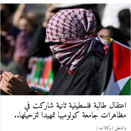
ي
X
ي
T
ي
R
ا
س
ن
u
ن
e
ت
ب
ك
m
ت
d
س
و
د
b
ي
d
ا
ك
إ
l
ر
i
ب
ن
r
ي
t
س
اعتقال طالبة فلسطينية ثانية شاركت في
ت
مظاهرات جامعة كولومبيا تمهيدا لترحيلها..
واشنطن / وكالات /