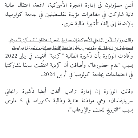
أعلن مسؤولون في إدارة الهجرة الأميركية، الجمعة، اعتقال طالبة
ثانية شاركت في مظاهرات مؤيدة للفلسطينيين في جامعة كولومبيا،
بالإضافة إلى إلغاء تأشيرة طالبة خرى.
وقالت وزارة الأمن الداخلي الأميركية إن مسؤولي الهجرة اعتقلوا “لقاء كردية”، وهي
فلسطينية من الضفة الغربية، بسبب تجاوزها مدة إقامتها بعد انتهاء تأشيرتها الدراسية.
وأفادت الوزارة بأن تأشيرة الطالبة “كردية” أُلغيت في يناير 2022
بسبب “عدم حضورها”، وأضافت أن كردية اعتُقلت سابقا لمشاركتها
في احتجاجات بجامعة كولومبيا في أبريل 2024.
وقالت الوزارة إن إدارة ترامب ألغت أيضا تأشيرة رانجاني
سرينيفاسان، وهي مواطنة هندية وطالبة دكتوراه، في 5 مارس
بسبب “الترويج للعنف والإرهاب”.