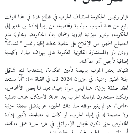
قرار رئيس الحكومة استئناف الحرب في قطاع غزة في هذا الوقت
ينبع من عدة أسباب سياسية وشخصية، من بينها إعادة بن غفير إلى
الحكومة؛ وتمرير ميزانية الدولة وضمان بقاء الحكومة؛ ومحاولة منع
احتجاج الجمهور من الإقلاع على خلفية خطته إقالة رئيس “الشاباك”
رونين بار والمستشارة القانونية للحكومة غالي بهراف ميارا، وكهدية
إضافية تأجيل آخر لمحاكمته.
نتنياهو يعتبر الحرب بوليصة تأمين للحكومة، يستخدمها لمنع تشكيل
لجنة تحقيق رسمية. في حزيران 2024 قال في القناة 14: “أنا مستعد
لعقد صفقة جزئية، هذا ليس سراً، بحيث تعيد لنا بعض الأشخاص،
ولكننا مستعدون لمواصلة الحرب بعد هدنة، لاستكمال هدف تصفية
حماس”. هو لم يغير موقفه منذ ذلك الحين، هو يفضل صفقة جزئية
ولا مصلحة له في إنهاء الحرب. لو كانت له مصلحة، لأنهى إعادة
المخطوفين حتى تكون للجيش الإسرائيلي في غزة حرية عمل مطلقة،
أو خلق بديل سلطوي لحماس في قطاع غزة.