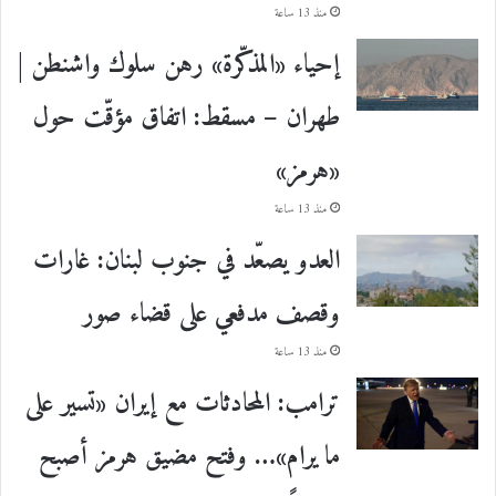
منذ 13 ساعة
إحياء «المذكّرة» رهن سلوك واشنطن |
طهران – مسقط: اتفاق مؤقّت حول
«هرمز»
منذ 13 ساعة
العدو يصعّد في جنوب لبنان: غارات
وقصف مدفعي على قضاء صور
منذ 13 ساعة
ترامب: المحادثات مع إيران «تسير على
ما يرام»… وفتح مضيق هرمز أصبح