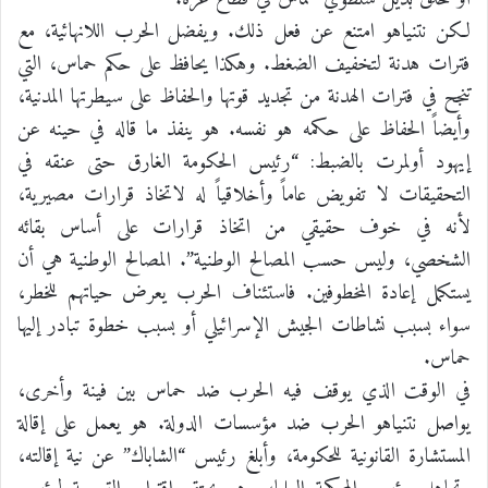
لكن نتنياهو امتنع عن فعل ذلك. ويفضل الحرب اللانهائية، مع
فترات هدنة لتخفيف الضغط. وهكذا يحافظ على حكم حماس، التي
تنجح في فترات الهدنة من تجديد قوتها والحفاظ على سيطرتها المدنية،
وأيضاً الحفاظ على حكمه هو نفسه. هو ينفذ ما قاله في حينه عن
إيهود أولمرت بالضبط: “رئيس الحكومة الغارق حتى عنقه في
التحقيقات لا تفويض عاماً وأخلاقياً له لاتخاذ قرارات مصيرية،
لأنه في خوف حقيقي من اتخاذ قرارات على أساس بقائه
الشخصي، وليس حسب المصالح الوطنية”. المصالح الوطنية هي أن
يستكمل إعادة المخطوفين. فاستئناف الحرب يعرض حياتهم للخطر،
سواء بسبب نشاطات الجيش الإسرائيلي أو بسبب خطوة تبادر إليها
حماس.
في الوقت الذي يوقف فيه الحرب ضد حماس بين فينة وأخرى،
يواصل نتنياهو الحرب ضد مؤسسات الدولة. هو يعمل على إقالة
المستشارة القانونية للحكومة، وأبلغ رئيس “الشاباك” عن نية إقالته،