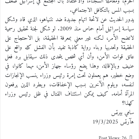
الحرم، ومعاملة السجناء، والاعتقاد بأن المجتمع في إسرائيل ضعف
بسبب المس بالتكافل الاجتماعي.
يدور الحديث عن لائحة اتهام جديدة ضد نتنياهو، الذي قاد وشكل
سياسة إسرائيل أمام حماس منذ 2009. لو شكل لجنة تحقيق رسمية
لاتضح الأمر، لكنه غير معني بمعرفة الحقيقة، بل الاحتجاج على
الحقيقة وتحديها وبناء رواية كاذبة تفيد بأن الفشل كله واقع على
عاتق قوات الأمن، وأن أي شخص يتحدى ذلك سيقابل برد فعل
عنيف وبالإقالة. وهذا يضع رؤساء جهاز الأمن، مهما كانوا، في
وضع خطير. هم يعملون تحت إمرة رئيس وزراء ينسب الإنجازات
لنفسه، ويلوم الآخرين بسبب الإخفاقات، ويطرد الذين يرفعون
المرآة أمامه. كيف يمكن استئناف القتال في ظل رئيس وزراء
كهذا؟
سامي بيرتس
هآرتس 19/3/2025
Post Views:
26