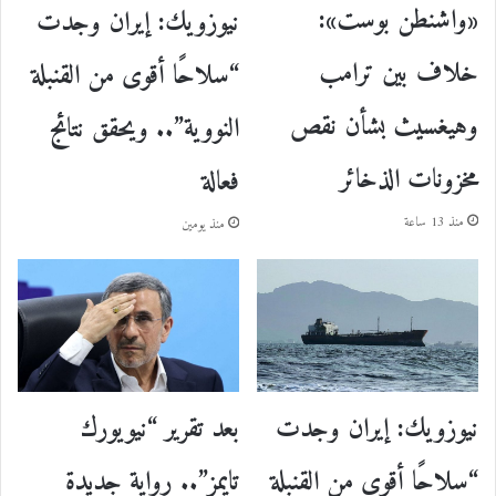
«واشنطن بوست»:
نيوزويك: إيران وجدت
خلاف بين ترامب
“سلاحًا أقوى من القنبلة
وهيغسيث بشأن نقص
النووية”.. ويحقق نتائج
مخزونات الذخائر
فعالة
منذ 13 ساعة
منذ يومين
نيوزويك: إيران وجدت
بعد تقرير “نيويورك
“سلاحًا أقوى من القنبلة
تايمز”.. رواية جديدة