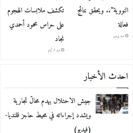
النووية”.. ويحقق نتائج
تكشف ملابسات الهجوم
فعالة
على حراس محمود أحمدي
نجاد
منذ يومين
منذ 3 أيام
احدث الأخبار
جيش الاحتلال يهدم محالّ تجارية
ويشدد إجراءاته في محيط حاجز قلنديا-
(فيديو)