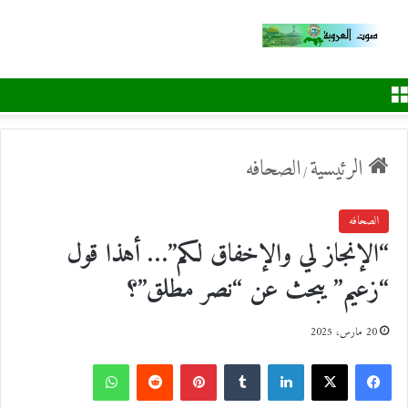
القائمة
الرئيسية
الصحافه
/
الصحافه
“الإنجاز لي والإخفاق لكم”… أهذا قول
“زعيم” يبحث عن “نصر مطلق”؟
20 مارس، 2025
ف
ل
ب
و