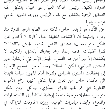
وتجاهل رئيس المحكمة العليا، وهو يحتقر اقتراح التسوية لرئيس
الدولة، تكليف رئيس المحكمة العليا إسحق عميت بتشكيل لجنة
التحقيق الرسمية بالتشاور مع نائب الرئيس ووريثه المعين، القاضي
نوعام سولبرغ.
حتى الآن، هو لم يدمر حماس، لكنه دمر الطابع الرسمي للدولة منذ
زمن، والنتيجة أن اكتشاف الحقيقة حول كارثة 7 أكتوبر تمت
بشكل ملتو ومعيب، يستدعي الفشل القادم. الجيش و”الشاباك”
نشرا تحقيقات خاصة بهما، وهما يعترفان بالفشل، ولكنهما لا
يكشفان إلا جزءاً من هذا الفشل. الجيش الإسرائيلي لم يتناول دور
المستوى السياسي، لكن “الشاباك” وجد أنه من الصحيح الإشارة
إلى إخفاقات المستوى السياسي ونشرها أمام الجمهور: سياسة التهدئة
التي مكنت حماس من تعزيز قوتها بشكل كبير، وضخ الأموال
القطرية التي تم نقلها للذراع العسكري، وتآكل الردع بشكل
متواصل، ومحاولة مواجهة منظمة إرهابية استناداً إلى الاستخبارات
والدفاع، وتجنب مبادرات هجومية، ووزن الخروقات المتراكمة في