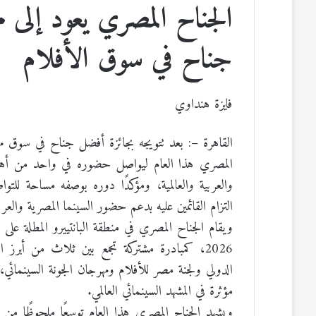
الجناح المصري يعود إلى 
جناح في سوق الأفلام
فايزة هنداوي
القاهرة –: بعد تتويجه بجائزة أفضل جناح في سوق مه
المصري هذا العام ليواصل حضوره في واحد من أهم المح
والعربية والعالمية، ومؤكدًا دوره بوصفه مساحة للتو
التزام القائمين عليه بدعم حضور السينما المصرية والعر
2026، كمبادرة مشتركة تجمع بين ثلاث من أبرز 
الدولي ولجنة مصر للأفلام ومهرجان الجونة السينمائي
مؤثرة في المشهد السينمائي العالمي.
ويشهد الجناح المصري هذا العام توسعًا ملحوظًا من 