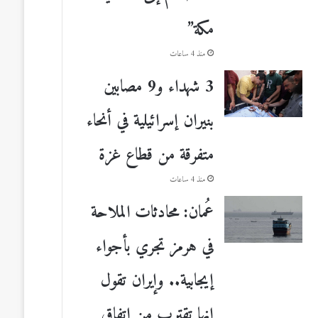
مكة”
منذ 4 ساعات
3 شهداء و9 مصابين
بنيران إسرائيلية في أنحاء
متفرقة من قطاع غزة
منذ 4 ساعات
عُمان: محادثات الملاحة
في هرمز تجري بأجواء
إيجابية.. وإيران تقول
إنها تقترب من اتفاق