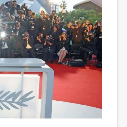
س
ن
u
ن
e
ب
ك
m
ت
d
و
د
b
ي
d
ك
إ
l
ر
i
ن
r
ي
t
س
ت