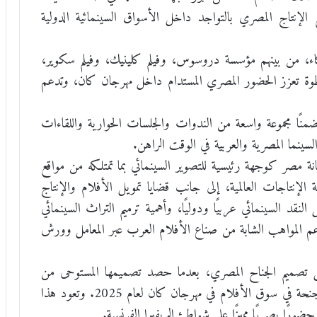
لإنتاج المصري بالتواجد داخل الأسواق السينمائية الدولية
كاء، من بينهم مؤسسة دروسوس، وفيلم كلينيك، وفيلم سكوير،
ة تعزز الحضور المصري المستدام داخل مهرجان كان، وتدعم
ضمنًا مجموعة واسعة من الندوات والجلسات الحوارية واللقاءات
السينما المصرية والعربية في الوقت الراهن.
انة مصر كوجهة رئيسية للتصوير السينمائي بما تمتلكه من مواقع
الإنتاجات العالمية، إلى جانب قضايا تمويل الأفلام والإنتاج
النقد السينمائي عربيًا ودوليًا، وأهمية ترميم التراث السينمائي
عم المواهب الشابة من صناع الأفلام العرب عبر المعامل وورش
فرغل تصميم الجناح المصري، بعدما حصد تصميمها المستوحى من
الهوية المصرية وروح الضيافة جائزة أفضل تصميم للأجنحة في سوق الأفلام في مهرجان كان لعام 2025. وتعود هذا
ورًا بصريًا مميزًا على شواطئ الريفيرا الفرنسية.