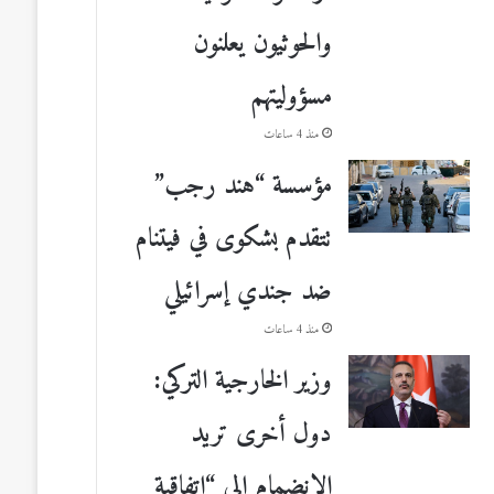
والحوثيون يعلنون
مسؤوليتهم
منذ 4 ساعات
مؤسسة “هند رجب”
تتقدم بشكوى في فيتنام
ضد جندي إسرائيلي
منذ 4 ساعات
وزير الخارجية التركي:
دول أخرى تريد
الانضمام إلى “اتفاقية