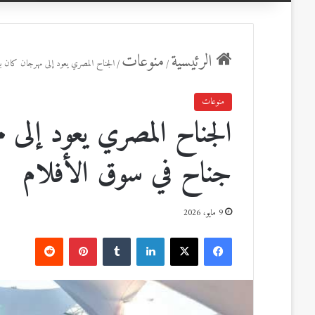
عن
الرئيسية
منوعات
/
/
الجناح المصري يعود إلى مهرجان كان ب
منوعات
الجناح المصري يعود إلى 
جناح في سوق الأفلام
9 مايو، 2026
ف
ل
ب
ي
X
ي
T
ي
R