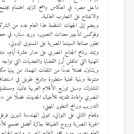
داخل مصر، في انعكاس واضح لتزايد اهتمام مجتمع ا
والانفتاح على التجارب العالمية.
وينضم إلى الجهات المنظمة هذا العام عدد من الشر
وفوكس لتأجير معدات التصوير، وريد ستار، في خطو
تطور صناعة السينما المصرية على المستوى الدولي.
ويمتد برنامج الجناح المصري على مدار عشرة أيام، مت
المهنية التي تناقش أبرز القضايا والتحديات التي تواجه 
ويتناول فضلاً عددًا من الملفات المهمة، من بينها مك
متنوعة وبنية تحتية متطورة وتاريخ طويل في استضافة 
المشترك، وسبل توزيع الأفلام العربية عالميًا، ومستقبل 
المصري وإعادة تقديمه للأجيال الجديدة، فضلًا عن د
التدريب وبرامج التطوير المهني.
وللعام الثاني على التوالي، تتولى المهندسة شيرين 
العام بتصميم جديد يحمل الطابع المصري ويمنح الجناح حض