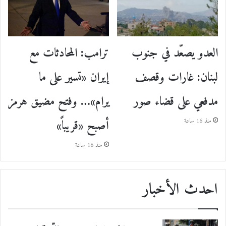
ترامب: المحادثات مع
العدو يصعّد في جنوب
إيران «تسير على ما
لبنان: غارات وقصف
يرام»… وفتح مضيق هرمز
مدفعي على قضاء صور
أصبح «قريباً»
منذ 16 ساعة
منذ 16 ساعة
احدث الأخبار