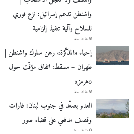
والنسف ولا تعجّل الانسحاب |
واشنطن تدعم إسرائيل: نزع فوري
للسلاح وآلية تنفيذ إلزامية
منذ 15 ساعة
إحياء «المذكّرة» رهن سلوك واشنطن |
طهران – مسقط: اتفاق مؤقّت حول
«هرمز»
منذ 16 ساعة
العدو يصعّد في جنوب لبنان: غارات
وقصف مدفعي على قضاء صور
منذ 16 ساعة