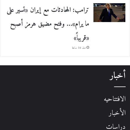
ترامب: المحادثات مع إيران «تسير على
ما يرام»… وفتح مضيق هرمز أصبح
«قريباً»
منذ 16 ساعة
أخبار
الافتتاحيه
الأخبار
دراسات