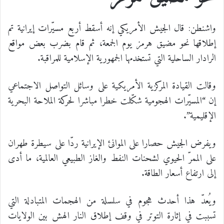
واشنطن: قال الجيش الأمريكي إنه أسقط أربع مسيّرات إيرانية تم
إطلاقها نحو مضيق هرمز يوم الجمعة، ثم قام بضرب بعض مواقع
الرادار الساحلية التي تستخدمها الجمهورية الإسلامية للمراقبة.
وقالت القيادة المركزية الأمريكية على وسائل التواصل الاجتماعي
إن “المسيّرات الهجومية شكّلت خطرا مباشرا لحركة الملاحة البحرية
الإقليمية”.
ويفرض الجيش حصارا على الموانئ الإيرانية ردّا على سيطرة طهران
على الممرّ الحيوي لشحنات النفط والغاز الطبيعي العالمية، ما أدى
إلى ارتفاع أسعار الطاقة.
ويُعدّ هذا أحدث هجوم في سلسلة من الهجمات المتبادلة التي
تسببت في إثارة التوتر في وقف إطلاق النار الهش بين الولايات