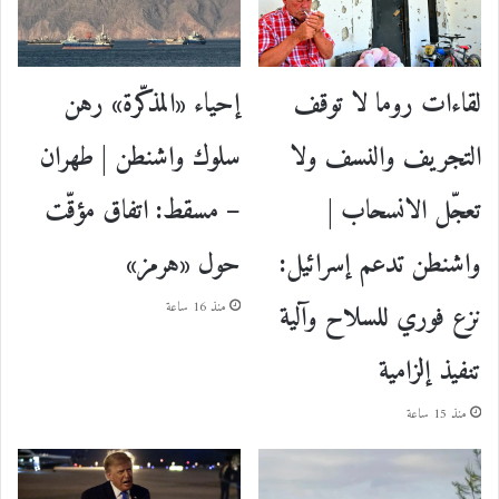
إحياء «المذكّرة» رهن
لقاءات روما لا توقف
سلوك واشنطن | طهران
التجريف والنسف ولا
– مسقط: اتفاق مؤقّت
تعجّل الانسحاب |
حول «هرمز»
واشنطن تدعم إسرائيل:
نزع فوري للسلاح وآلية
منذ 16 ساعة
تنفيذ إلزامية
منذ 15 ساعة