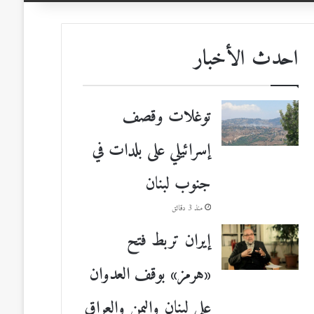
احدث الأخبار
توغلات وقصف
إسرائيلي على بلدات في
جنوب لبنان
منذ 3 دقائق
إيران تربط فتح
«هرمز» بوقف العدوان
على لبنان واليمن والعراق