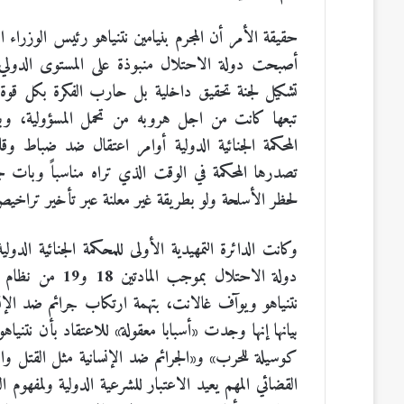
حقيقة الأمر أن المجرم بنيامين نتنياهو رئيس الوزراء
أصبحت دولة الاحتلال منبوذة على المستوى الدولي، 
تبعها كانت من اجل هروبه من تحمل المسؤولية، وب
المحكمة الجنائية الدولية أوامر اعتقال ضد ضباط و
تصدرها المحكمة في الوقت الذي تراه مناسباً وبات
لحظر الأسلحة ولو بطريقة غير معلنة عبر تأخير تراخيص 
وكانت الدائرة التمهيدية الأولى للمحكمة الجنائية ال
دولة الاحتلال ب
نتنياهو ويوآف غالانت، بتهمة ارتكاب جرائم ضد ال
بيانها إنها وجدت «أسبابا معقولة» للاعتقاد بأن نتنيا
كوسيلة للحرب» و«الجرائم ضد الإنسانية مثل القتل وال
القضائي المهم يعيد الاعتبار للشرعية الدولية ولمفهوم الع