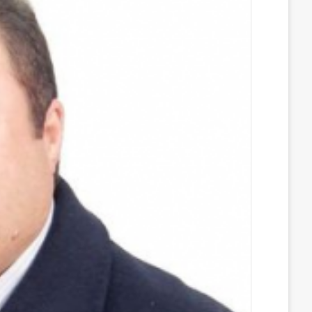
ب
ك
m
ت
d
و
د
b
ي
d
ك
إ
l
ر
i
ن
r
ي
t
س
ت