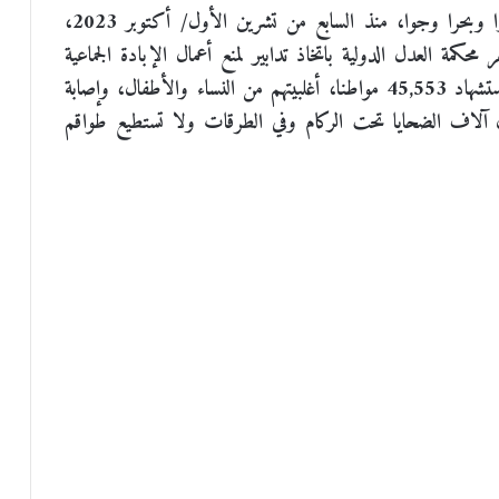
وتواصل قوات الاحتلال عدوانها على قطاع غزة، برا وبحرا وجوا، منذ السابع من تشرين الأول/ أكتوبر 2023،
محكمة العدل الدولية باتخاذ تدابير لمنع أعمال الإبادة الجماعية
وتحسين الوضع الإنساني الكارثي بغزة، ما أسفر عن استشهاد 45,553 مواطنا، أغلبيتهم من النساء والأطفال، وإصابة
 يزال آلاف الضحايا تحت الركام وفي الطرقات ولا تستطيع طواقم