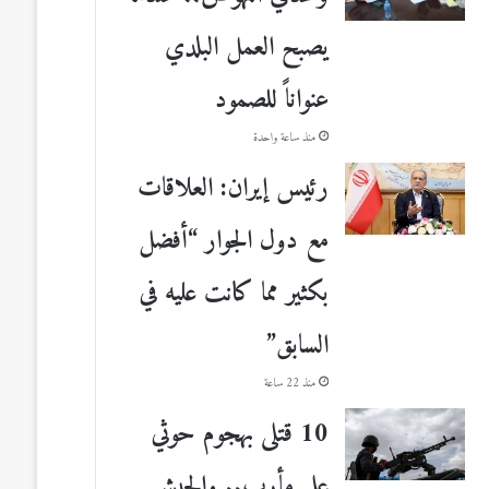
يصبح العمل البلدي
عنواناً للصمود
منذ ساعة واحدة
رئيس إيران: العلاقات
مع دول الجوار “أفضل
بكثير مما كانت عليه في
السابق”
منذ 22 ساعة
10 قتلى بهجوم حوثي
على مأرب.. والجيش