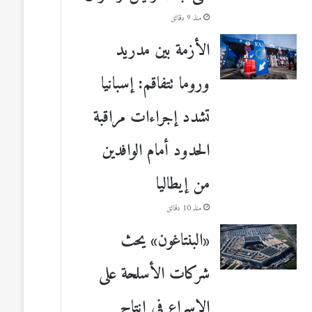
منذ 9 دقائق
الأزمة بين مدريد
وروما تتفاقم: إسبانيا
تشدد إجراءات مراقبة
الحدود أمام الوافدين
من إيطاليا
منذ 10 دقائق
«البنتاغون» يحث
شركات الأسلحة على
الإسراع في إنتاج