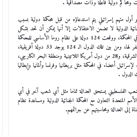
 ومحاكم دولية فاعلة وذات مصداقية .
هو أول متهم إسرائيلي يتم استدعاؤه من قبل محكمة دولية بسبب
ائية الدولية لا تضمن الاعتقالات إلا أنها يمكن أن تحد بشكل
كبير من قدرة نتنياهو على السفر إلى الدول الأعضاء في المحكمة، ووقعت 124 دولة على نظام روما الأساسي للمحكمة
الجنائية الدولية، مما يتطلب منها تسليم نتنياهو حال السفر لها، ومن بين تلك الدول الـ 124 يوجد 33 دولة أفريقية،
و19 دولة من آسيا والمحيط الهادئ، و19 من أوروبا الشرقية، و28 من دول أمريكا اللاتينية ومنطقة البحر الكاريبي،
إسرائيل أعضاء في المحكمة مثل بريطانيا وفرنسا وألمانيا وإيطاليا
 الدول .
شعب الفلسطيني يستحق العدالة تماما مثل أي شعب آخر في أي
م المتحدة التعاون مع المحكمة الجنائية الدولية ومساعدة نظام
جناة إلى العدالة ومحاسبتهم عن جرائمهم.