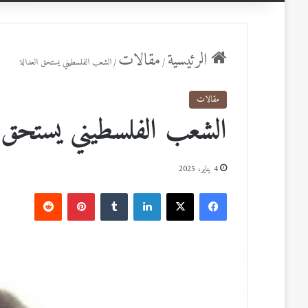
عن
الرئيسية
مقالات
/
/
الشعب الفلسطيني يستحق العدالة
مقالات
الشعب الفلسطيني يستحق ا
4 يناير، 2025
ف
ل
ب
ي
X
ي
T
ي
R
س
ن
u
ن
e