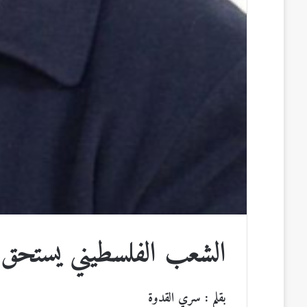
الشعب الفلسطيني يستحق ا
بقلم : سري القدوة