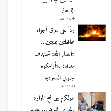
الذخائر
منذ 19 دقيقة
ردّاً على خرق أجواء
محافظتين يمنيتين…
«أنصار الله» تستهدف
مصفاة لـ«أرامكو»
جنوبي السعودية
منذ 22 دقيقة
طولكرم بين شح الموارد
وتحدي النهوض.. عندما