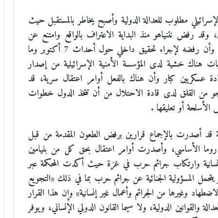
 الإسرائيلي مطلوب للعدالة الدولية وأصبح يخاطر بالمستقبل حيث
وقد رفض نتنياهو منذ البداية الاعتراف بالواقع وامتنع عن
تشكيل لجنة تحقيق داخلية بل حارب الفكرة بكل قوة وأن رفضه لإجراء تحقيق داخلي حول أحداث 7 أكتوبر وما
ات هناك خشية لدى المؤسسة الأمنية الإسرائيلية من إصدار
قادة عسكريين كبار وأن هناك بالفعل أوامر اعتقال سرية، قد
 جو من القلق لدى قادة الاحتلال من أن تتخذ الدول خطوات
الأسلحة أو تعليقها .
دولية قد أصدرت بالإجماع قرارين برفض الطعون المقدمة من قبل
موجب المادتين 18 و19 من نظام روما الأساسي، وأصدرت أوامر اعتقال بحق كل من بنيامين
إنسانية وارتكاب جرائم حرب في غزة حيث أكدت المحكمة عبر
هو يتحمل المسؤولية الجنائية عن جرائم حرب بما في ذلك «التجويع
اضطهاد وغيرها من الجرائم وأعمال غير إنسانية» وإن هذا القرار
دالة والقوانين الدولية، ولا سيما القانون الدولي الإنساني، ويوفر