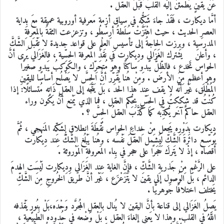
عَن يقينٍ يَطمئن إلَيْه القلبُ قَبْلَ العقل .
أمَّا ديكارت ، فَقَدْ جاءَ شَكُّه في سِياق أزمة مَعرفية أوروبية عميقة معَ بِداية
العصرِ الحديث ، حيث اهْتَزَّتْ سُلطةُ أرِسْطُو ، وتزعزعت الثقةُ بالمعرفةِ
المدرسية ، وبرزت الحاجةُ إلى تأسيسِ العِلْمِ على قواعد جديدة لا تَقْبَل الشَّكَّ
، وأعلنَ يَشترك الغَزَالي ودِيكارت في نقدِ المعرفة الحِسِّية ، فالغَزَالي يَرى أنَّ
الحواس تَخدع ، فالظِّلُّ يَبدو ساكنًا وهو مُتحرِّك ، والكَوكبُ يَبدو صغيرًا
وهو أعظم مِنَ الأرض . وَمِنْ هُنا يُقَرِّر أنَّ الحِسَّ لا يَصْلُح أساسًا لليقينِ
المُطْلَق، غَيْر أنَّه لا يقف عِند هذا الحد ، بَلْ يَتَّجه إلى العقلِ ذَاتِه مُتسائلًا: إذا
كُنْتُ قد شككتُ في الحِسِّ بِحُكم العقل ، فما الذي يَمْنع أنْ يَكُون وراء
العقل حاكمٌ آخَر يُكذِّبه كما كَذَّبَ العقلُ الحِسَّ ؟ .
دِيكارت بِدَوْرِه يَجعل مِنْ خِداعِ الحواس نُقْطَةَ انطلاق لِشَكِّه المَنهجي ، ثُمَّ
يُوسِّع دائرةَ الشَّكِّ لِيَشمل العقلَ نَفْسَه ، وهُنا يَبْلُغ الشَّكُّ عِند دِيكارت
أقصاه ، إذْ لا يَترك حَجَرًا على حجر في بِناء المَعروفةِ المَوْروثة .
على الرَّغْمِ مِنْ جَذريةِ الشَّكِّ ، فإنَّ الغاية عِند الغَزَالي ودِيكارت لَيْسَت الهدمَ
الدائم ، بَل الوُصول إلى يقين لا يَتَزَعْزَع ، غَيْر أنَّ طريقَ الخُروجِ مِنَ الشَّكِّ
يَختلف اختلافًا جَوهريًّا .
يَصِلُ الغَزَالي إلى قناعة بأنَّ اليقين لا يُنال بالعقلِ المُجرَّد وَحْدَه،بَلْ بِنُورٍ يَقْذفه
اللَّهُ في القلب. وهذا لا يَعني إلغاءَ العقل ، بَلْ وَضْعه في حُدوده الطبيعية ،