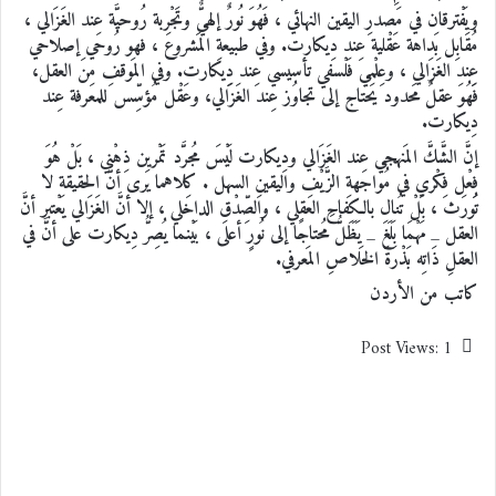
ويَفْترقان في مَصدرِ اليقين النهائي ، فَهُوَ نُورٌ إلهيٌّ وتَجْرِبة رُوحيَّة عِند الغَزَالي ،
مُقَابِل بَداهة عَقْلية عِند دِيكارت. وفي طبيعةِ المَشروع ، فهو رُوحي إصلاحي
عِند الغَزَالي ، وعِلْمي فَلْسفي تأسيسي عِند دِيكارت. وفي المَوقفِ مِنَ العقل،
فَهُوَ عقلٌ مَحدود يَحتاج إلى تجاوُز عِند الغَزَالي، وعَقْل مُؤسِّس للمعرفة عِند
دِيكارت.
إنَّ الشَّكَّ المَنهجي عِند الغَزَالي ودِيكارت لَيْسَ مُجرَّد تَمْرين ذِهْني ، بَلْ هُوَ
فِعْل فِكْري في مُواجهةِ الزَّيْفِ واليقينِ السهل . كِلاهما يَرى أنَّ الحقيقة لا
تُورَث ، بَلْ تُنال بالكِفاحِ العقلي ، والصِّدْقِ الداخلي ، إلا أنَّ الغَزَالي يَعْتبر أنَّ
العقل _ مَهْمَا بَلَغَ _ يَظَلُّ مُحتاجًا إلى نُورٍ أعلى ، بَيْنما يُصِرُّ دِيكارت على أنَّ في
العقلِ ذَاتِه بَذْرَةَ الخَلاصِ المَعرفي.
كاتب من الأردن
Post Views:
1