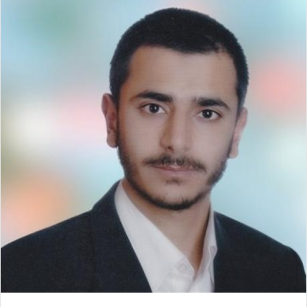
س
ن
u
ن
e
ت
ب
ك
m
ت
d
س
و
د
b
ي
d
ا
ك
إ
l
ر
i
ب
ن
r
ي
t
س
ت