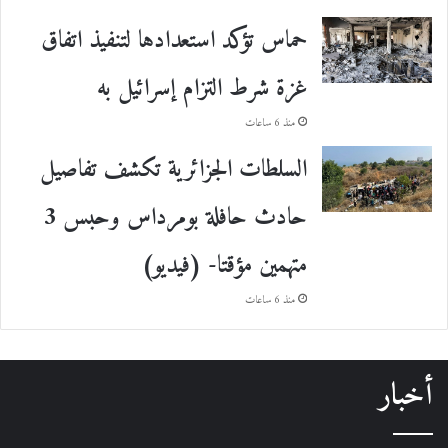
حماس تؤكد استعدادها لتنفيذ اتفاق
غزة شرط التزام إسرائيل به
منذ 6 ساعات
السلطات الجزائرية تكشف تفاصيل
حادث حافلة بومرداس وحبس 3
متهمين مؤقتا- (فيديو)
منذ 6 ساعات
أخبار