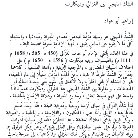
الشك المنهجي بين الغزالي وديكارت
إبراهيم أبو عواد
الشَّكُّ المَنهجي هو وسيلة مُؤقَّتة لفحصِ مَصادرِ المَعرفةِ ومَبادئها ، واستبعادِ
كُلِّ مَا لا يَقُوم على أساسٍ يَقيني ، تَمهيدًا لإقامةِ مَعرفةٍ صحيحة ثابتة .
في هذا المجال، يَلتقي الإمام أبو حامد الغَزَالي (450 ه _505 ه/ 1058 م
_1111م) والفَيلسوف رينيه ديكارت ( 1596 م _ 1650 م ) على
اختلافِ السِّياقِ الحَضاري ، والمَرجعيةِ الدِّينية ، واللغةِ الفَلْسفية . كِلاهما
جَعَلَ مِنَ الشَّكِّ طريقًا لا غاية ، وَمِنَ الهَدْمِ المُؤقَّت سبيلًا إلى بناءِ الحقيقة،
غَيْر أنَّ التشابه لا يلغي التمايزَ ، ولا الاتفاق في المَنهج يَعني وَحدةَ النتائجِ أو
المُنطلقات . والمُقارنةُ بين الشَّكِّ المَنهجي عِند الغَزَالي وديكارت تفتح نافذةً
واسعة على فهمِ طَبيعةِ العقل ، وحُدودِ المَعرفة ، وعَلاقةِ الإنسانِ بالحقيقة .
نشأ شَكُّ الغَزَالي في سِياق أزمنة رُوحيَّة ومَعرفية عميقة ، فَقَدْ وَجَدَ نَفْسَه
مُحاطًا بتعدُّد الفِرَقِ والمَذاهب : المُتكلمون ، والفلاسفة ، والباطنية ، والصُّوفية
. وكُلُّ فريقٍ يَدَّعي امتلاكَ الحقيقة . هذا التنازعُ دَفَعَه إلى مُساءلةِ أدواتِ
المَعرفةِ ذَاتِها. هَل الحِس صادق؟، وهَل العَقْل يَقيني؟، وَهَلْ يُمكِن الوُثوق بِما
وَرِثَه الإنسانُ مِنْ تقاليد؟. لَم يَكُن شَكُّ الغَزَالي ترفًا ذِهنيًّا ، بلْ صَرْخة باحثٍ