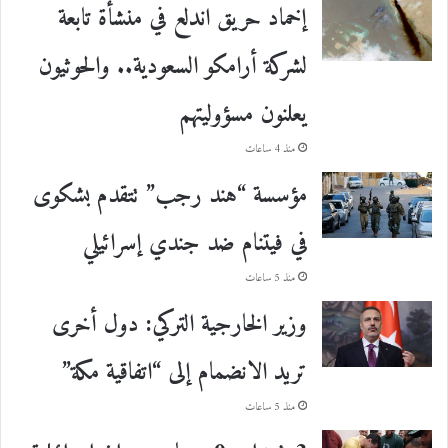
إخماد حريق اندلع في منشأة تابعة
لشركة أرامكو السعودية.. والحوثيون
يعلنون مسؤوليتهم
منذ 4 ساعات
مؤسسة “هند رجب” تتقدم بشكوى
في فيتنام ضد جندي إسرائيلي
منذ 5 ساعات
وزير الخارجية التركي: دول أخرى
تريد الانضمام إلى “اتفاقية مكة”
منذ 5 ساعات