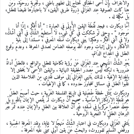
والاعتراف بأنَّ أسمى الحقائقِ تحتاجُ إلى تَطهيرٍ باطني ، وتَجْرِبَةٍ رُوحيَّة. وَمِنْ
هُنا كانت الصُّوفية عِند الغَزَالي ذِرْوَةَ طريقِ اليقين، لا باعتبارها نقيضًا للعقل،
بَلْ مُكمِّلة له .
أمَّا دِيكارت ، فيجد نُقْطَةَ اليقينِ الأُولَى في العِبارة : ” أنا أُفكِّر ، إذًا أنا
مَوجود ” . وحتى لَوْ شككتُ في كُلِّ شَيْء، لا أستطيعُ الشَّكَّ في أنَّني أشُكُّ،
ولا في أنَّني أُفكِّر . وهَكذا يَبْني دِيكارت نَسَقَه المَعرفي ، مُستندًا إلى بُنيةِ
الأفكار ، وإلى إثباتِ وُجود اللَّه بِوَصْفِه الضامن لصدقِ المعرفة ، وعدمِ وُقوعِ
العقل في الخِداع الدائم.
يُعبِّر الشَّكُّ المَنهجي عِند الغَزَالي عَنْ رُؤية تكاملية للعقلِ والواقعِ ، فالعقلُ أداةٌ
ضرورية ، لكنَّه لَيْسَ مَصْدَرَ الحقيقةِ النهائية . واليقينُ الأسمى لا يَتحقق إلا
بالهِدايةِ الإلهيَّة ، لذلك يَنتهي الغَزَالي إلى مَوقف نَقْدي مِنَ الفلاسفة الذين
غَلَّبُوا العقلَ في مسائل تتجاوز حُدودَه ، كما في الإلهيَّات .
وديكارت يُمثِّل لحظةً مِفْصَلية في تاريخ الفلسفة الغَرْبية ، حيث أصبحَ العقلُ
هُوَ نُقْطَةَ الارتكاز الأساسيَّة . صحيحٌ أنَّ دِيكارت لَمْ يُقْصِ الإيمانَ باللَّهِ ، بَلْ
جَعَلَه عُنْصُرًا مَركزيًّا في نَسَقِه، غَيْر أنَّ العلاقة بين العقلِ والإيمانِ عِنده تَمُرُّ عَبْرَ
البُرهانِ العقليِّ لا التَّجْرِبة الرُّوحيَّة .
يَلتقي الغَزَالي ودِيكارت في اعتبارِ الشَّكِّ مَنهجًا لا غاية، ونقدِ المَعرفةِ الحِسِّيةِ ،
ورفضِ التَّسليمِ للمَوْرُوث، والبحثِ عَنْ يقين أوَّلي تُبْنَى عَلَيْه المَعرفة .