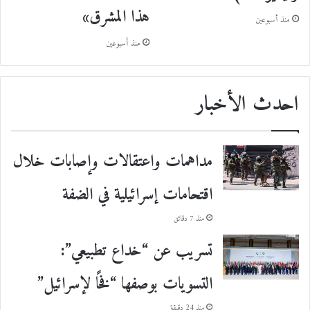
هذا المشرق»
منذ أسبوعين
منذ أسبوعين
احدث الأخبار
مداهمات واعتقالات وإصابات خلال
اقتحامات إسرائيلية في الضفة
منذ 7 دقائق
تسريب عن “خداع تطبيعي”:
التسويات بوصفها “فخًا لإسرائيل”
منذ 24 دقيقة