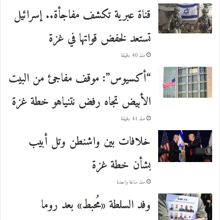
قناة عبرية تكشف مفاجأة.. إسرائيل
تستعد لخفض قواتها في غزة
منذ 40 دقيقة
“أكسيوس”: موقف مفاجئ من البيت
الأبيض تجاه رفض نتنياهو خطة غزة
منذ 41 دقيقة
خلافات بين واشنطن وتل أبيب
بشأن خطة غزة
منذ ساعة واحدة
وفد السلطة «مُحبط» بعد روما