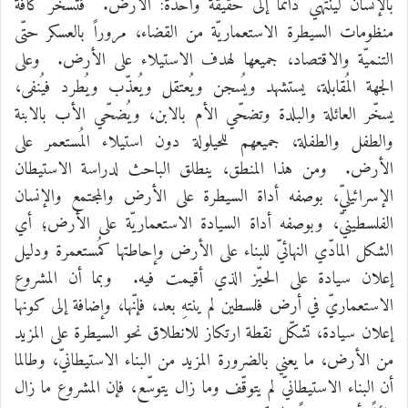
بالإنسان لينتهي دائماً إلى حقيقة واحدة: الأرض. فتُسخّر كافة
منظومات السيطرة الاستعماريّة من القضاء، مروراً بالعسكر حتّى
التنميّة والاقتصاد، جميعها لهدف الاستيلاء على الأرض. وعلى
الجهة المُقابلة، يستشهد ويُسجن ويُعتقل ويُعذّب ويُطرد فيُنفى،
يسخّر العائلة والبلدة وتضحّي الأم بالابن، ويُضحّي الأب بالابنة
والطفل والطفلة، جميعهم للحيلولة دون استيلاء المُستعمر على
الأرض. ومن هذا المنطق، ينطلق الباحث لدراسة الاستيطان
الإسرائيليّ، بوصفه أداة السيطرة على الأرض والمجتمع والإنسان
الفلسطينيّ، وبوصفه أداة السيادة الاستعماريّة على الأرض؛ أي
الشكل المادّي النهائيّ للبناء على الأرض وإحاطتها كمُستعمرة ودليل
إعلان سيادة على الحيّز الذي أقيمت فيه. وبما أن المشروع
الاستعماريّ في أرض فلسطين لم ينتهِ بعد، فإنّها، وإضافة إلى كونها
إعلان سيادة، تشكّل نقطة ارتكاز للانطلاق نحو السيطرة على المزيد
من الأرض، ما يعني بالضرورة المزيد من البناء الاستيطانيّ، وطالما
أن البناء الاستيطانيّ لم يتوقّف وما زال يتوسّع، فإن المشروع ما زال