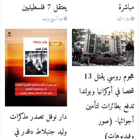
مباشرة
يعتقل 7 فلسطينيين
منذ 7 أيام
منذ أسبوع واحد
هجوم روسي يقتل 13
شخصا في أوكرانيا وبولندا
تدفع بطائرات لتأمين
دار نوفل تصدر مذكرات
أجوائها- (صور
وليد جنبلاط «قدر في
وفيديوهات)