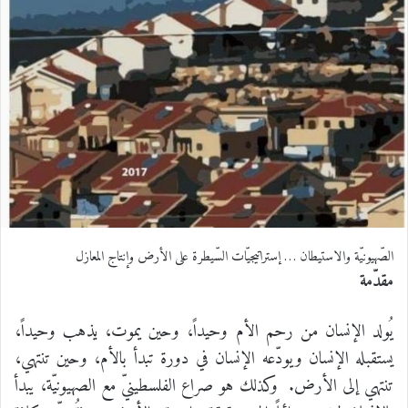
الصّهيونيّة والاستيطان … إستراتيجيّات السّيطرة على الأرض وإنتاج المعازل
مقدّمة
يُولد الإنسان من رحم الأم وحيداً، وحين يموت، يذهب وحيداً،
يستقبله الإنسان ويودّعه الإنسان في دورة تبدأ بالأم، وحين تنتهي،
تنتهي إلى الأرض. وكذلك هو صراع الفلسطينيّ مع الصهيونيّة، يبدأ