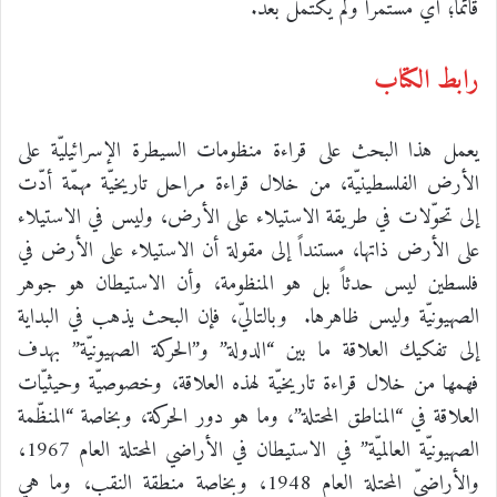
قائماً؛ أي مستمراً ولم يكتمل بعد.
رابط الكتاب
يعمل هذا البحث على قراءة منظومات السيطرة الإسرائيليّة على
الأرض الفلسطينيّة، من خلال قراءة مراحل تاريخيّة مهمّة أدّت
إلى تحوّلات في طريقة الاستيلاء على الأرض، وليس في الاستيلاء
على الأرض ذاتها، مستنداً إلى مقولة أن الاستيلاء على الأرض في
فلسطين ليس حدثاً بل هو المنظومة، وأن الاستيطان هو جوهر
الصهيونيّة وليس ظاهرها. وبالتاليّ، فإن البحث يذهب في البداية
إلى تفكيك العلاقة ما بين “الدولة” و”الحركة الصهيونيّة” بهدف
فهمها من خلال قراءة تاريخيّة لهذه العلاقة، وخصوصيّة وحيثيّات
العلاقة في “المناطق المحتلة”، وما هو دور الحركة، وبخاصة “المنظّمة
الصهيونيّة العالميّة” في الاستيطان في الأراضي المحتلة العام 1967،
والأراضيّ المحتلة العام 1948، وبخاصة منطقة النقب، وما هي