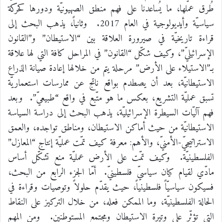
طُرق عملها، ما يُساعدنا على فهم منطق الصهيونيّة ودورها كحركة
سياسيّة وأيديولوجية في العام 2017. وثانياً، يذهب البحث إلى
قراءة تاريخيّة في صيرورة العلاقة بين “الاستيطان” و”القانون
الإسرائيليّ”، وكيف شكّل “القانون” في المراحل كافة التي لها علاقة
بـ”الاستيلاء على الأرض” مرحلة يتم من خلالها إعادة صيانة الذراع
الاستيطانيّة، بعد أن يصطدم بواقع ناتج عن ممارسات استعماريّة
تسبق عمليّة التشريع، بعكس ما هو متّبع في واقع “طبيعيّ”. وبعد
فهم آليّات السيطرة الإسرائيليّة، يذهب البحث إلى دراسة السياسة
الاستيطانيّة من حيث أماكن الاستيطان، ومناطق تواجده، والعمق
الاستراتيجيّ-الأمنيّ، والأهم: معرفة كيف تمّت عمليّة إنتاج “المعازل”
الفلسطينيّة. وكيف تمّت على الأرض عمليّة منع تشكّل أساس
مادّي لقيام كيان سياسيّ فلسطينيّ. أمّا الجزء الرابع من البحث،
فسيكون سياسيّاً فلسطينياً، حيث يقدّم حلولاً وتوصيات وقراءة في
الحالة الفلسطينيّة، وما الممكن فعله، من خلال التركيز على النقاط
التي تؤثّر على وتيرة الاستيطان ومجتمع المستوطنين. ومن المهم