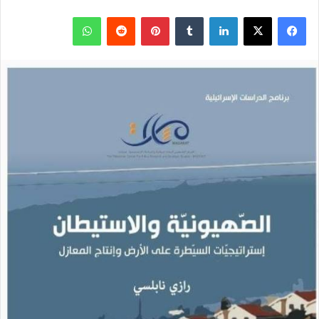
ف
ل
ب
و
ي
X
ي
T
ي
R
ا
س
ن
u
ن
e
ت
ب
ك
m
ت
d
س
و
د
b
ي
d
ا
ك
إ
l
ر
i
ب
ن
r
ي
t
س
ت