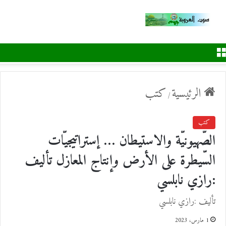
القائمة
الرئيسية
كتب
/
كتب
الصّهيونيّة والاستيطان … إستراتيجيّات
السّيطرة على الأرض وإنتاج المعازل تأليف
:رازي نابلسي
تأليف :رازي نابلسي
1 مارس، 2023