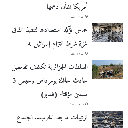
أمريكا بشأن دعمها
منذ 47 دقيقة
حماس تؤكد استعدادها لتنفيذ اتفاق
غزة شرط التزام إسرائيل به
منذ 55 دقيقة
السلطات الجزائرية تكشف تفاصيل
حادث حافلة بومرداس وحبس 3
متهمين مؤقتا- (فيديو)
منذ 56 دقيقة
ترتيبات ما بعد الحرب.. اجتماع