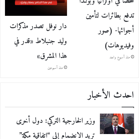
شخصا في أوكرانيا وبولندا
تدفع بطائرات لتأمين
دار نوفل تصدر مذكرات
أجوائها- (صور
وليد جنبلاط «قدر في
وفيديوهات)
هذا المشرق»
منذ أسبوع واحد
منذ أسبوعين
احدث الأخبار
وزير الخارجية التركي: دول أخرى
تريد الانضمام إلى “اتفاقية مكة”