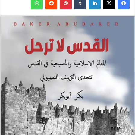
ف
ل
ب
و
ي
X
ي
T
ي
R
ا
س
ن
u
ن
e
ت
ب
ك
m
ت
d
س
و
د
b
ي
d
ا
ك
إ
l
ر
i
ب
ن
r
ي
t
س
ت