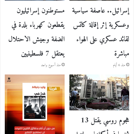
إسرائيل.. عاصفة سياسية
مستوطنون إسرائيليون
وعسكرية إثر إقالة كاتس
يقطعون كهرباء بلدة في
لقائد عسكري على الهواء
الضفة وجيش الاحتلال
مباشرة
يعتقل 7 فلسطينيين
منذ 6 أيام
منذ أسبوع واحد
هجوم روسي يقتل 13