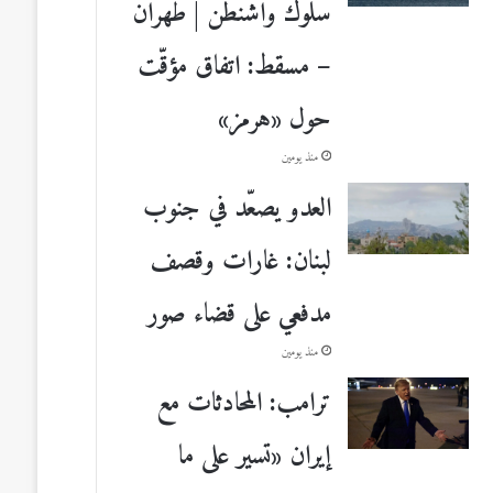
سلوك واشنطن | طهران
– مسقط: اتفاق مؤقّت
حول «هرمز»
منذ يومين
العدو يصعّد في جنوب
لبنان: غارات وقصف
مدفعي على قضاء صور
منذ يومين
ترامب: المحادثات مع
إيران «تسير على ما