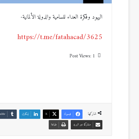
اليهود وفكرة العداء للسامية والدولة الألمانية-
https://t.me/fatahacad/3625
Post Views:
1
شاركها
فيسبوك
‫X
لينكدإن
مشاركة عبر البريد
طباعة