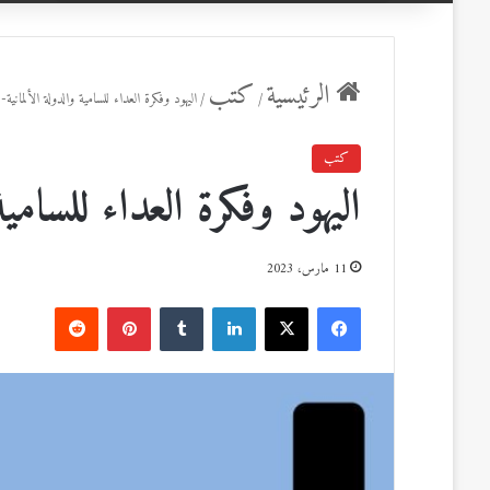
عن
الرئيسية
كتب
/
/
اليهود وفكرة العداء للسامية والدولة الألمانية-
كتب
اليهود وفكرة العداء للسامية 
11 مارس، 2023
ف
ل
ب
ي
X
ي
T
ي
R
س
ن
u
ن
e