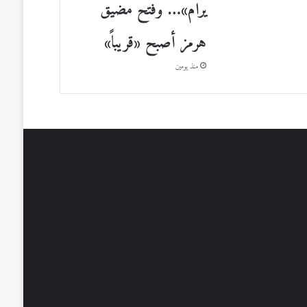
يرام»… وفتح مضيق
هرمز أصبح «قريباً»
منذ يومين