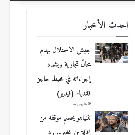
احدث الأخبار
جيش الاحتلال يهدم
محالّ تجارية ويشدد
إجراءاته في محيط حاجز
قلنديا- (فيديو)
منذ يوم واحد
نتنياهو يحسم موقفه من
إقالة بن غفير.. رد