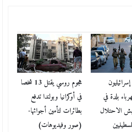
سرائيليون
هجوم روسي يقتل 13 شخصا
باء بلدة في
في أوكرانيا وبولندا تدفع
ش الاحتلال
بطائرات لتأمين أجوائها-
(صور وفيديوهات)