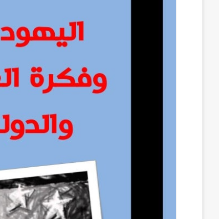
ب
ك
m
ت
d
و
د
b
ي
d
ك
إ
l
ر
i
ن
r
ي
t
س
ت