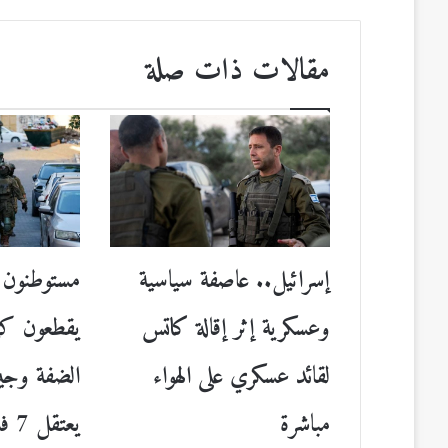
مقالات ذات صلة
إسرائيل.. عاصفة سياسية
مستوطنون إ
وعسكرية إثر إقالة كاتس
يقطعون كهر
لقائد عسكري على الهواء
الضفة وجي
مباشرة
يعتقل 7 فلسطينيين