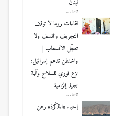
لبنان
منذ يومين
لقاءات روما لا توقف
التجريف والنسف ولا
تعجّل الانسحاب |
واشنطن تدعم إسرائيل:
نزع فوري للسلاح وآلية
تنفيذ إلزامية
منذ يومين
إحياء «المذكّرة» رهن