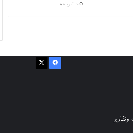
منذ أسبوع واحد
فيسبوك
‫X
وتقارير