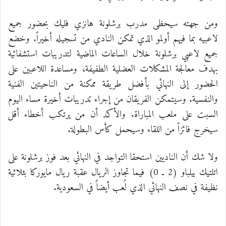
ومن جهته سيحظى مدرب برشلونة هانزي فليك بحضور جميع
لاعبيه بما فيهم أولمو الذي تمكن النادي من تسجيله أخيراً. وخضع
جميع لاعبي برشلونة خلال الساعات الماضية لتدريبات استشفائية
بهدف معالجة المشكلات العضلية الطفيفة، ومساعدة اللاعبين على
الحضور إلى النهائي بأفضل طريقة ممكنة من الناحيتين الفنية
والنفسية. وسيتمكن الفريقان من إجراء تدريبات أخيرة مساء اليوم
السبت على ملعب المباراة. والأكد أن من يرتكب أخطاء أقل
سيخرج فائزاً من اللقاء وسيحمل كأس البطولة.
ولا شك أن الناديين استحقا التواجد في النهائي بعد فوز برشلونة على
اتلتيك بيلباو (2 ـ 0) فيما تجاوز الريال عقبة ريال مايوركا بثلاثية
نظيفة في نصف النهائي الذي لُعب أيضاً في السعودية.