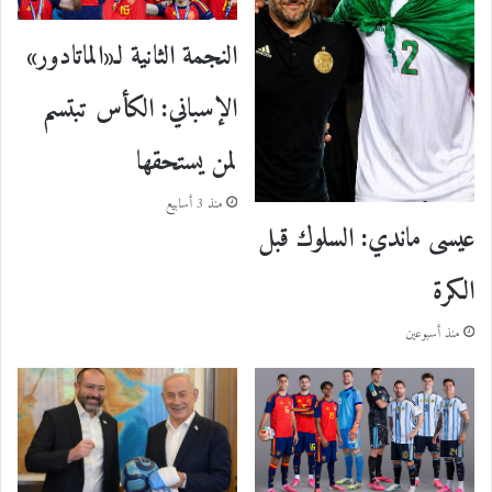
النجمة الثانية لـ«الماتادور»
الإسباني: الكأس تبتسم
لمن يستحقها
منذ 3 أسابيع
عيسى ماندي: السلوك قبل
الكرة
منذ أسبوعين