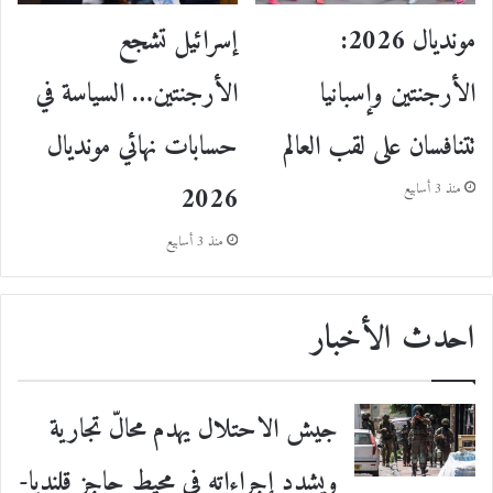
مونديال 2026:
إسرائيل تشجع
الأرجنتين وإسبانيا
الأرجنتين… السياسة في
تتنافسان على لقب العالم
حسابات نهائي مونديال
2026
منذ 3 أسابيع
منذ 3 أسابيع
احدث الأخبار
جيش الاحتلال يهدم محالّ تجارية
ويشدد إجراءاته في محيط حاجز قلنديا-