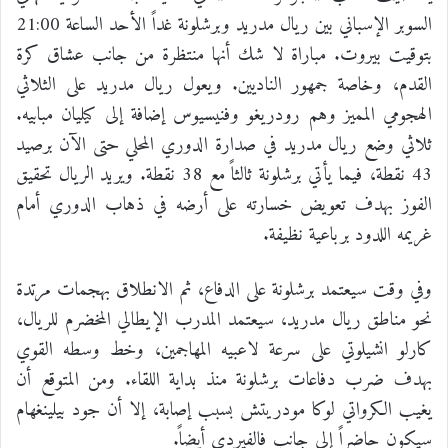
السوبر الإسباني بين ريال مدريد وبرشلونة غداً الأحد الساعة 21:00
بتوقيت بيروت. مباراة لا شك أنها منتظرة من جانب عشاق كرة
القدم، وخاصة جمهور الناديين. ويعول ريال مدريد على الثلاثي
الهجومي المميز وهم رودريغو وفنيسيوس إضافة إلى كيليان مبابيه.
ثلاثي وضع ريال مدريد في صدارة الدوري المحلي حتى الآن برصيد
43 نقطة، فيما يأتي برشلونة ثالثاً مع 38 نقطة. ويريد الريال تحقيق
الفوز بهدف تعويض خسارته على أرضه في ذهاب الدوري أمام
غريمه اللدود برباعية نظيفة.
وفي وقت سيعتمد برشلونة على الدفاع، ثم الانطلاق بهجمات مرتدة
نحو مناطق ريال مدريد، سيعتمد المدرب الإيطالي المخضرم للريال،
كارلو انشيلوتي على سرعة لاعبيه المهاجمين، وخط وسطه القوي
بهدف ضرب دفاعات برشلونة منذ بداية اللقاء. ومن المتوقع أن
يغيب الكرواتي لوكا مودريتش بسبب إصابة، إلا أن جود بيلينغهام
سيكون حاضراً إلى جانب فالفيردي أيضاً.