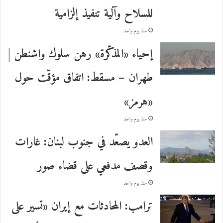
للسلاح وآلية تنفيذ إلزامية
منذ يوم واحد
إحياء «المذكّرة» رهن سلوك واشنطن |
طهران – مسقط: اتفاق مؤقّت حول
«هرمز»
منذ يوم واحد
العدو يصعّد في جنوب لبنان: غارات
وقصف مدفعي على قضاء صور
منذ يوم واحد
ترامب: المحادثات مع إيران «تسير على