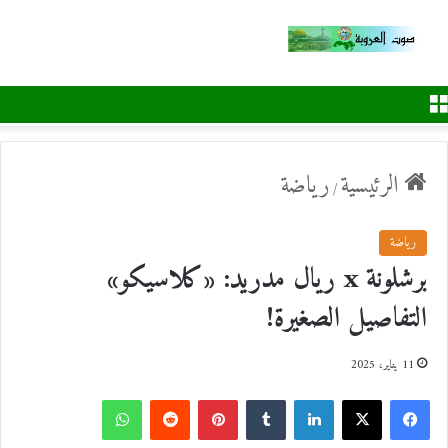
القائمة
الرئيسية
رياضة
/
رياضة
برشلونة x ريال مدريد: «كلاسيكو»
التفاصيل الصغيرة!
11 يناير، 2025
ف
ل
ب
و