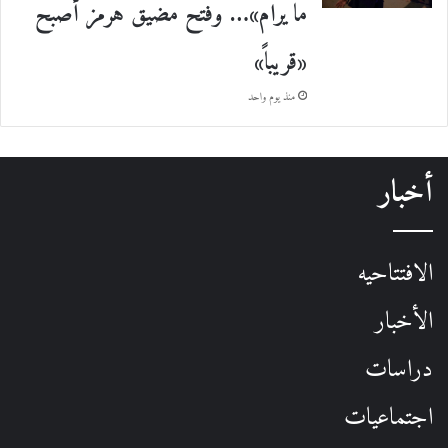
ما يرام»… وفتح مضيق هرمز أصبح
«قريباً»
منذ يوم واحد
أخبار
الافتتاحيه
الأخبار
دراسات
اجتماعيات