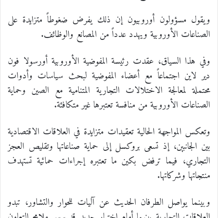
ويقول مسؤولون أوروبيون إن ذلك يفرض ضغوطاً متزايدة على
الصناعات الأوروبية ويهدد عدداً من المصانع والوظائف.
وفي هذا السياق، عقدت رئيسة المفوضية الأوروبية أورسولا فون
دير لاين اجتماعاً مع أعضاء المفوضية لبحث سياسات وأدوات
محتملة لمعالجة الاختلالات التجارية المتنامية مع الصين وحماية
الصناعات الأوروبية من منافسة تعتبرها غير متكافئة.
وتعكس المواجهة الحالية تعقيدات متزايدة في العلاقات الاقتصادية
بين الجانبين، إذ تسعى بروكسل إلى حماية صناعاتها وتقليص العجز
التجاري، فيما ترفض بكين ما تعتبره إجراءات حمائية تستهدف
منتجاتها وشركاتها.
وبينما يواصل الطرفان الحديث عن آليات للحوار والتشاور، تبدو
العلاقات التجارية بينهما أمام اختبار جديد قد يرسم ملامح التعاون