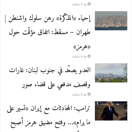
منذ 5 ساعات
إحياء «المذكّرة» رهن سلوك واشنطن |
طهران – مسقط: اتفاق مؤقّت حول
«هرمز»
منذ 6 ساعات
العدو يصعّد في جنوب لبنان: غارات
وقصف مدفعي على قضاء صور
منذ 6 ساعات
ترامب: المحادثات مع إيران «تسير على
ما يرام»… وفتح مضيق هرمز أصبح