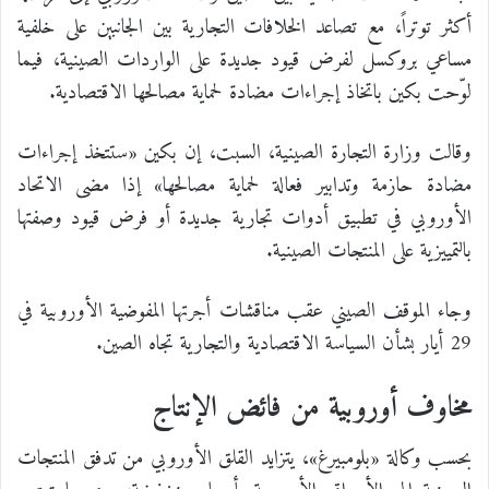
أكثر توتراً، مع تصاعد الخلافات التجارية بين الجانبين على خلفية
مساعي بروكسل لفرض قيود جديدة على الواردات الصينية، فيما
لوّحت بكين باتخاذ إجراءات مضادة لحماية مصالحها الاقتصادية.
وقالت وزارة التجارة الصينية، السبت، إن بكين «ستتخذ إجراءات
مضادة حازمة وتدابير فعالة لحماية مصالحها» إذا مضى الاتحاد
الأوروبي في تطبيق أدوات تجارية جديدة أو فرض قيود وصفتها
بالتمييزية على المنتجات الصينية.
وجاء الموقف الصيني عقب مناقشات أجرتها المفوضية الأوروبية في
29 أيار بشأن السياسة الاقتصادية والتجارية تجاه الصين.
مخاوف أوروبية من فائض الإنتاج
بحسب وكالة «بلومبيرغ»، يتزايد القلق الأوروبي من تدفق المنتجات