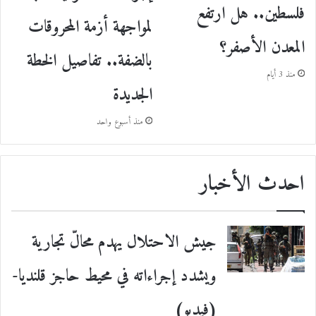
فلسطين.. هل ارتفع
لمواجهة أزمة المحروقات
المعدن الأصفر؟
بالضفة.. تفاصيل الخطة
منذ 3 أيام
الجديدة
منذ أسبوع واحد
احدث الأخبار
جيش الاحتلال يهدم محالّ تجارية
ويشدد إجراءاته في محيط حاجز قلنديا-
(فيديو)