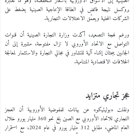
الصينية إلى الأسواق الأوروبية بأسعار منخفضة، وهو ما تعتبره
بروكسل نتيجة فائض في الطاقة الإنتاجية الصينية يضغط على
الشركات المحلية ويعمّق الاختلالات التجارية.
ورغم لهجة التصعيد، أكدت وزارة التجارة الصينية أن قنوات
التواصل مع الاتحاد الأوروبي لا تزال مفتوحة، مشيرة إلى أن
الجانبين يبحثان إنشاء آلية للتشاور في مجالي التجارة والاستثمار لمعالجة
الخلافات الاقتصادية المتنامية.
عجز تجاري متزايد
ونقلت «بوليتيكو» عن بيانات للمفوضية الأوروبية أن العجز
التجاري للاتحاد الأوروبي مع الصين بلغ نحو 360 مليار يورو خلال
العام الماضي، مقابل 312 مليار يورو في عام 2024، مع استمرار