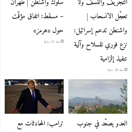
سلوك واشنطن | طهران
التجريف والنسف ولا
– مسقط: اتفاق مؤقّت
تعجّل الانسحاب |
حول «هرمز»
واشنطن تدعم إسرائيل:
نزع فوري للسلاح وآلية
منذ 21 ساعة
تنفيذ إلزامية
منذ 20 ساعة
ترامب: المحادثات مع
العدو يصعّد في جنوب