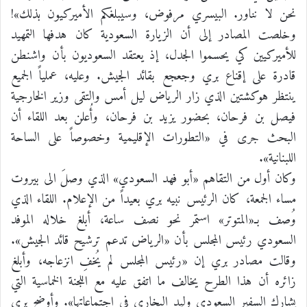
نحن لا نناور. البيسري مرفوض، وسيبلغكم الأميركيون بذلك»!
وخلصت المصادر إلى أن الزيارة السعودية كان هدفها التمهيد
للأميركيين كي يحسموا الجدل، إذ يعتقد السعوديون بأن واشنطن
قادرة على إقناع بري وجعجع بقائد الجيش. وعليه، عملياً الجميع
ينتظر هوكشتين الذي زار الرياض ليل أمس والتقى وزير الخارجية
فيصل بن فرحان، بحضور يزيد بن فرحان، وأُعلن بعد اللقاء أن
البحث جرى في «التطورات الإقليمية وخصوصاً على الساحة
اللبنانية».
وكان أول من التقاهم «أبو فهد السعودي» الذي وصلَ الى بيروت
مساء الجمعة، كان الرئيس نبيه بري بعيداً من الإعلام. اللقاء الذي
وُصف بـ«المتوتر» استمر نحو نصف ساعة، أبلغ خلاله الموفد
السعودي رئيس المجلس بأن «الرياض تدعم ترشيح قائد الجيش».
وقالت مصادر بري إن «رئيس المجلس لم يُخفِ انزعاجه، وأبلغ
زائره أن هذا الطرح يخالف ما اتفق عليه مع اللجنة الخماسية التي
يشارك السفير السعودي وليد البخاري في اجتماعاتها». وأوضح بري