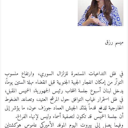
ميسم رزق
في ظل التداعيات المستمرة للزلزال السوري، وارتفاع منسوب
التوتّر من إمكان انفجار الجبهة الجنوبية قبل انقضاء مهلة الستين يوماً،
يدخل لبنان أسبوع جلسة انتخاب رئيس الجمهورية، الخميس المقبل،
في ظل استمرار غياب التوافق حول المرشح العتيد، وتصاعد الضغوط
الخارجية للدفع قدماً بقائد الجيش العماد جوزف عون، ما يؤشر إلى
أن جلسة الخميس قد تكون لتصفية أسماء وليس لإنهاء الفراغ.
وفيما يصل إلى بيروت اليوم الموفد الأميركي عاموس هوكشتاين