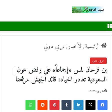
القائمة
الرئيسية
الأخبار
عربي دولي
/
/
عربي دولي
بن فرحان لمس «إجماعاً» على رفض عون |
السعودية تغادر الحياد: قائد الجيش مرشحنا
6 يناير، 2025
ف
ل
ب
و