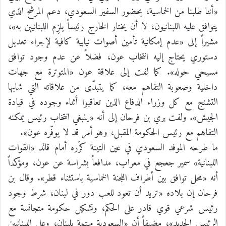
«أننا طلبنا من الخماسية، بحضور السفير السعودي، دعم المرشح الذي
يتوافق عليه اللبنانيون، لا أن يختار الخارج رئيساً يلزِم اللبنانيين به»،
مشيراً إلى «عدم إمكانية تأمين أصوات نيابية كافية لإجراء تعديل
دستوري يحتاج إليه انتخاب عون، فضلاً عن عدم وجود توافق
مسيحي حوله». كما لفت إلى علاقة عون «المتوترة مع جهات
داخلية وصعوبة التفاهم معه، كما يتبدّى من علاقاته التي شابها
التشنج مع كل وزراء الدفاع الذين تعاقبوا أثناء وجوده في قيادة
الجيش». ولفت بري بن فرحان إلى أنه «ينبغي انتخاب رئيس يمكنه
التفاهم مع رئيس الحكومة المقبل، وهو أمر قد لا يوفّره عون».
ما طرحه الموفد السعودي في عين التينة كرّره أمام قائد «القوات
اللبنانية» سمير جعجع في معراب، مدافعاً بشراسة عن عون، ومؤكداً
أنه «محل توافق بين أطراف اللجنة الخماسية باستثناء قطر». وقال بن
فرحان إن بلاده «تريد أن تعود للعب دور في لبنان، شرط وجود
رئيس شرعي قوي قادر على الحكم، وتشكيل حكومة متجانسة مع
الرئيس الجديد»، مضيفاً أن «السعودية مهتمة بلبنان، وعلى اللبنانيين