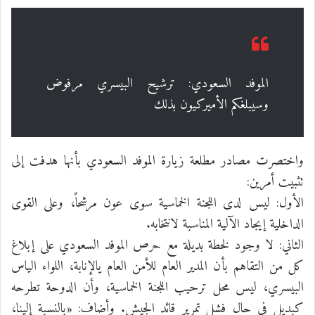
الموفد السعودي: ترشيح البيسري مرفوض
وسيبلغكم الأميركيون بذلك
واختصرت مصادر مطلعة زيارة الموفد السعودي بأنها هدفت إلى
تثبيت أمرين:
الأول: ليس لدى اللجنة الخماسية سوى عون مرشحاً، وعلى القوى
الداخلية إيجاد الآلية المناسبة لانتخابه.
الثاني: لا وجود لخطة بديلة مع حرص الموفد السعودي على إبلاغ
كل من التقاهم بأن المدير العام للأمن العام يالإنابة، اللواء الياس
البيسري، ليس محل ترحيب اللجنة الخماسية، وأن الدوحة تطرحه
كبديل في حال فشل تمرير قائد الجيش. وأضاف: «بالنسبة إلينا،