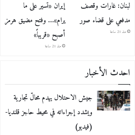
إيران «تسير على ما
لبنان: غارات وقصف
يرام»… وفتح مضيق هرمز
مدفعي على قضاء صور
أصبح «قريباً»
منذ 21 ساعة
منذ 21 ساعة
احدث الأخبار
جيش الاحتلال يهدم محالّ تجارية
ويشدد إجراءاته في محيط حاجز قلنديا-
(فيديو)