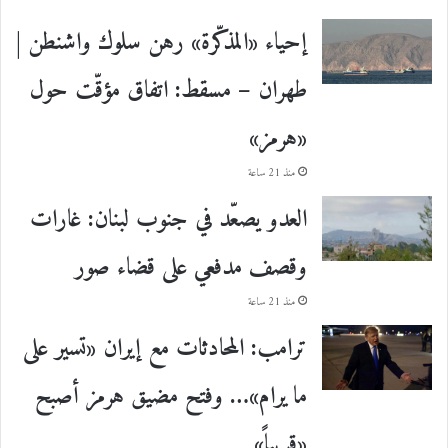
إحياء «المذكّرة» رهن سلوك واشنطن |
طهران – مسقط: اتفاق مؤقّت حول
«هرمز»
منذ 21 ساعة
العدو يصعّد في جنوب لبنان: غارات
وقصف مدفعي على قضاء صور
منذ 21 ساعة
ترامب: المحادثات مع إيران «تسير على
ما يرام»… وفتح مضيق هرمز أصبح
«قريباً»