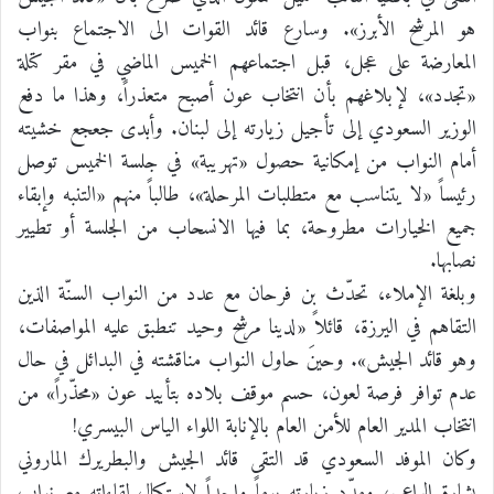
هو المرشح الأبرز». وسارع قائد القوات الى الاجتماع بنواب
المعارضة على عجل، قبل اجتماعهم الخميس الماضي في مقر كتلة
«تجدد»، لإبلاغهم بأن انتخاب عون أصبح متعذراً، وهذا ما دفع
الوزير السعودي إلى تأجيل زيارته إلى لبنان. وأبدى جعجع خشيته
أمام النواب من إمكانية حصول «تهريبة» في جلسة الخميس توصل
رئيساً «لا يتناسب مع متطلبات المرحلة»، طالباً منهم «التنبه وإبقاء
جميع الخيارات مطروحة، بما فيها الانسحاب من الجلسة أو تطيير
نصابها.
وبلغة الإملاء، تحدّث بن فرحان مع عدد من النواب السنّة الذين
التقاهم في اليرزة، قائلاً «لدينا مرشح وحيد تنطبق عليه المواصفات،
وهو قائد الجيش». وحينَ حاول النواب مناقشته في البدائل في حال
عدم توافر فرصة لعون، حسم موقف بلاده بتأييد عون «محذّراً» من
انتخاب المدير العام للأمن العام بالإنابة اللواء الياس البيسري!
وكان الموفد السعودي قد التقى قائد الجيش والبطريرك الماروني
بشارة الراعي، ومدّد زيارته يوماً واحداً لاستكمال لقاءاته مع نواب