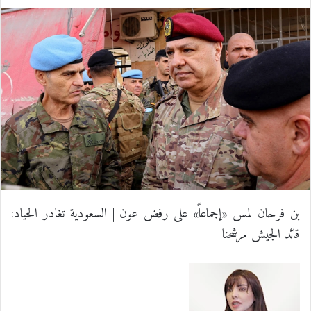
ي
X
ي
T
ي
R
ا
س
ن
u
ن
e
ت
ب
ك
m
ت
d
س
و
د
b
ي
d
ا
ك
إ
l
ر
i
ب
ن
r
ي
t
س
بن فرحان لمس «إجماعاً» على رفض عون | السعودية تغادر الحياد:
قائد الجيش مرشحنا
ت