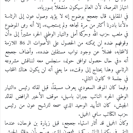
انتهاز الفرصة، لأن العالم سيكون منشغلاً بسوريا».
في المقابل، قال جعجع بوضوح إنه لا يؤيد وصول عون إلى الرئاسة
«لأننا بادرنا أكثر من مرة تجاهه ولم يستجب». إلا أنه رمى الموضوع
في ملعب حزب الله وحركة أمل والتيار الوطني الحر، مشيراً إلى «أن
وقوفهم ضده لن يمكنه من الحصول على الأصوات الـ 86 اللازمة
لانتخابه، فضلاً عن وجود نواب مستقلين ضده». وأضاف جعجع
أنه «في حال حصول توافق حوله، سنجلس معه لنناقش مشروعه
الرئاسي وهذا يحتاج إلى وقت»، ما يعني أنه لن يكون هناك انتخاب
في جلسة 9 كانون الثاني.
وفيما كان الموفد السعودي يعرف مسبقاً، قبل لقائه رئيس «التيار
الوطني الحر» النائب جبران باسيل، موقف الأخير الرافض لقائد
الجيش، كان التأييد الوحيد الذي سمعه لترشيح عون من رئيس
حزب الكتائب سامي الجميل.
وكانَ الجميل قد أثار استياء جعجع، قبل زيارة بن فرحان، عندما
التقى في بكفيا النائب كميل شمعون الذي صرّح بأن «قائد الجيش