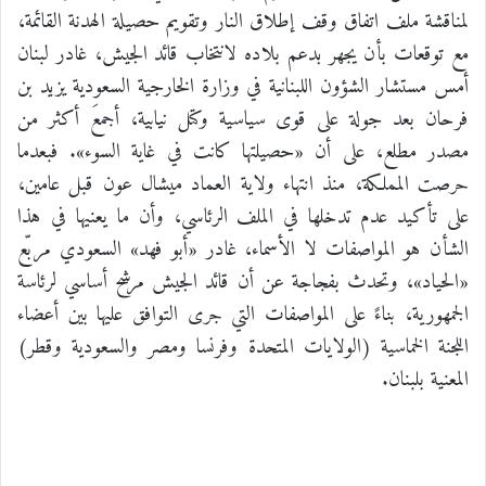
لمناقشة ملف اتفاق وقف إطلاق النار وتقويم حصيلة الهدنة القائمة،
مع توقعات بأن يجهر بدعم بلاده لانتخاب قائد الجيش، غادر لبنان
أمس مستشار الشؤون اللبنانية في وزارة الخارجية السعودية يزيد بن
فرحان بعد جولة على قوى سياسية وكتل نيابية، أجمعَ أكثر من
مصدر مطلع، على أن «حصيلتها كانت في غاية السوء». فبعدما
حرصت المملكة، منذ انتهاء ولاية العماد ميشال عون قبل عامين،
على تأكيد عدم تدخلها في الملف الرئاسي، وأن ما يعنيها في هذا
الشأن هو المواصفات لا الأسماء، غادر «أبو فهد» السعودي مربّع
«الحياد»، وتحدث بفجاجة عن أن قائد الجيش مرشح أساسي لرئاسة
الجمهورية، بناءً على المواصفات التي جرى التوافق عليها بين أعضاء
اللجنة الخماسية (الولايات المتحدة وفرنسا ومصر والسعودية وقطر)
المعنية بلبنان.