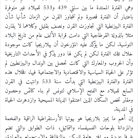
وهي الفترة الممتدة ما بين سنتي 439 و533 للميلاد غير متوفرة
باعتبار أن الفترة قصيرة ولم تتجاوز القرن من الزمان شأنها شأن
الفترة البيزنطية التي تجاوزت القرن ونصف بقليل وكلاهما لا يقارن
مثلا بالدولة القرطاجية التي دامت قرابة الألف عام من تاريخ البلاد
التونسية. لكن ما يؤكد عليه المؤرخون أن بيلاريجيا كانت موجودة
خلال تلك الفترة لكن لم يكن لها دور يذكر في الأحداث التاريخية
وأن الحروب والمعارك التي كانت تحصل بين الوندال والبيزنطيين لم
تؤثر على الحياة السياسية والاقتصادية والاجتماعية فيها، فخلال هذه
الفترة والفترة البيزنطية التي بدأت سنة 533 وانتهت في القرن
السابع للميلاد مع الفتح الإسلامي لتونس تم بناء كنائس وحصون
ومقابر تخص السكان الذين اعتنقوا الديانة المسيحية وازدهرت الحياة
في المدينة.
إن أهم ما يميز بلاريجيا هو بيوتها الأرستقراطية الراقية والفخمة
والمزدانة بلوحات الفسيفساء والتماثيل، ذات الطوابق والتي تضم
غرفا عديدة ومرافق هامة للسكن والنظافة والإستحمام والعبادة،