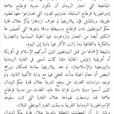
المقاطعة التي اختار الرومان أن تكون مدينة قرطاج عاصمة
إمبراطورية قرطاج السابقة، عدوتهم اللدود التي تصارعوا معها لعقود
طويلة. وبالمقابل فإن بيلاريجيا لم تعرف ازدهارا يذكر خلال فترة
حكم البيزنطيين لمدن قرطاج وسبيطلة ودقة وغيرها التي أضيف لها
الكثير أيضا من المعمار وازدهرت فيها الحياة السياسية والتجارية
والفكرية والثقافية وما زالت الآثار فيها بادية إلى اليوم.
ونتيجة لإهمالها من قبل البيزنطيين الذين أدركهم الإسلام في أفريكا
أو أفريقية (تونس الحالية مثلما كانت تسمى في الفترة الرومانية
والبيزنطية والإسلامية)، لم تعد بيلاريجيا جاذبة للسكان ويرجح
البعض أن معالم الحياة بدأت تختفي فيها مع بداية الألفية الثانية. ولم
توجد دراسات تتحدث عن وضع المدينة خلال فترة حكم الوندال
الذين أسسوا دولة دامت قرابة مئة عام، اتخذت من مدينة قرطاج
عاصمة لها، وبسطت نفوذها خلال الفترة التي تلت سقوط
الإمبراطورية الرومانية الغربية وسبقت الغزو البيزنطي للبلاد.
ويشار إلى أن المعطيات المتعلقة بالمدينة خلال فترة حكم الوندال