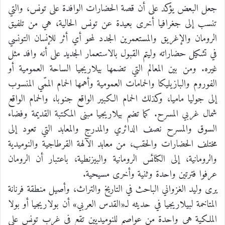
جعل البعض يؤكد على أن قصة الحضارات الوافدة على تونس، والتي
تنسب إلى جغرافيا أخرى بعيدة عن تونس الحالية، هي من تلفيق
الرومان والإغريق والمستعمرين الجدد لمحو أي أثر للإنسان التونسي
في تشكيل حضاراته وليتم القبول بالاستعمار الجديد على أنه وافد مثل
غيره. ومن بين المعالم التي تضمها بيلاريجيا الساحة العمومية أو
الفوروم والبازيليكا والحمامات العمومية وأهمها الحمام الممّي المنسوب
إلى جوليا ماميا، وكذلك الحمام الكبير الواقع جنوبا، والحمام الواقع
شمال غربي المسرح. كما تضم بيلاريجيا مبنى المكتبة القديمة وفضاء
السوق والمسرح نصف الدائري والمدرج والمعابد التي تعود إلى
مختلف الحضارات والحقب، من معابد الآلهة القرطاجية والنوميدية
والرومانية، إلى الكنائس الرومانية والبيزنطية، باعتبار أن الرومان
عرفوا فترتين واحدة وثنية وأخرى مسيحية.
يرى وليد الغزواني الباحث في التاريخ والتراث، وأصيل منطقة فرنانة
المتاخمة لبيلاريجيا في حديثه لـ«القدس العربي» أن بولاريجيا أو بولا
الملكية هي واحدة من عواصم للنوميديين تقع في غرب تونس على