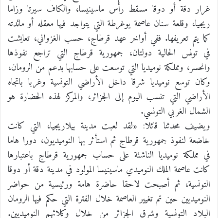
غرار دقة أو دوقا مسقط رأس ماسينيسا، والكاف سيرتا وزاما
ريجيا، وقلعة سنان عاصمة يوغرطة التي يتواجد فيها معقله أو مائدته
كما يتم تعريفها. ففي أواخر عهد قرطاج، حسب الغزواني، تعايشت
في تونس الحالية دولتان، جمهورية قرطاج التي تراجع نفوذها
وانحسر، ومملكة نوميديا التي توسعت على حسابها بدعم من الرومان،
وكان توسع نوميديا شرقا داخل الأراضي التونسية وغربا باتجاه
الأراضي التي تنسب اليوم إلى الجزائر، والمركز لهذه الحضارة هو
الشمال الغربي التونسي.
ويضيف محدثنا قائلا: «لقد لعبت مدينة بيلاريجيا، التي كانت
خاضعة لنفوذ جمهورية قرطاج ثم استأثر بها النوميديون، دورا هاما
في مملكة نوميديا الناشئة على حساب جمهورية قرطاج باعتبارها
كانت عاصمة الملك النوميدي ماسينيسا المولود في مدينة دقة أو دوقا
التونسية، ثم أصبحت لاحقا حاضرة هامة ورئيسية من حواضر
النوميديين حين تم تغيير العاصمة خلال الفترة التي حكم فيها الرومان
البلاد التونسية وشرق الجزائر من خلال وكلائهم النوميديين.