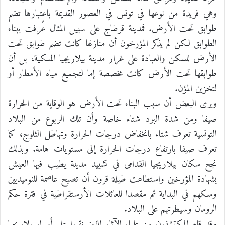
وهي فريدة من نوعها في تونس في العصور القديمة باعتبارها تضم
طوابق تحت الأرض. فمدينة قرطاج على سبيل المثال عُرفت ببناء
الطوابق لكن لم يذكر المؤرخون أن منازلها كانت تضم طوابق تحت
الأرض للسكن والعبادة على غرار مدينة بيلاريجيا الملكية، بل أن
طوابقها تحت الأرض كانت مخصصة إما لتجميع مياه الأمطار أو
لتخزين المؤن.
ويرى البعض أن سبب البناء تحت الأرض هو الوقاية من الحرارة
صيفا ومن شدة البرد شتاء خاصة وأن تلك الربوع من البلاد
التونسية تعرف شتاء بانخفاض درجات الحرارة وتهاطل الثلوج، كما
تعرف صيفا بارتفاع درجات الحرارة إلى مستويات هامة. وبذلك
نجح سكان بيلاريجيا القدامى في تشييد مدينة يطيب فيها العيش
بشهادة المؤرخين واستطاعت طيلة قرون أن تصبح عاصمة للنوميديين
وملكهم في البداية ثم مقصدا للعائلات الأرستقراطية في فترة حكم
الرومان وسيطرتهم على البلاد.
وقد قام المكتشفون من علماء الآثار الذين نقبوا على أسرار بلاريجيا