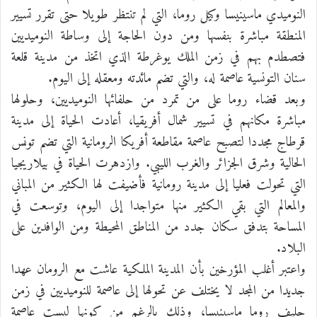
النوميدي ماسينيسا وكيل روما، التي لم تنتظر طويلا حتى تقرر تسيير
المنطقة مباشرة بنفسها ومن دون الحاجة إلى وساطة النوميديين
فتصطدم بهم في زمن الملك يوغرطة الذي اتخذ من مدينة قلعة
سنان التونسية عاصمة له، والتي تضم مائدته ومعقله إلى اليوم.
وبعد قضاء روما على من تمرد من حلفائها النوميديين، وحلولها
مباشرة مكانهم في تسيير شمال أفريقيا، أعادت الحياة إلى مدينة
قرطاج مجددا لتصبح عاصمة مقاطعة أفريكا الرومانية التي تضم تونس
الحالية وشرق الجزائر والغرب الليبي. وازدهرت الحياة في بيلاريجيا
التي تحولت فعليا إلى مدينة رومانية فأضيفت لها الكثير من المباني
والمعالم التي بقي الكثير منها متواجدا إلى اليوم، وتوسعت في
المساحة بتدفق سكان جدد من المناطق المحيطة ومن الوافدين على
البلاد.
واعتبر أغلب المؤرخين بأن المدينة الملكية عاشت مع الرومان عهدا
جديدا من المجد لا يختلف عن تحولها إلى عاصمة للنوميديين في زمن
حليف روما ماسينيسا، وذلك بالرغم من كونها ليست عاصمة