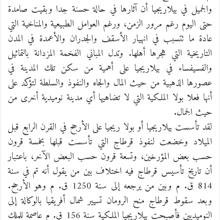
والجميل في بيلاريجيا أن آثارها في حالة حسنة جدا وبقيت صامدة
حتى اليوم رغم مرور الزمن، ورغم العوامل الطبيعية والمناخية التي
عادة ما تتسبب في انهيار الأسقف والجدران والأعمدة في المدن
التاريخية التي هجرها أهلها. وتدل المباني الفخمة المزدانة بالتماثيل
والفسيفساء في بيلاريجيا على أهمية من سكن تلك المدينة في
عصورها الذهبية من حيث المال والجاه والنفوذ والسلطة لتؤكد على
أنها فعلا بولا الملكية التي لا تضاهيها أي مدينة نوميدية أخرى من
حيث الجمال.
لقد تأسست بيلاريجيا أو بولا ريجيا على الأرجح في القرن الرابع قبل
الميلاد وخضعت لنفوذ قرطاج التي تأسست قبلها بخمسة قرون
حسب بعض المؤرخين، وتسعة قرون حسب البعض الآخر، باعتبار
أن تاريخ تأسيس قرطاج فيه اختلاف بين من يقول أنه تم في سنة
814 ق. م وبين من يرجعه إلى سنة 1250 ق. م وهو الأرجح.
وبعد سقوط قرطاج منح الرومان تسيير شمال أفريقيا بالوكالة إلى
النوميديين فأصبحت بيلاريجيا الملكية سنة 156 ق. م عاصمة للملك