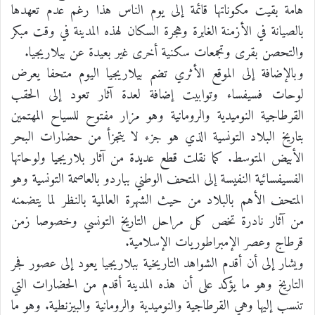
هامة بقيت مكوناتها قائمة إلى يوم الناس هذا رغم عدم تعهدها
بالصيانة في الأزمنة الغابرة وهجرة السكان لهذه المدينة في وقت مبكر
والتحصن بقرى وتجمعات سكنية أخرى غير بعيدة عن بيلاريجيا.
وبالإضافة إلى الموقع الأثري تضم بيلاريجيا اليوم متحفا يعرض
لوحات فسيفساء وتوابيت إضافة لعدة آثار تعود إلى الحقب
القرطاجية النوميدية والرومانية وهو مزار مفتوح للسياح المهتمين
بتاريخ البلاد التونسية الذي هو جزء لا يتجزأ من حضارات البحر
الأبيض المتوسط. كما نقلت قطع عديدة من آثار بلاريجيا ولوحاتها
الفسيفسائية النفيسة إلى المتحف الوطني بباردو بالعاصمة التونسية وهو
المتحف الأهم بالبلاد من حيث الشهرة العالمية بالنظر لما يتضمنه
من آثار نادرة تخص كل مراحل التاريخ التونسي وخصوصا زمن
قرطاج وعصر الإمبراطوريات الإسلامية.
ويشار إلى أن أقدم الشواهد التاريخية ببلاريجيا يعود إلى عصور فجر
التاريخ وهو ما يؤكد على أن هذه المدينة أقدم من الحضارات التي
تنسب إليها وهي القرطاجية والنوميدية والرومانية والبيزنطية. وهو ما