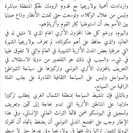
وازدادت أهمية بولاريجيا مع قدوم الرومان لحكم المنطقة مباشرة
وليس من خلال الوكلاء، وتوسعت حتى لفتت الأنظار وذاع صيتها
بين الأمم بعد أن استوطنها كبار القوم وأثرياؤهم.
واليوم، ورغم كل هذا المخزون الأثري الهام الذي لا مثيل له في
العالم، والذي حافظ على أهم مكوناته، لم تعرف بولاريجيا الشهرة
التي عرفتها بعض المدن الأثرية الشهيرة في العالم والتي لا تتفوق عليها
في شيء. والسبب في ذلك هو التقصير من دولة الاستقلال في
التعريف بالمخزون الأثري التونسي وتركيزها على سياحة الشواطئ
والسواحل وليس على السياحة الثقافية القادرة على جلب الفئة
الراقية من السياح.
وبالتالي فإن تنشيط السياحة بمنطقة الشمال الغربي يتطلب تركيزا
متزايدا على المناطق الأثرية التي تبدو بحاجة إلى تثمين وتعريف
وتسجيل في اليونسكو ضمن قائمة التراث العالمي الإنساني. وفي هذا
الإطار وجب على المجتمع المدني التونسي أن يضغط باتجاه أن تتحرك
الدولة لتثمين تراثها وتاريخها في بولاريجيا وفي غيرها حتى لا يسطو