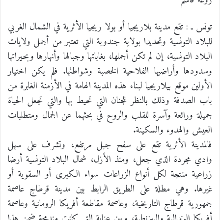
روعة قاسم
تونس ـ : تقع مدينة بلاريجيا أو بولا ريجيا الأثرية في الشمال الغربي
للبلاد التونسية وتحديدا بولاية جندوبة التي تعتبر من أجمل ولايات
البلاد التونسية، إن لم تكن أجملها، بغاباتها وجبالها وأنهارها وبحيراتها
وسدودها وأراضيها الفلاحية الخصبة وشواطئها. فلم يكن اختيار
الأولين موقع بيلاريجيا لبناء هذه المدينة الهامة في الأزمنة الغابرة من
باب الصدفة وذلك بالنظر للجنان التي تحيط بها والتي تجعل الحياة
جميلة ورائعة وآسرة للقلب والروح في بحثهما عن الجمال ومتطلبات
العيش والهدوء والسكينة.
فالمدينة الأثرية تقع على سفح جبل مرتفع، وتشرف على سهل
وادي مجردة الذي جعل، ومنذ الأزل، شمال البلاد التونسية أرضا
زراعية منتجة لكل أنواع الزراعات سواء الكبرى أو السقوية أو
غيرها. وهي مطلة على الطريق الرابط بين مدينة قرطاج عاصمة
جمهورية قرطاج التاريخية، وعاصمة مقاطعة أفريكا الرومانية وعاصمة
أفريكا الوندالية والبيزنطية، وبين عنابة التي كانت مندمجة ضمن هذا