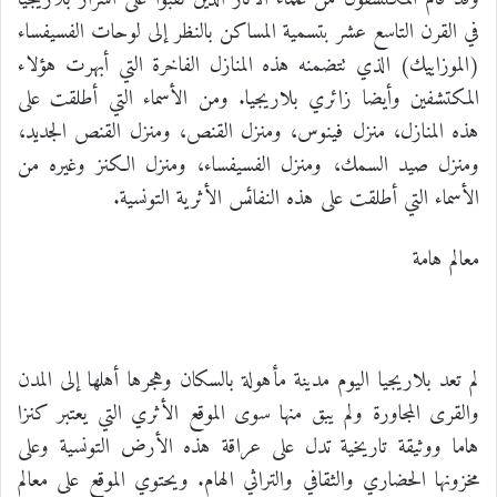
في القرن التاسع عشر بتسمية المساكن بالنظر إلى لوحات الفسيفساء
(الموزاييك) الذي تتضمنه هذه المنازل الفاخرة التي أبهرت هؤلاء
المكتشفين وأيضا زائري بلاريجيا. ومن الأسماء التي أطلقت على
هذه المنازل، منزل فينوس، ومنزل القنص، ومنزل القنص الجديد،
ومنزل صيد السمك، ومنزل الفسيفساء، ومنزل الكنز وغيره من
الأسماء التي أطلقت على هذه النفائس الأثرية التونسية.
معالم هامة
لم تعد بلاريجيا اليوم مدينة مأهولة بالسكان وهجرها أهلها إلى المدن
والقرى المجاورة ولم يبق منها سوى الموقع الأثري التي يعتبر كنزا
هاما ووثيقة تاريخية تدل على عراقة هذه الأرض التونسية وعلى
مخزونها الحضاري والثقافي والتراثي الهام. ويحتوي الموقع على معالم