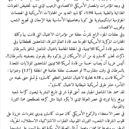
في وجه المؤامرات والحصار الأمريكي الاقتصادي الرهيب الذي شهد تخفيض المعونات
الغذائية والطبية بنسبة 90%، كما شهد العديد من المحاولات الأمريكية في الهجمات
الجرثومية اولكيمياوية على كوبا ومحاصيلها الأساسية بغية الإمعان في تجويع الشعب
وتخريب الاقتصاد.
وفي حلقات الجزء الرابع نشرتُ حلقة عن مؤامرات الاغتيال التي قامت بها وكالة
المخابرات المركزية الأمريكية المجرمة ضد قادة العالم الشرفاء المناهضين لمخططاتها وفي
مقدمتهم قادة أمريكا اللاتينية. في الحلقة الخاصة باغتيال المناضل شافيز بالسرطان
ذكرت تحذير كاسترو له من أن الأمريكان لن يتركوه وقد يقومون بتصفيته بالسرطان!!.
أليس غريبا أن يُصاب خمسة من قادة أمريكا اللاتينيين المناهضين للولايات المتحدة
بالسرطان في وقت متقارب؟! ثم خصصت حلقة خاصة هي الحلقة (137) وعنوانها :
“أمريكا قامت بـ 638 محاولة لاغتيال المناضل العظيم كاسترو، لم تسلم حتى لحيته من
التآمر، عشر طرق أمريكية شيطانية لاغتيال كاسترو”.
لقد صمد هذا المناضل الجبار ضد أعتى قوة شر في تاريخ البشرية ليصون كرامة شعبه
ويرفع راية ثورته في عصر العولمة الذي لا يكره شيئا مثل كرهه لمصطلحين هما: الثورة
والقومية.
في عصر الاستخذاء والركوع الأمريكي كان صوت كاسترو يدوي بمفردات عزيزة على
قلوب الشرفاء: الشعب، الثورة، القومية، الفقراء، الاشتراكية، الاستقلال، الحرّية،
الوطن .. وغيرها مما عملت وتعمل أرتال العولمة الأمريكية الغربية السود على تهشيمها