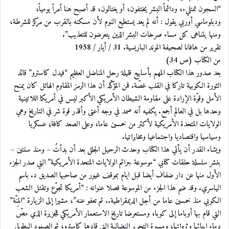
“السجون تمتليء، ودائماً البشر يختفون، أو يغتالون، قد أصبح هنا أمراً يومياً،
ت
ودبلوماسي أوربي يقول : أنه لم يعد يستطيع النوم لأن مسكنه بالقرب من مركز للشرطة،
ومنها يتناهى كل مساء صرخات البشر الذين يتعرضون للتعذيب”.
تقرير من هافانا لصحيفة الموند الباريسية. 31 / أيار / 1958
من الكتاب (ص 34)
بعد صدور هذا الكتاب المهم بأسابيع قليلة رحل المناضل العظيم “فيدل كاسترو” قائد
الثورة الكوبية تاركا في القلب غصّة. فمن المؤكّد أن هذا الرمز المقاوم الهائل كان يمنح
الأمل وقوّة الإرادة على مقاومة الشيطان الأمريكي الأكبر ليس في أمريكا اللاتينية
وحدها بل في العالم أجمع. يكفيه أنه صمد في وجه أعتى وأقذر قوة شر في التاريخ وهي
الولايات المتحدة الأمريكية لأكثر من خمسين عاما، وعلى الصعد كافة؛ عسكريا
وسياسيا واقتصاديا واجتماعيا ومخابراتيا.
ويشاء القدر أن يأتي هذا الكتاب وحدث الرحيل الجلل بعد أن بدأتُ – ومنذ سنتين –
بنشر سلسلة حلقات كتابي “موسوعة جرائم الولايات المتحدة الأمريكية” التي صدر الجزء
الأول منها عن دار ضفاف أيضا قبل ايام بموقف غيور من صاحبها الصديق د. باسم
الياسري. وقد ضم هذا الجزء من الموسوعة فصلا عنوانه : “أمريكا تجوّع وتقتل الشعب
الكوبي منذ خمسين عاما من أجل الديمقراطية.. ثم تعفو عنه”، مشيرا إلى الزيارة “المِنّة”
التي قام بها أوباما إلى كوبا، ومستعرضا تاريخ الاستعمار الأمريكي للجزيرة الذي مصّ
دماء ابنائها وثرواتها، ومسيرة التحرير النضالية التي قادها كاسترو، ثم الصمود البطولي