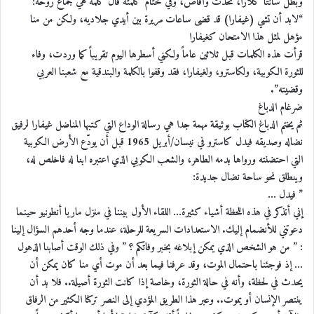
وبطل سانتا كلارا، تحدث وأفاض، وفي ختام كلمته قال كلمة هي جماع روحه:
“لابد أن تشي (غيفارا) قد قضى ساعات مريرة بين أيدي جلاديه، ولكن من منا
مؤهل لمثل هذا الامتحان كغيفارا
قرأت هذه الكلمات قبل ثلاثين عاماً ولكني أسطرها اليوم تقريباً كما وردت، وفاء
للثورة الكوبية، ولكاسترو، ولغيفارا، فقد وقفوا بالكلمة والبندقية مع شعبنا العربي
وقضيته”.
ضرغام الدباغ
ثم يختم الدباغ الكتاب بوثيقة مهمة جدا هي رسالة الوداع التي كتبها المناضل غيفارا لرفيق
نضاله وصديقه فيدل كاسترو في نيسان/أبريل 1965 قبل أن يودّع الأرض الكوبية
التي احتضنته ورواها بدمه الطاهر، والشعب الكوبي الذي اعتبره ابنا له فاخلص له،
وينطلق نحو ساحة نضال جديدة:
” فيدل …
إني أتذكر في هذه اللحظة أشياء كثيرة… اللقاء الأول بيننا في منزل ماريا أنطونيو حينما
دعوتني للأنضمام إليك. الاستعدادات السريعة للرحلة، عندما وجه أحدهم السؤال إلينا
: ” من هو الشخص الذي يمكن إبلاغه بخبر وفاتكم ؟ ” وفي ذلك الوقت أصابنا الذهول
… إذ فوجئنا باحتمال الموت، وقد عرفنا فيما بعد أن موت أي منا كان يمكن أن
يحدث في لحظة، وأنه في حالة الثورة، وخاصة إذا كانت الثورة أصيلة.. فلا بد أن
ينتصر الإنسان أو يموت.. وعبر هذا الطريق المؤدي إلى النصر تركنا الكثير من الرفاق