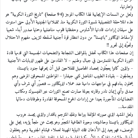
وإهارتها.
ولعل من السمات الإيجابية لهذا الكتاب الموجز (94 صفحة) “تاريخ الثورة الكوبية” هو
هذه الملاحقة التفصيلية لمسيرة الثورة الكوبية منذ تململاتها الجنينية الأولى حتى استوت
على سيقان إرادات قادتها الأشاوس وحفظتها قلوب مناضليها وحمتها صدور أبناء شعبها
لإسقاط الدكتاتور “باتيستا” من دون انتظار قوة أجنبية تسقطه لتزيف مفهوم الاحتلال
وتحوّله إلى تحرير !!
إن صفحات هذا الكتاب تحفل بالمواقف الشجاعة والتضحيات الجسيمة التي قدمها قادة
الثورة الكوبية المتمترسين في جبال وطنهم – لا القادمين على ظهور الدبابات الأجنبية
– والذين كانوا يعجّلون بحصاد المحاصيل للفلاحين قبل أن يحرقها جنود باتيستا،
ويعالجون – بقيادة الطبيب المناضل تشي جيفارا – المواطنين المسحوقين المرضى وهم
يحملون بنادقهم في مواجهات دامية ضد عملاء الديكتاتور .. فتصوّر أي شرف وأي
صدق وأي إيمان نادر وقارنه بعولمة صارت تصنع الثورات عبر الفيسبوك ومكاتب
الفضائيات المأجورة بعيدا عن إرادات الجموع المسحوقة الهادرة وطوفانات دمائها
المقدسة…
ولعل المشهد الذي صورته المؤلفة ببراعة ونقله المترجم باقتدار والذي يجسد هروب
الديكتاتور باتيستا وحاشيته، وحيرة الطاغية المتجبّر وهو يبحث عن ملجأ يؤيه، يجل على
الوصف، فهو يعيد إلى الأذهان تلك النهاية المهينة لعملاء فيتنام الجنوبية وهم يتعلقون
بأذيال طائرات الهليكوبتر الأمريكية الهاربة وبساطيل المحتل الهارب ترفسهم وتسقطهم.