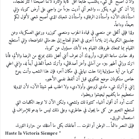
والآن أصبح كل شيء يكتسب طابعاً أقل كآبة وإثارة لأننا أصبحنا أكثر نضجاً..
إلا أن كل شيء يتكرر .. واشعر أني أديت جزءاً من واجبي على أرض كوبا، وإني
استأذنك الآن، وأستأذن الرفاق، وأستأذن شعبك الذي أصبح شعبي لأقول لكم
جميعاً، وداعاً.
ولذا فإني أتخلى عن منصبي في قيادة الحزب ومنصبي كوزير، ورتبتي العسكرية، وعن
جنسيتي الكوبية. إن بلاداً أخرى في العالم تحتاج إلى خدماتي المتواضعة، وإني أستطيع
القيام بما تمنعك ظروفك القيام به، لأنك مسؤول عن كوبا.
وقد حانت ساعة الفراق، وأريدك أن تعرف أنني أفعل ذلك بمزيج من الرضا والألم، فأنا
اترك ورائي أطهر جزء من آمالي وأعز أصدقائي، وأترك شعباً اتخذني أبناً له. وإنني اعفي
كوبا من أية مسؤولية إذا حلت نهايتي في مكان آخر، فإن هذا الشعب وأنت بنوع
خاص ستكونان موضع تفكيري قبل أن ألفظ نفسي الأخير.
إنني لم أترك شيء مادي لزوجتي وأولادي، ولا اطلب لهم شيئاً الآن، لأن الدولة
ستعطيهم ما يكفيهم ليعيشوا ويتعلموا.
كنت أود أن أقول أشياء كثيرة لك ولشعبي، ولكن الآن لا توجد الكلمات التي
تستطيع التعبير عن كل ما يجول في خاطري، وعلى ذلك ليس ما يدعو للإسراف في
استعمال الورق.
فإلى النصر دائماً … الوطن أو الموت … أعانقك بكل ما أمتلك من حرارة الثورة.
Haste la Victoria Siempre “