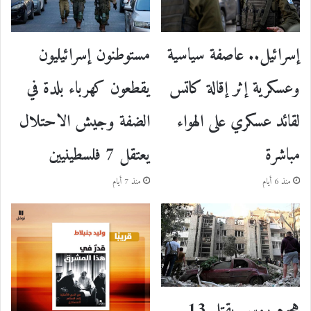
إسرائيل.. عاصفة سياسية
مستوطنون إسرائيليون
وعسكرية إثر إقالة كاتس
يقطعون كهرباء بلدة في
لقائد عسكري على الهواء
الضفة وجيش الاحتلال
مباشرة
يعتقل 7 فلسطينيين
منذ 6 أيام
منذ 7 أيام
هجوم روسي يقتل 13