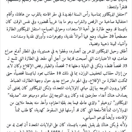
فلنقرأ ولنتعظ:
“احتفل الديكتاتور بمناسبة رأس السنة الجديدة في مقر اقامته بالقرب من هافانا، وأقام
احتفالية صاخبة من الرقص والشراب وهو ما بدا غريباً للحضور، وفي نفس الوقت كان
باتيستا قد وضع طائرة على أهبة الاستعداد، وحوالي الصباح، استقل الديكتاتور الطائرة
مصطحباً 20 حقيبة، وضع فيها أموالاً نقدية، ومجوهرات، وأوراق نقدية وسندات،
وأشياء ثمينة ذهبية وفضية.
أطلق رحيل الديكتاتور الذعر بين أنصاره، ولحقوا به في هستيريا، وفي المطار أندلع صراع
ضاعت فيه الاعتبارات التي أصبحت قديمة من أجل أي مقعد في الطائرة التي تتسع لـ
35 شخصاً فقط، ولكن في النهاية دخلها 74 شخصاً، والطيار رفض الإقلاع وكان لابد
من إنزال حقائب لتخفيف الوزن، بما في ذلك 10 حقائب تعود لباتيستا شخصياً، حتى
تمكنت الطائرة من الإقلاع. وفي الجو دار صراع جديد حول وجهة الطائرة، الضباط
كانوا يريدون التوجه بها إلى ميامي /الولايات المتحدة، ولكن الديكتاتور كان يخشى أن
يصادف هناك أعداء معارضين له، وكان يريد التوجه إلى سانتو دومينغو عند “صديقه”
الديكتاتور” تروخيلو ” والذي عامله فيما بعد بقلة احترام، وأخذ منه بضعة ملايين من
الدولارات ثمناً للأسلحة التي كان قد أرسلها قبل السقوط كهدية، كما طلب ثمناً
لإقامته، وأيضاً للدعم السياسي.
ولأنه لم يكن هناك بلد يقبل بلجوء باتيستا، كان على الولايات المتحدة أن تبحث له عن