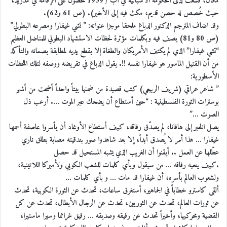
مكان، فسعت لدى الحكومة الأسبانية في آب / 1959 للحصول على الإقامة في مدريد،
حيث خُصص له حصن قديم، مكث فيه إلى الأخير). (ص 61 و62).
وقد اضاف المترجم الدكتور الدباغ ملحقا موجزا عنوانه: ” تشي غيفارا ومصرعه البطولي”
(ص 80 و81) يصف فيه وبكلمات مؤثرة لحظات الاستشهاد البطولي للمناضل العظيم
“تشي غيفارا” الذي لم يكتف الأمريكان والطغاة إلا بقطع يديه لمطابقة بصماته والتأكد
من أن القتيل الماسور هو غيفارا نفسه !!. يقول الدباغ في تقريضه ووصفه لتلك اللحظات
الأسطورية:
” شاعر عراقي (شريف الربيعي) كتب قصيدة من ضمنها بيتاً واحداً أضحت من أشهر
بوسترات الثورة الفلسطينية : “حين أستطاع أن يضحك عبر الموت …. أرعب ذل
الصوت …”
يصل الخبر إلى هافانا، لم يصدّق رفاقه، كيف أستطاع الأوغاد أن يأسروا عاصفة أسمها
غيفارا … هذا أمر لا يُصدق أبداً، إلا بعد شاهدوا صور بندقيته مصابة بطلق ناري
عطّلها عن العمل .. أيقنوا أن الغريب الذي يشبه المستحيل قد حصل
.كيف ينعيه رفاقه … من سيقول وبأي كلمات للشعب الكوبي ولأميركا اللاتينية،
ولشعوب العالم بأسره، أن غيفارا قد مات … و بأي كلمات …
ألقى كاسترو خطاباً في الجماهير، أستغرق ساعات، تحدث عن الثورة الكوبية، تحدث
عن ثورات العالم، تحدث عن الثوريين، تحدث عن الرجال الأبطال، تحدث عن كل
القضية ومحركيها، وأخيراً تحدث عن رفيقه وصديقه … رفيق غرانما وسيرا ماستيرا،