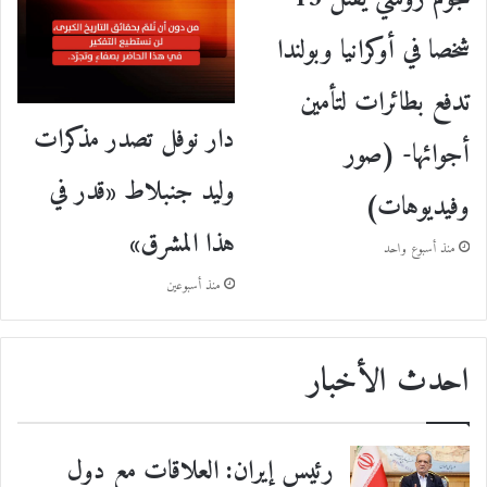
شخصا في أوكرانيا وبولندا
تدفع بطائرات لتأمين
دار نوفل تصدر مذكرات
أجوائها- (صور
وليد جنبلاط «قدر في
وفيديوهات)
هذا المشرق»
منذ أسبوع واحد
منذ أسبوعين
احدث الأخبار
رئيس إيران: العلاقات مع دول