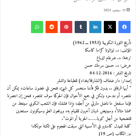
15 سبتمبر، 2024
ف
ل
ب
و
ي
X
ي
T
ي
R
ا
تأريخ الثورة الكوبية (1953 ـــ 1962)
المؤلف: د. ليزالوتا كراما كاسكا
س
ن
u
ن
e
ت
ترجمة: د. ضرغام الدباغ
عرض: د. حسين سرمك حسن
ب
ك
m
ت
d
س
تاريخ النشر : 2016-12-04
إصدار: دار ضفاف (الشارقة/بغداد) للطباعة والنشر
و
د
b
ي
d
ا
” أيها الرفاق .. بدون فكر فأننا سنخسر كل شيئ، فنحن في غضون ساعات، يمكن أن
ننتصر، أو نندحر، ولكن في جميع الأحوال فإن الحركة سوف تنتصر، فنحن إن انتصرنا
ك
إ
l
ر
i
ب
فإننا سنفعل ما ناضل مارتي من أجله، وإذا فشلنا، فإن الشعب الكوبي سيتخذ من
عملنا مثالاً، وسينهض شبان آخرون للقيام به، ويرفعون العلم وسيكونون مستعدين
ن
r
ي
t
للتضحية من أجل كوبا……. الحرية أو الموت”.
كلمة لفيدل كاسترو في الأمسية التي سبقت الهجوم على ثكنة مونكادا
س
من الكتاب (ص 19)