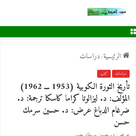
القائمة
الرئيسية
دراسات
/
دراسات
كتب
تأريخ الثورة الكوبية (1953 ـــ 1962)
المؤلف: د. ليزالوتا كراما كاسكا ترجمة: د.
ضرغام الدباغ عرض: د. حسين سرمك
حسن
عرض: د. حسين سرمك حسن