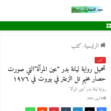
القائمة
الرئيسية
كتب
/
كتب
تحميل رواية ليانة بدر “عين المرآة”التي صورت
حصار مخيم تل الزعتر في بيروت في ١٩٧٦
رواية ليانة بدر "عين المرآة"
8 أبريل، 2024