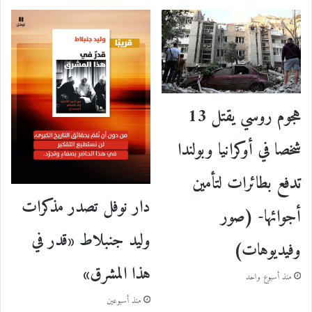
هجوم روسي يقتل 13
شخصا في أوكرانيا وبولندا
تدفع بطائرات لتأمين
دار نوفل تصدر مذكرات
أجوائها- (صور
وليد جنبلاط «قدر في
وفيديوهات)
هذا المشرق»
منذ أسبوع واحد
منذ أسبوعين