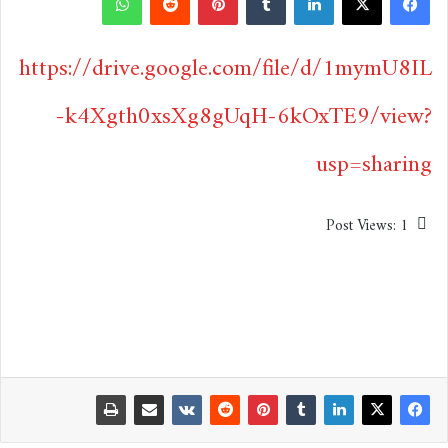
ف
ل
ب
و
ي
X
ي
T
ي
R
ا
https://drive.google.com/file/d/1mymU8IL
س
ن
u
ن
e
ت
-k4Xgth0xsXg8gUqH-6kOxTE9/view?
ب
ك
m
ت
d
س
usp=sharing
و
د
b
ي
d
ا
Post Views:
1
ك
إ
l
ر
i
ب
ن
r
ي
t
س
ت