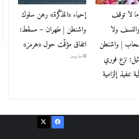
إحياء «المذكّرة» رهن سلوك
ا لا توقف
واشنطن | طهران – مسقط:
النسف ولا
اتفاق مؤقّت حول «هرمز»
نسحاب | واشنطن
يل: نزع فوري
منذ يومين
ة تنفيذ إلزامية
فيسبوك
‫X