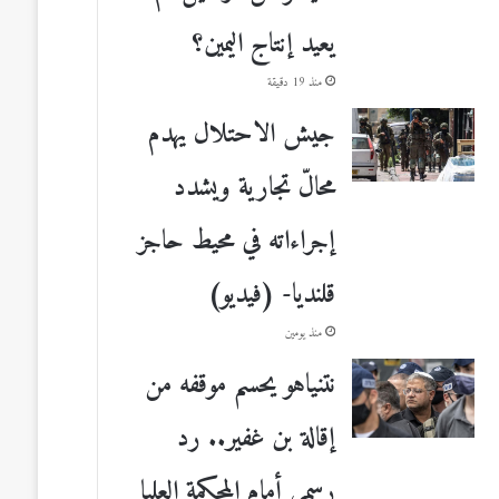
يعيد إنتاج اليمين؟
منذ 19 دقيقة
جيش الاحتلال يهدم
محالّ تجارية ويشدد
إجراءاته في محيط حاجز
قلنديا- (فيديو)
منذ يومين
نتنياهو يحسم موقفه من
إقالة بن غفير.. رد
رسمي أمام المحكمة العليا