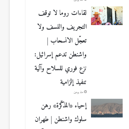
لقاءات روما لا توقف
التجريف والنسف ولا
تعجّل الانسحاب |
واشنطن تدعم إسرائيل:
نزع فوري للسلاح وآلية
تنفيذ إلزامية
منذ يومين
إحياء «المذكّرة» رهن
سلوك واشنطن | طهران