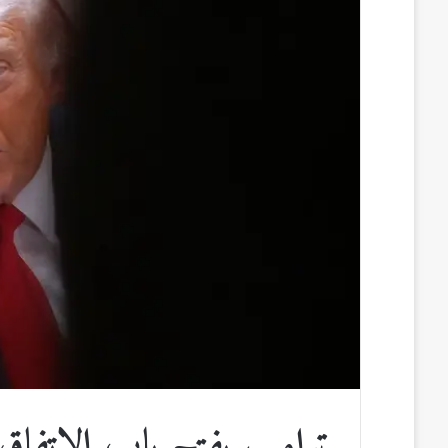
س
ن
u
ن
e
ب
ك
m
ت
d
و
د
b
ي
d
ك
إ
l
ر
i
ن
r
ي
t
س
ت
ترامب يفتح باب الاتفاق 