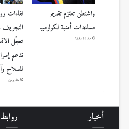
واشنطن تعتزم تقديم
لقاءات روم
مساعدات أمنية لكولومبيا
التجريف و
تعجّل الا
منذ 16 دقيقة
تدعم إسرائ
للسلاح وآلي
منذ يومين
أخبار
روابط