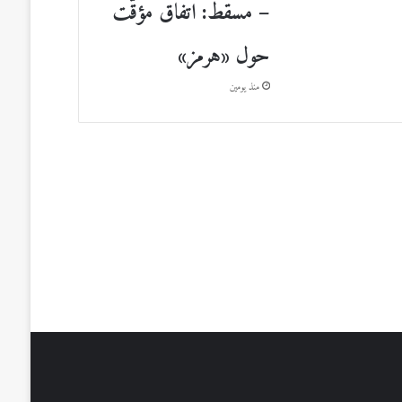
– مسقط: اتفاق مؤقّت
حول «هرمز»
منذ يومين