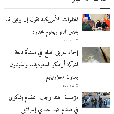
المخابرات الأمريكية تقول إن بوتين قد
يختبر الناتو بهجوم محدود
منذ 5 ساعات
إخماد حريق اندلع في منشأة تابعة
لشركة أرامكو السعودية.. والحوثيون
يعلنون مسؤوليتهم
منذ 5 ساعات
مؤسسة “هند رجب” تتقدم بشكوى
في فيتنام ضد جندي إسرائيلي