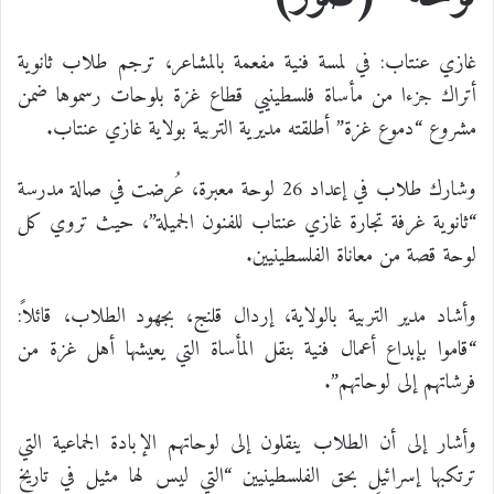
غازي عنتاب: في لمسة فنية مفعمة بالمشاعر، ترجم طلاب ثانوية
أتراك جزءا من مأساة فلسطينيي قطاع غزة بلوحات رسموها ضمن
مشروع “دموع غزة” أطلقته مديرية التربية بولاية غازي عنتاب.
وشارك طلاب في إعداد 26 لوحة معبرة، عُرضت في صالة مدرسة
“ثانوية غرفة تجارة غازي عنتاب للفنون الجميلة”، حيث تروي كل
لوحة قصة من معاناة الفلسطينيين.
وأشاد مدير التربية بالولاية، إردال قلنج، بجهود الطلاب، قائلاً:
“قاموا بإبداع أعمال فنية بنقل المأساة التي يعيشها أهل غزة من
فرشاتهم إلى لوحاتهم”.
وأشار إلى أن الطلاب ينقلون إلى لوحاتهم الإبادة الجماعية التي
ترتكبها إسرائيل بحق الفلسطينيين “التي ليس لها مثيل في تاريخ