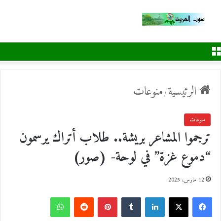
القائمة
الرئيسية
منوعات
/
منوعات
ترجموا المشاعر بريشة.. طلاب أتراك يرسمون
“دموع غزة” في لوحة- (صور)
12 مارس، 2025
ف
ل
ب
و