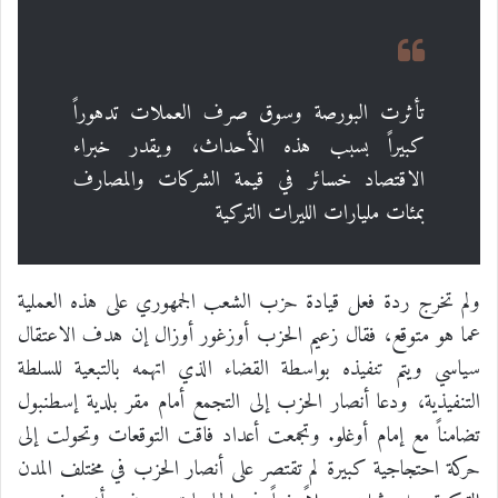
تأثرت البورصة وسوق صرف العملات تدهوراً
كبيراً بسبب هذه الأحداث، ويقدر خبراء
الاقتصاد خسائر في قيمة الشركات والمصارف
بمئات مليارات الليرات التركية
ولم تخرج ردة فعل قيادة حزب الشعب الجمهوري على هذه العملية
عما هو متوقع، فقال زعيم الحزب أوزغور أوزال إن هدف الاعتقال
سياسي ويتم تنفيذه بواسطة القضاء الذي اتهمه بالتبعية للسلطة
التنفيذية، ودعا أنصار الحزب إلى التجمع أمام مقر بلدية إسطنبول
تضامناً مع إمام أوغلو. وتجمعت أعداد فاقت التوقعات وتحولت إلى
حركة احتجاجية كبيرة لم تقتصر على أنصار الحزب في مختلف المدن