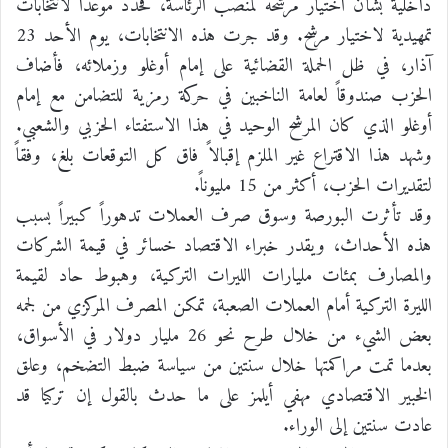
داخلية بشأن اختيار مرشحه لمنصب الرئاسة، فحدد موعداً لانتخابات
تمهيدية لاختيار مرشح. وقد جرت هذه الانتخابات، يوم الأحد 23
آذار، في ظل الحملة القضائية على إمام أوغلو وزملائه، فأضاف
الحزب صندوقاً لعامة الناخبين في حركة رمزية للتضامن مع إمام
أوغلو الذي كان المرشح الوحيد في هذا الاستفتاء الحزبي والشعبي.
وشهد هذا الاقتراع غير الملزم إقبالاً فاق كل التوقعات بلغ، وفقاً
لتقديرات الحزب، أكثر من 15 مليوناً.
وقد تأثرت البورصة وسوق صرف العملات تدهوراً كبيراً بسبب
هذه الأحداث، ويقدر خبراء الاقتصاد خسائر في قيمة الشركات
والمصارف بمئات مليارات الليرات التركية، وهبوط حاد لقيمة
الليرة التركية أمام العملات الصعبة، تمكن المصرف المركزي من لجمه
بعض الشيء من خلال طرح نحو 26 مليار دولار في الأسواق،
بعدما تمت مراكمتها خلال سنتين من سياسة ضبط التضخم، وعلق
الخبير الاقتصادي مهفي أيلمز على ما حدث بالقول إن تركيا قد
عادت سنتين إلى الوراء.