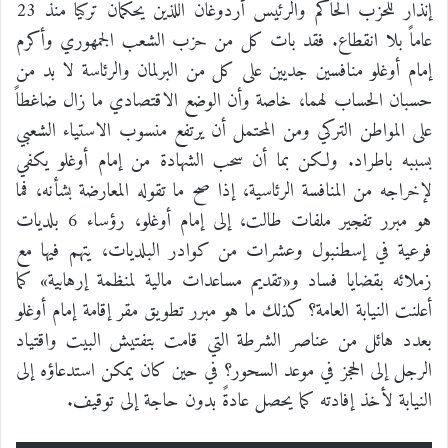
إنذار للحزب الحاكم والرئيس أردوغان اللذين يحكمان تركيا منذ 23
عاماً بلا انقطاع. فقد بات كل من حزب الشعب الجمهوري وأكرم
إمام أوغلو منافسين جديين على كل من البرلمان والرئاسة لا بد من
حسبان الحساب لهما، خاصة وأن الوضع الاقتصادي ما زال ضاغطاً
على المواطن التركي ومن المحتمل أن يرتفع منسوب الاستياء الشعبي
بسببه باطراد. ولكن بما أن سحب الشهادة من إمام أوغلو يكفي
لإخراجه من المنافسة الرئاسية، إذا صح ما تقوله المعارضة بشأنه، فما
هو مبرر تفجير ملفات طالت، إلى إمام أوغلو، رؤساء 6 بلديات
فرعية في إسطنبول وعشرات من كوادر البلديات، يتهم فيها مع
زملائه بقضايا فساد و«تقديم مساعدات مالية لمنظمة إرهابية» كما
أعلنت النيابة العامة؟ كذلك ما هو مبرر تطويق مقر إقامة إمام أوغلو
بعدد هائل من عناصر الشرطة التي قامت بتفتيش البيت واقتياد
الرجل إلى الحجز في موعد السحور؟ في حين كان يمكن استدعاؤه إلى
النيابة لأخذ إفادته كما يحصل عادةً بدون حاجة إلى توقيف.