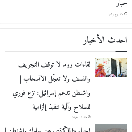
حبار
منذ يوم واحد
احدث الأخبار
لقاءات روما لا توقف التجريف
والنسف ولا تعجّل الانسحاب |
واشنطن تدعم إسرائيل: نزع فوري
للسلاح وآلية تنفيذ إلزامية
منذ 18 دقيقة
إحياء «المذكّرة» رهن سلوك واشنطن |