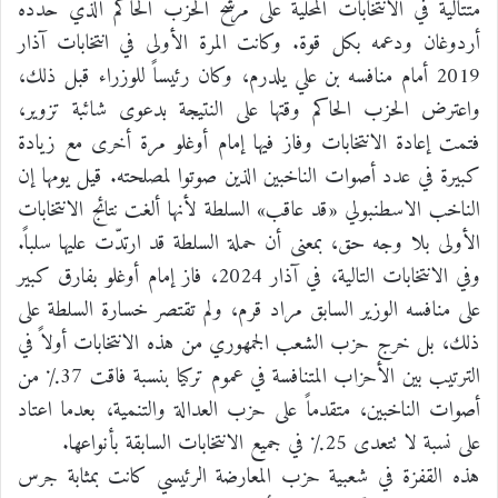
متتالية في الانتخابات المحلية على مرشح الحزب الحاكم الذي حدده
أردوغان ودعمه بكل قوة. وكانت المرة الأولى في انتخابات آذار
2019 أمام منافسه بن علي يلدرم، وكان رئيساً للوزراء قبل ذلك،
واعترض الحزب الحاكم وقتها على النتيجة بدعوى شائبة تزوير،
فتمت إعادة الانتخابات وفاز فيها إمام أوغلو مرة أخرى مع زيادة
كبيرة في عدد أصوات الناخبين الذين صوتوا لمصلحته. قيل يومها إن
الناخب الاسطنبولي «قد عاقب» السلطة لأنها ألغت نتائج الانتخابات
الأولى بلا وجه حق، بمعنى أن حملة السلطة قد ارتدّت عليها سلباً.
وفي الانتخابات التالية، في آذار 2024، فاز إمام أوغلو بفارق كبير
على منافسه الوزير السابق مراد قرم، ولم تقتصر خسارة السلطة على
ذلك، بل خرج حزب الشعب الجمهوري من هذه الانتخابات أولاً في
الترتيب بين الأحزاب المتنافسة في عموم تركيا بنسبة فاقت 37٪ من
أصوات الناخبين، متقدماً على حزب العدالة والتنمية، بعدما اعتاد
على نسبة لا تتعدى 25٪ في جميع الانتخابات السابقة بأنواعها.
هذه القفزة في شعبية حزب المعارضة الرئيسي كانت بمثابة جرس