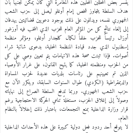
يفسر بعض المحللين المحليين هذه المغامرة التي كان يمكن تجنبها بأن
هدف السلطة يتجاوز شخص إمام أوغلو ليصل إلى حزب الشعب
الجمهوري نفسه، ويدللون على ذلك بوجود دعويين قضائيتين يهدفان
إلى إلغاء نتائج كل من المؤتمر العام للحزب الذي انتخب فيه أوزغور
أوزال رئيساً للحزب خلفاً لكمال كلجدار أوغلو، ومؤتمر منظمة
إسطنبول الذي جدد قيادة المنظمة المحلية، بدعوى شائبة شراء
أصوات. فإذا ثبتت صحة هذه الاتهامات يتم تعيين وصي على كل
من الحزب ومنظمته المحلية، كما يتيح القانون، على غرار الأوصياء
الذين تم تعيينهم على رئاسات بلديات عديدة لحزب المساواة
والديمقراطية (الكردي) طوال السنوات السابقة، ويتكرر الآن مع
حزب الشعب الجمهوري. وربما تدفع السلطة الصراع إلى نهاياته
وصولاً إلى إغلاق الحزب، مستغلةً تنامي الحركة الاحتجاجية برغم
قرار وزارة الداخلية بمنع التجمعات، باعتبار ذلك إخلالاً بالنظام
العام.
لا يتوقع أحد ردود فعل دولية كبيرة على هذه الأحداث الداخلية