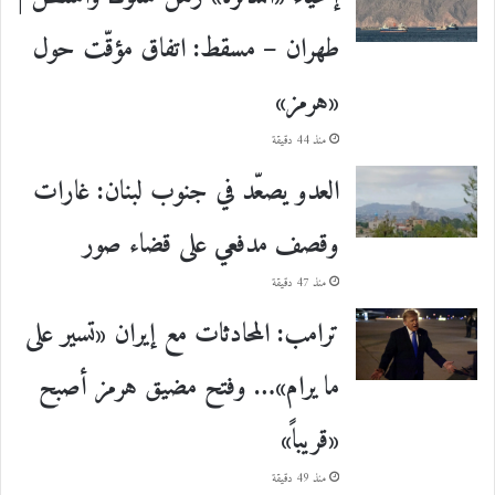
طهران – مسقط: اتفاق مؤقّت حول
«هرمز»
منذ 44 دقيقة
العدو يصعّد في جنوب لبنان: غارات
وقصف مدفعي على قضاء صور
منذ 47 دقيقة
ترامب: المحادثات مع إيران «تسير على
ما يرام»… وفتح مضيق هرمز أصبح
«قريباً»
منذ 49 دقيقة