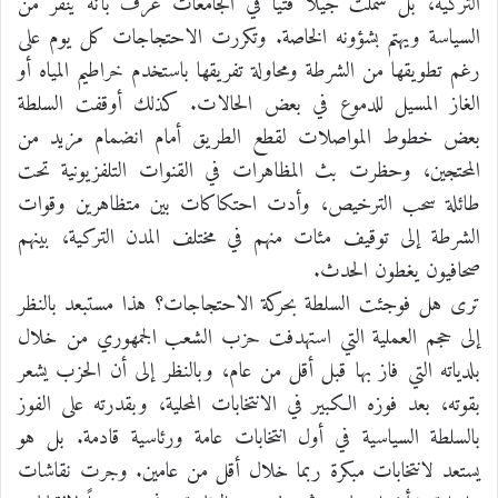
التركية، بل شملت جيلاً فتياً في الجامعات عرف بأنه ينفر من
السياسة ويهتم بشؤونه الخاصة. وتكررت الاحتجاجات كل يوم على
رغم تطويقها من الشرطة ومحاولة تفريقها باستخدم خراطيم المياه أو
الغاز المسيل للدموع في بعض الحالات. كذلك أوقفت السلطة
بعض خطوط المواصلات لقطع الطريق أمام انضمام مزيد من
المحتجين، وحظرت بث المظاهرات في القنوات التلفزيونية تحت
طائلة سحب الترخيص، وأدت احتكاكات بين متظاهرين وقوات
الشرطة إلى توقيف مئات منهم في مختلف المدن التركية، بينهم
صحافيون يغطون الحدث.
ترى هل فوجئت السلطة بحركة الاحتجاجات؟ هذا مستبعد بالنظر
إلى حجم العملية التي استهدفت حزب الشعب الجمهوري من خلال
بلدياته التي فاز بها قبل أقل من عام، وبالنظر إلى أن الحزب يشعر
بقوته، بعد فوزه الكبير في الانتخابات المحلية، وبقدرته على الفوز
بالسلطة السياسية في أول انتخابات عامة ورئاسية قادمة. بل هو
يستعد لانتخابات مبكرة ربما خلال أقل من عامين. وجرت نقاشات