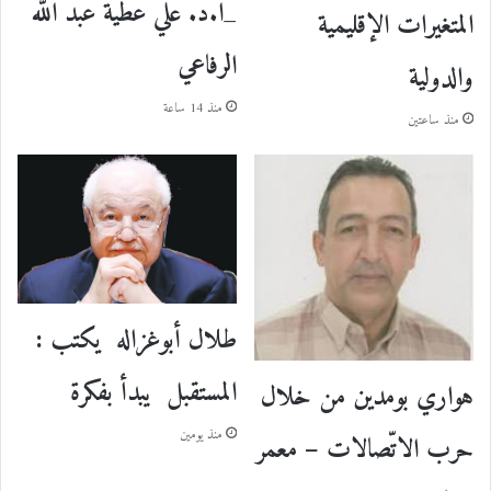
_ا.د. علي عطية عبد الله
المتغيرات الإقليمية
الرفاعي
والدولية
منذ 14 ساعة
منذ ساعتين
طلال أبوغزاله يكتب :
المستقبل يبدأ بفكرة
هواري بومدين من خلال
منذ يومين
حرب الاتّصالات – معمر