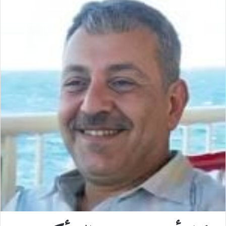
س
ن
u
ن
e
ت
ب
ك
m
ت
d
س
و
د
b
ي
d
ا
ك
إ
l
ر
i
ب
ن
r
ي
t
س
ت