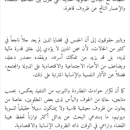
والإعسار الناتج عن ظروف قاهرة.
ويشير حقوقيون إلى أن الحبس في قضايا الدين لم يعد حلاً ناجعاً في
كثير من الحالات، لأن سجن المدين لا يؤدي إلى خلق قدرة مالية
لديه، بل قد يزيد من تفكك أسرته، ويفقده مصدر دخله،
ويضاعف من الأعباء الاجتماعية والاقتصادية على الدولة والمجتمع،
فضلاً عن الآثار النفسية والإنسانية المترتبة على ذلك.
كما أن تكرار حوادث المطاردة والتهرب من التنفيذ يعكس، بحسب
متابعين، حالة من الخوف واليأس لدى بعض المطلوبين، خاصة من
يعانون من ظروف معيشية قاسية ولا يملكون سبيلاً حقيقياً لتسوية
ديونهم، ما يستدعي البحث عن بدائل أكثر توازناً تحفظ هيبة
القضاء وتراعي في الوقت ذاته الظروف الإنسانية والاقتصادية.