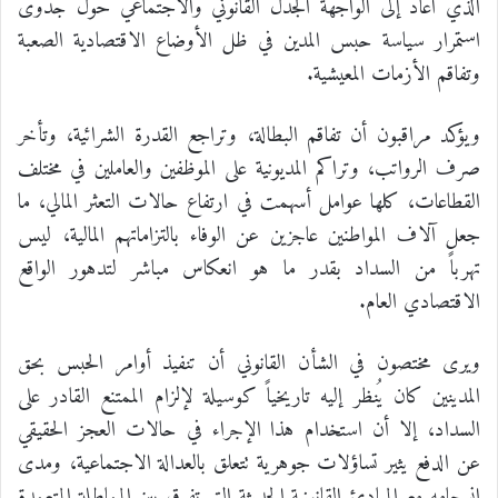
الذي أعاد إلى الواجهة الجدل القانوني والاجتماعي حول جدوى
استمرار سياسة حبس المدين في ظل الأوضاع الاقتصادية الصعبة
وتفاقم الأزمات المعيشية.
ويؤكد مراقبون أن تفاقم البطالة، وتراجع القدرة الشرائية، وتأخر
صرف الرواتب، وتراكم المديونية على الموظفين والعاملين في مختلف
القطاعات، كلها عوامل أسهمت في ارتفاع حالات التعثر المالي، ما
جعل آلاف المواطنين عاجزين عن الوفاء بالتزاماتهم المالية، ليس
تهرباً من السداد بقدر ما هو انعكاس مباشر لتدهور الواقع
الاقتصادي العام.
ويرى مختصون في الشأن القانوني أن تنفيذ أوامر الحبس بحق
المدينين كان يُنظر إليه تاريخياً كوسيلة لإلزام الممتنع القادر على
السداد، إلا أن استخدام هذا الإجراء في حالات العجز الحقيقي
عن الدفع يثير تساؤلات جوهرية تتعلق بالعدالة الاجتماعية، ومدى
انسجامه مع المبادئ القانونية الحديثة التي تفرق بين المماطلة المتعمدة