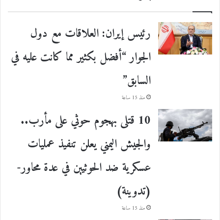
رئيس إيران: العلاقات مع دول
الجوار “أفضل بكثير مما كانت عليه في
السابق”
منذ 15 ساعة
10 قتلى بهجوم حوثي على مأرب..
والجيش اليمني يعلن تنفيذ عمليات
عسكرية ضد الحوثيين في عدة محاور-
(تدوينة)
منذ 15 ساعة