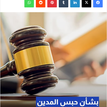
ف
ل
ب
و
ي
X
ي
T
ي
R
ا
س
ن
u
ن
e
ت
ب
ك
m
ت
d
س
و
د
b
ي
d
ا
ك
إ
l
ر
i
ب
ن
r
ي
t
س
ت