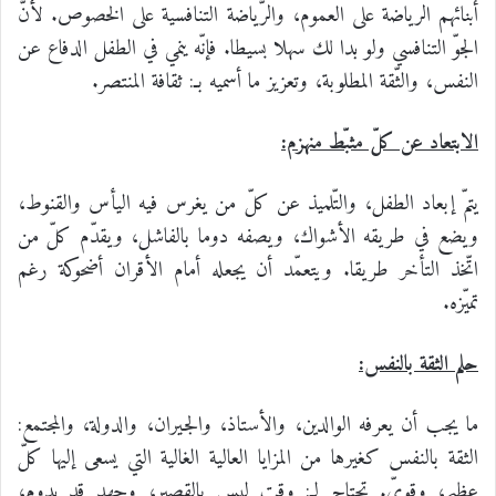
أبنائهم الرياضة على العموم، والرّياضة التنافسية على الخصوص. لأنّ
الجوّ التنافسي ولو بدا لك سهلا بسيطا. فإنّه ينمي في الطفل الدفاع عن
النفس، والثّقة المطلوبة، وتعزيز ما أسميه بـ: ثقافة المنتصر.
الابتعاد عن كلّ مثبّط منهزم:
يتمّ إبعاد الطفل، والتّلميذ عن كلّ من يغرس فيه اليأس والقنوط،
ويضع في طريقه الأشواك، ويصفه دوما بالفاشل، ويقدّم كلّ من
اتّخذ التأخر طريقا. ويتعمّد أن يجعله أمام الأقران أضحوكة رغم
تميّزه.
حلم الثقة بالنفس:
ما يجب أن يعرفه الوالدين، والأستاذ، والجيران، والدولة، والمجتمع:
الثقة بالنفس كغيرها من المزايا العالية الغالية التي يسعى إليها كلّ
عظيم، وقويّ. تحتاج لـ: وقت ليس بالقصير، وجهد قد يدوم،