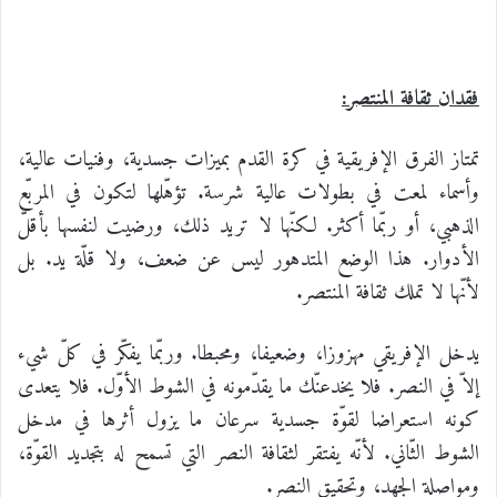
فقدان ثقافة المنتصر:
تمتاز الفرق الإفريقية في كرة القدم بميزات جسدية، وفنيات عالية،
وأسماء لمعت في بطولات عالية شرسة. تؤهّلها لتكون في المربّع
الذهبي، أو ربّما أكثر. لكنّها لا تريد ذلك، ورضيت لنفسها بأقلّ
الأدوار. هذا الوضع المتدهور ليس عن ضعف، ولا قلّة يد. بل
لأنّها لا تملك ثقافة المنتصر.
يدخل الإفريقي مهزوزا، وضعيفا، ومحبطا. وربّما يفكّر في كلّ شيء
إلاّ في النصر. فلا يخدعنّك ما يقدّمونه في الشوط الأوّل. فلا يتعدى
كونه استعراضا لقوّة جسدية سرعان ما يزول أثرها في مدخل
الشوط الثّاني. لأنّه يفتقر لثقافة النصر التي تسمح له بتجديد القوّة،
ومواصلة الجهد، وتحقيق النصر.