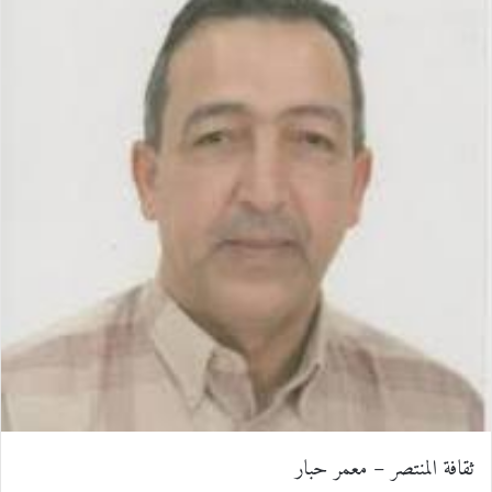
س
ن
u
ن
e
ت
ب
ك
m
ت
d
س
و
د
b
ي
d
ا
ك
إ
l
ر
i
ب
ن
r
ي
t
س
ت
ثقافة المنتصر – معمر حبار