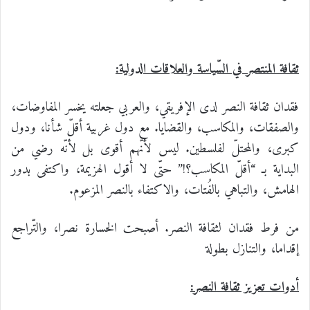
ثقافة المنتصر في السّياسة والعلاقات الدولية:
فقدان ثقافة النصر لدى الإفريقي، والعربي جعلته يخسر المفاوضات،
والصفقات، والمكاسب، والقضايا. مع دول غربية أقلّ شأنا، ودول
كبرى، والمحتلّ لفلسطين. ليس لأنّهم أقوى بل لأنّه رضي من
البداية بـ “أقلّ المكاسب؟!” حتّى لا أقول الهزيمة، واكتفى بدور
الهامش، والتباهي بالفُتات، والاكتفاء بالنصر المزعوم.
من فرط فقدان لثقافة النصر. أصبحت الخسارة نصرا، والتّراجع
إقداما، والتنازل بطولة
أدوات تعزيز ثقافة النصر: