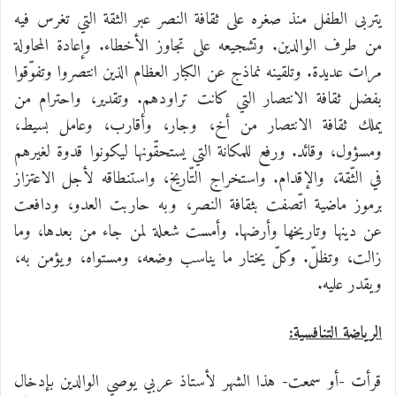
يتربى الطفل منذ صغره على ثقافة النصر عبر الثقة التي تغرس فيه
من طرف الوالدين. وتشجيعه على تجاوز الأخطاء. وإعادة المحاولة
مرات عديدة. وتلقينه نماذج عن الكبار العظام الذين انتصروا وتفوّقوا
بفضل ثقافة الانتصار التي كانت تراودهم. وتقدير، واحترام من
يملك ثقافة الانتصار من أخ، وجار، وأقارب، وعامل بسيط،
ومسؤول، وقائد. ورفع للمكانة التي يستحقّونها ليكونوا قدوة لغيرهم
في الثّقة، والإقدام. واستخراج التّاريخ، واستنطاقه لأجل الاعتزاز
برموز ماضية اتّصفت بثقافة النصر، وبه حاربت العدو، ودافعت
عن دينها وتاريخها وأرضها. وأمست شعلة لمن جاء من بعدها، وما
زالت، وتظلّ. وكلّ يختار ما يناسب وضعه، ومستواه، ويؤمن به،
ويقدر عليه.
الرياضة التنافسية:
قرأت -أو سمعت- هذا الشهر لأستاذ عربي يوصي الوالدين بإدخال