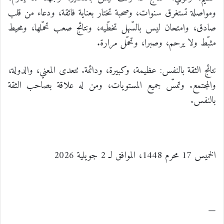
ومواصلة تستغرق سنوات، وصحبة تختار بعناية فائقة، ودعاء من قلب
صادق، وامتحان ليس بالسّهل تخطّيه، ونتائج صعب تحمّلها، ومحيط
مثبّط ولا يرحم، وصبرا، وتحمّل مرارة.
نتائج الثقة بالنفس: عظيمة، وكبيرة، ودائمة. تتعدى المعني، والدولة،
والمجتمع. وتمسّ جميع المستويات، ومن له علاقة بصاحب الثقة
بالنفس.
الخميس 17 محرم 1448، الموافق لـ 2 جويلية 2026
—