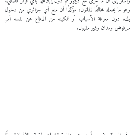
وأشار إلى أن ما جرى مع ديتور تم دون إبلاغها بأي قرار قضائي،
وهو ما يجعله مخالفًا للقانون، مؤكدًا أن منع أي جزائري من دخول
بلده دون معرفة الأسباب أو تمكينه من الدفاع عن نفسه أمر
مرفوض ومدان وغير مقبول.