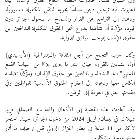
وفي السياق نفسه، أصدرت منظمة “شعاع لحقوق الإنسان” بيانًا
اعتبرت فيه ترحيل ديتور مساسًا بحرية التنقل المكفولة دستوريًا،
ودعت إلى التراجع عن القرار والسماح لها بدخول الجزائر دون
قيود، مؤكدة أن نشاطها يندرج ضمن الحقوق المكفولة للمدافعين عن
حقوق الإنسان بموجب المواثيق الدولية.
وكان حزب التجمع من أجل الثقافة والديمقراطية (الأرسيدي)
أول المنددين بالقرار، حيث اعتبر ما جرى جزءًا من “سياسة القمع
الممنهج” ضد النشطاء والمدافعين عن حقوق الإنسان، ومؤكدًا تضامنه
الكامل معها ودعوته إلى احترام الحقوق الأساسية للمواطنين وفي
مقدمتها الحق في العودة إلى الوطن.
وقد أعادت هذه القضية إلى الأذهان واقعة منع الصحافي فريد
عليلات في نيسان/ أبريل 2024 من دخول الجزائر، حيث احتُجز
لأكثر من 11 ساعة في مطار الجزائر الدولي قبل ترحيله، ما أثار
حينها موجة استنكار.