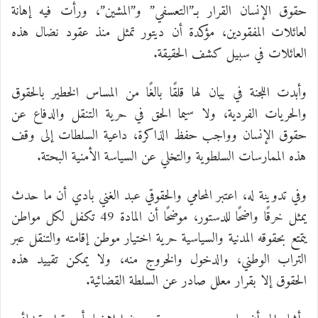
حقوق الإنسان القرار بـ”التعسفي” و”المشين”، ورأت فيه إهانة
لعائلات المفقودين، مؤكدة أن ديتور تمثل منذ عقود نضال هذه
العائلات في سبيل كشف الحقيقة.
وأبدت اللجنة في بيان لها قلقًا بالغًا من المساس الخطير بالحقوق
والحريات الفردية، ولا سيما الحق في حرية التنقل والدفاع عن
حقوق الإنسان وواجب حفظ الذاكرة، داعية السلطات إلى وقف
هذه الممارسات السلطوية والتخلي عن السياسة الأمنية البحتة.
وفي تدوينة له، اعتبر المحامي والحقوقي عبد الغني بادي أن ما حدث
يمثل خرقًا واضحًا للدستور، موضحًا أن المادة 49 تكفل لكل مواطن
يتمتع بحقوقه المدنية والسياسية حرية اختيار موطن إقامته والتنقل عبر
التراب الوطني، والدخول والخروج منه، ولا يمكن تقييد هذه
الحقوق إلا بقرار معلل صادر عن السلطة القضائية.