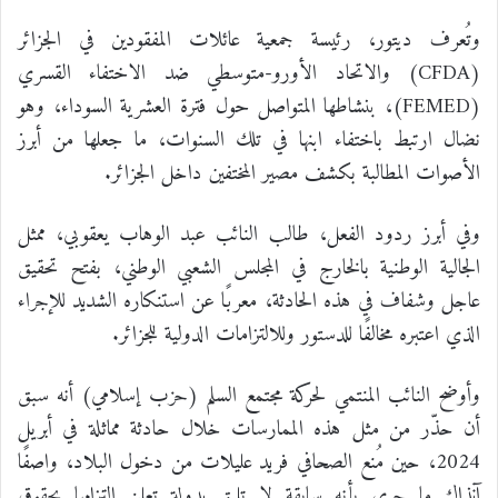
وتُعرف ديتور، رئيسة جمعية عائلات المفقودين في الجزائر
(CFDA) والاتحاد الأورو-متوسطي ضد الاختفاء القسري
(FEMED)، بنشاطها المتواصل حول فترة العشرية السوداء، وهو
نضال ارتبط باختفاء ابنها في تلك السنوات، ما جعلها من أبرز
الأصوات المطالبة بكشف مصير المختفين داخل الجزائر.
وفي أبرز ردود الفعل، طالب النائب عبد الوهاب يعقوبي، ممثل
الجالية الوطنية بالخارج في المجلس الشعبي الوطني، بفتح تحقيق
عاجل وشفاف في هذه الحادثة، معربًا عن استنكاره الشديد للإجراء
الذي اعتبره مخالفًا للدستور وللالتزامات الدولية للجزائر.
وأوضح النائب المنتمي لحركة مجتمع السلم (حزب إسلامي) أنه سبق
أن حذّر من مثل هذه الممارسات خلال حادثة مماثلة في أبريل
2024، حين مُنع الصحافي فريد عليلات من دخول البلاد، واصفًا
آنذاك ما جرى بأنه سابقة لا تليق بدولة تعلن التزامها بحقوق