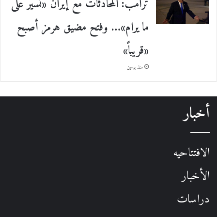
ترامب: المحادثات مع إيران «تسير على
ما يرام»… وفتح مضيق هرمز أصبح
«قريباً»
منذ يومين
أخبار
الافتتاحيه
الأخبار
دراسات