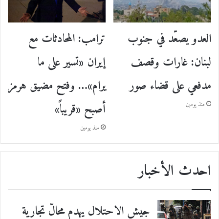
ترامب: المحادثات مع
العدو يصعّد في جنوب
إيران «تسير على ما
لبنان: غارات وقصف
يرام»… وفتح مضيق هرمز
مدفعي على قضاء صور
أصبح «قريباً»
منذ يومين
منذ يومين
احدث الأخبار
جيش الاحتلال يهدم محالّ تجارية