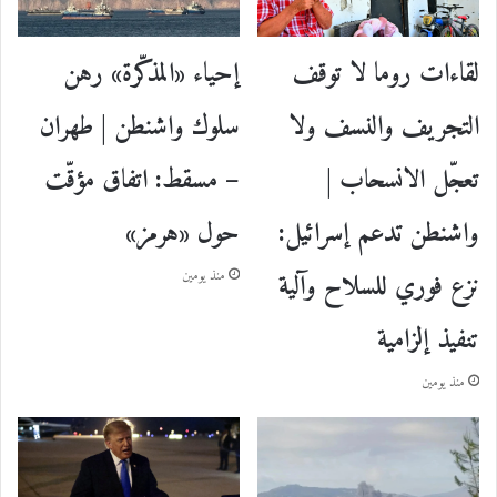
إحياء «المذكّرة» رهن
لقاءات روما لا توقف
سلوك واشنطن | طهران
التجريف والنسف ولا
– مسقط: اتفاق مؤقّت
تعجّل الانسحاب |
حول «هرمز»
واشنطن تدعم إسرائيل:
نزع فوري للسلاح وآلية
منذ يومين
تنفيذ إلزامية
منذ يومين