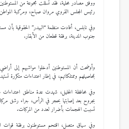
ووفق مصادر محلية، فقد تسللت مجموعة من المستوطني
رئيس المجلس القروي مروان صباح، ومركبة المواطن م
وفي نابلس، أفادت منظمة “البيدر” الحقوقية بأن مس
جنوب المدينة، برفقة قطعان من الأبقار.
وأوضحت أن المستوطنين أدخلوا مواشيهم إلى أراضي ا
بمحاصيلهم وممتلكاتهم، في إطار اعتداءات متكررة تستهد
وفي محافظة الخليل، شهدت عدة مناطق اعتداءات م
تسببت الهجمات بأضرار لعدد من المركبات.
وفي سياق متصل، اقتحم مستوطنون برفقة قوات الا