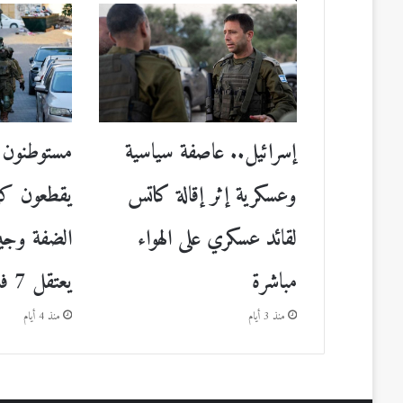
إسرائيل.. عاصفة سياسية
مستوطنون إ
وعسكرية إثر إقالة كاتس
يقطعون كهر
لقائد عسكري على الهواء
الضفة وجي
مباشرة
يعتقل 7 فلسطينيين
منذ 3 أيام
منذ 4 أيام