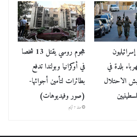
سرائيليون
هجوم روسي يقتل 13 شخصا
باء بلدة في
في أوكرانيا وبولندا تدفع
ش الاحتلال
بطائرات لتأمين أجوائها-
(صور وفيديوهات)
منذ 7 أيام