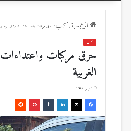
عن
الرئيسية
كتب
/
/
حرق مركبات واعتداءات واسعة للمستوطنين ب
كتب
حرق مركبات واعتداءات و
الغربية
2 يونيو، 2026
ف
ل
ب
ي
X
ي
T
ي
R