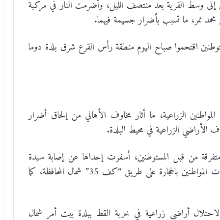
ن إلى وسط القرية بعد منتصف الليل، وأضرمت النار في مركبة
حمد نمر، ما تسبب بأضرار جسيمة فيهما.
توطنين اقتحموا صباح اليوم منطقة رأس القرع شرق بلدة دوما
لمواطنين الزراعية، ما أثار مخاوف الأهالي من إلحاق أضرار
ف الأراضي الزراعية في محيط البلدة.
تفرقة من قبل المستوطنين، أسفرت إحداها عن إصابة سيدة
بجروح بعد إصابتها بحجر في الرأس، جراء رشق مركبات المواطنين بالحجارة على طريق “كف 35” شمال المحافظة، كما
حتلال أراضي زراعية في خربة القط ببلدة بيت أمر شمال