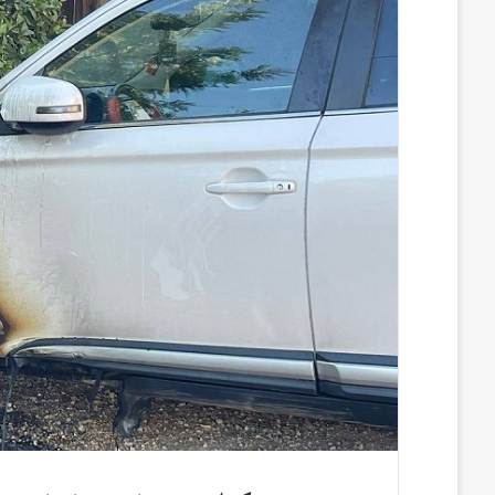
س
ن
u
ن
e
ب
ك
m
ت
d
و
د
b
ي
d
ك
إ
l
ر
i
ن
r
ي
t
س
ت