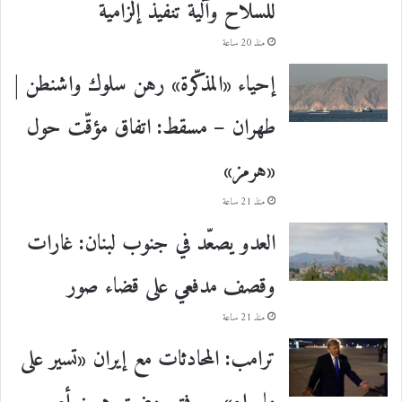
للسلاح وآلية تنفيذ إلزامية
منذ 20 ساعة
إحياء «المذكّرة» رهن سلوك واشنطن |
طهران – مسقط: اتفاق مؤقّت حول
«هرمز»
منذ 21 ساعة
العدو يصعّد في جنوب لبنان: غارات
وقصف مدفعي على قضاء صور
منذ 21 ساعة
ترامب: المحادثات مع إيران «تسير على