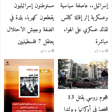
إسرائيل.. عاصفة سياسية
مستوطنون إسرائيليون
وعسكرية إثر إقالة كاتس
يقطعون كهرباء بلدة في
لقائد عسكري على الهواء
الضفة وجيش الاحتلال
مباشرة
يعتقل 7 فلسطينيين
منذ 4 أيام
منذ 5 أيام
هجوم روسي يقتل 13
شخصا في أوكرانيا وبولندا