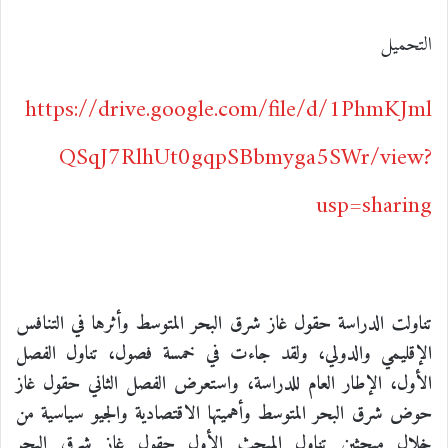
التحميل
https://drive.google.com/file/d/1PhmKJml
QSqJ7RlhUt0gqpSBbmyga5SWr/view?
usp=sharing
تناولت الدراسة حقول غاز شرق البحر المتوسط وأثرها في التنافس
الإقليمي والدولي، ولقد جاءت في خمسة فصول، تناول الفصل
الأول، الإطار العام للدراسة، واستعرض الفصل الثاني حقول غاز
حوض شرق البحر المتوسط وأهميتها الاقتصادية والجيو سياسية من
خلال مبحثين تناول المبحث الأول حقول غاز شرق البحر