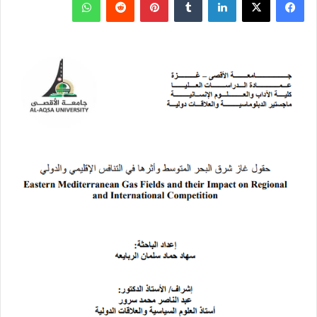
ف
ل
ب
و
ي
X
ي
T
ي
R
ا
س
ن
u
ن
e
ت
ب
ك
m
ت
d
س
و
د
b
ي
d
ا
ك
إ
l
ر
i
ب
ن
r
ي
t
س
ت