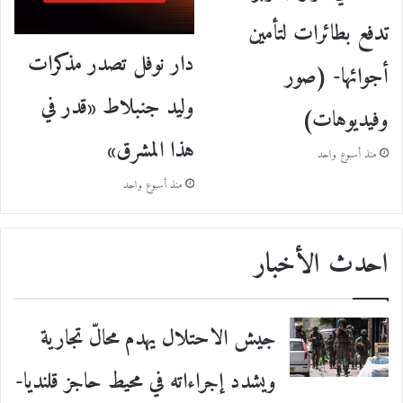
تدفع بطائرات لتأمين
دار نوفل تصدر مذكرات
أجوائها- (صور
وليد جنبلاط «قدر في
وفيديوهات)
هذا المشرق»
منذ أسبوع واحد
منذ أسبوع واحد
احدث الأخبار
جيش الاحتلال يهدم محالّ تجارية
ويشدد إجراءاته في محيط حاجز قلنديا-