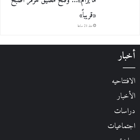
ما يرام»… وفتح مضيق هرمز أصبح
«قريباً»
منذ 21 ساعة
أخبار
الافتتاحيه
الأخبار
دراسات
اجتماعيات