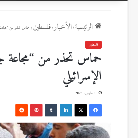
عن
الرئيسية
الأخبار
فلسطين
/
/
/
حماس تحذر من “مجاعة ج
فلسطين
حماس تحذر من “مجاعة جد
الإسرائيلي
13 مارس، 2025
ف
ل
ب
ي
X
ي
T
ي
R