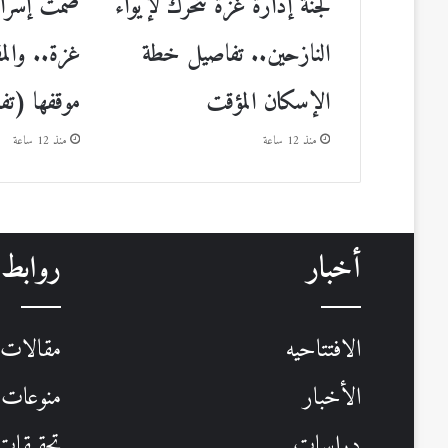
لجنة إدارة غزة تتحرك لإيواء
صمت إسرائي
النازحين.. تفاصيل خطة
غزة.. وال
الإسكان المؤقت
موقفها (تف
منذ 12 ساعة
منذ 12 ساعة
أخبار
روابط
الافتتاحيه
مقالات
الأخبار
منوعات
دراسات
تحقيقات 