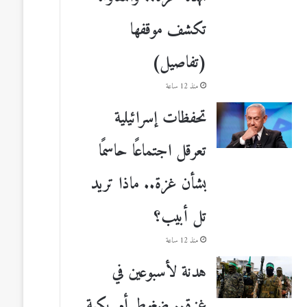
تكشف موقفها
(تفاصيل)
منذ 12 ساعة
تحفظات إسرائيلية
تعرقل اجتماعًا حاسمًا
بشأن غزة.. ماذا تريد
تل أبيب؟
منذ 12 ساعة
هدنة لأسبوعين في
غزة.. ضغوط أمريكية