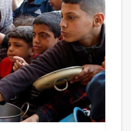
س
ن
u
ن
e
ب
ك
m
ت
d
و
د
b
ي
d
ك
إ
l
ر
i
ن
r
ي
t
س
ت