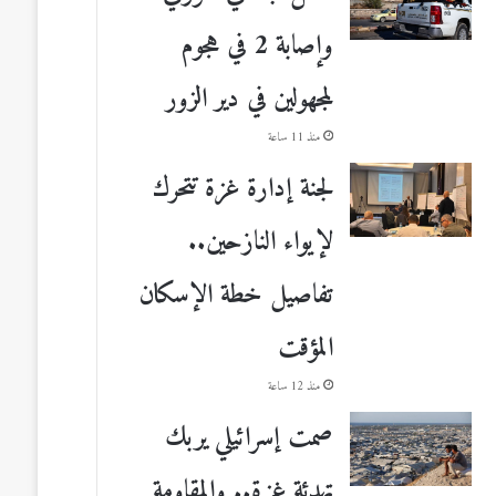
وإصابة 2 في هجوم
لمجهولين في دير الزور
منذ 11 ساعة
لجنة إدارة غزة تتحرك
لإيواء النازحين..
تفاصيل خطة الإسكان
المؤقت
منذ 12 ساعة
صمت إسرائيلي يربك
تهدئة غزة.. والمقاومة