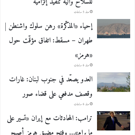
للسلاح وآلية تنفيذ إلزامية
منذ 5 ساعات
إحياء «المذكّرة» رهن سلوك واشنطن |
طهران – مسقط: اتفاق مؤقّت حول
«هرمز»
منذ 6 ساعات
العدو يصعّد في جنوب لبنان: غارات
وقصف مدفعي على قضاء صور
منذ 6 ساعات
ترامب: المحادثات مع إيران «تسير على
ما يرام»… وفتح مضيق هرمز أصبح