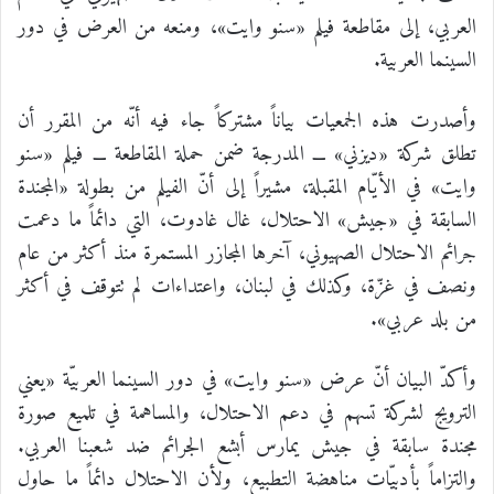
العربي، إلى مقاطعة فيلم «سنو وايت»، ومنعه من العرض في دور
السينما العربية.
وأصدرت هذه الجمعيات بياناً مشتركاً جاء فيه أنّه من المقرر أن
تطلق شركة «ديزني» ـــ المدرجة ضمن حملة المقاطعة ـــ فيلم «سنو
وايت» في الأيّام المقبلة، مشيراً إلى أنّ الفيلم من بطولة «المجندة
السابقة في «جيش» الاحتلال، غال غادوت، التي دائماً ما دعمت
جرائم الاحتلال الصهيوني، آخرها المجازر المستمرة منذ أكثر من عام
ونصف في غزّة، وكذلك في لبنان، واعتداءات لم تتوقف في أكثر
من بلد عربي».
وأكدّ البيان أنّ عرض «سنو وايت» في دور السينما العربيّة «يعني
الترويج لشركة تسهم في دعم الاحتلال، والمساهمة في تلميع صورة
مجندة سابقة في جيش يمارس أبشع الجرائم ضد شعبنا العربي.
والتزاماً بأدبيّات مناهضة التطبيع، ولأن الاحتلال دائماً ما حاول