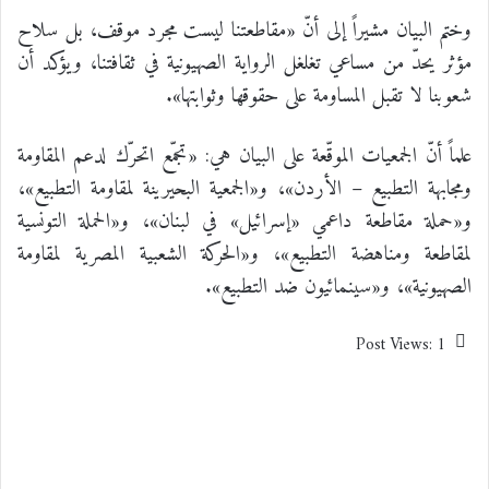
وختم البيان مشيراً إلى أنّ «مقاطعتنا ليست مجرد موقف، بل سلاح
مؤثر يحدّ من مساعي تغلغل الرواية الصهيونية في ثقافتنا، ويؤكد أن
شعوبنا لا تقبل المساومة على حقوقها وثوابتها».
علماً أنّ الجمعيات الموقّعة على البيان هي: «تجمّع اتحرّك لدعم المقاومة
ومجابهة التطبيع – الأردن»، و«الجمعية البحيرينة لمقاومة التطبيع»،
و«حملة مقاطعة داعمي «إسرائيل» في لبنان»، و«الحملة التونسية
لمقاطعة ومناهضة التطبيع»، و«الحركة الشعبية المصرية لمقاومة
الصهيونية»، و«سينمائيون ضد التطبيع».
Post Views:
1