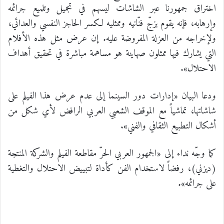
اختراق جمهورنا عبر الشاشات ليسهم في تجميل وتلميع جرائمه
وإرهابه، فإنه يقوم بزجّ فنّانيه وممثليه لكسر الحاجز النفسي والعدائي،
ولإخراجه من العزلة المفروضة عليه. إن عرض مثل هذه الأفلام
التي يشارك فيها ممثلون صهاينة هو مساهمة مباشرة في تحقيق أهداف
الاحتلال».
ودعا البيان «إدارات دور السينما إلى عدم عرض هذا الفيلم على
شاشاتها، تماشياً مع الموقف الشعبي العربي الرافض لأي شكل من
أشكال التطبيع الثقافي والفني».
كما وجّه نداء إلى «الجمهور العربي الحرّ مقاطعة الفيلم والشركة المنتجة
(ديزني)، رفضاً لاستخدام الفن كأداة لتبييض الاحتلال والتغطية
على جرائمه».