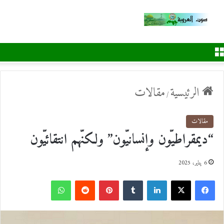
القائمة
الرئيسية
مقالات
/
مقالات
“ديمقراطيّون وإنسانيّون” ولكنّهم انتقائيّون
6 يناير، 2025
ف
ل
ب
و
ي
X
ي
T
ي
R
ا