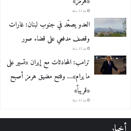
«هرمز»
منذ 13 ساعة
العدو يصعّد في جنوب لبنان: غارات
وقصف مدفعي على قضاء صور
منذ 13 ساعة
ترامب: المحادثات مع إيران «تسير على
ما يرام»… وفتح مضيق هرمز أصبح
«قريباً»
منذ 13 ساعة
أخبار