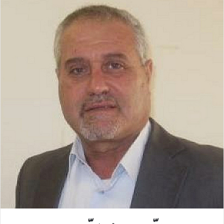
س
ن
u
ن
e
ت
ب
ك
m
ت
d
س
و
د
b
ي
d
ا
ك
إ
l
ر
i
ب
ن
r
ي
t
س
ت