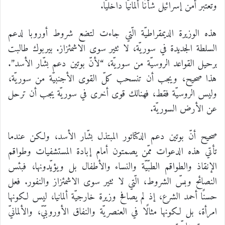
وتعتبر أمن إسرائيل شأنًا ألمانيًّا داخليًّا.
هذه الوزيرة الديمقراطيّة الّتي جاءت لتضع شروط أوروبا لدعم
السلطة الجديدة في سوريّة، لا تثير سوى الاشمئزاز. بيربوك طالبت
برحيل القواعد الروسيّة من سوريّة، “لأنّ بوتين دعم بشّار الأسد”.
هذا صحيح، ويجب أن تنسحب كلّ القوى الأجنبيّة من سوريّة،
وليس الروسيّة فقط، فهنالك قوى أخرى في سوريّة يجب أن ترحل
عن الأرض السوريّة.
صحيح أنّ بوتين دعم الدكتاتور المبتذل بشّار الأسد، ولكن عندما
تأتي هذه الدعوات ممّن يصمتون أمام إبادة المستشفيات وطواقم
الإنقاذ والطواقم الطبّيّة والنساء والأطفال بل ويؤيّدونها، فبئس
النصائح وبسّ الشروط، الّتي لا تثير سوى الاشمئزاز والنفور. فعل
حسنًا أحمد الشرع، إذ لم يصافح وزيرة خارجيّة ألمانيا، ليس لكونها
امرأة، بل لكونها مثالًا في العنصريّة والنفاق الأوروبّيّ، والألمانيّ