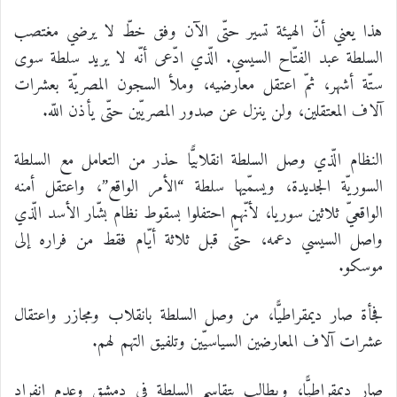
هذا يعني أنّ الهيئة تسير حتّى الآن وفق خطّ لا يرضي مغتصب
السلطة عبد الفتّاح السيسي. الّذي ادّعى أنّه لا يريد سلطة سوى
ستّة أشهر، ثمّ اعتقل معارضيه، وملأ السجون المصريّة بعشرات
آلاف المعتقلين، ولن ينزل عن صدور المصريّين حتّى يأذن اللّه.
النظام الّذي وصل السلطة انقلابيًّا حذر من التعامل مع السلطة
السوريّة الجديدة، ويسمّيها سلطة “الأمر الواقع”، واعتقل أمنه
الواقعيّ ثلاثين سوريا، لأنّهم احتفلوا بسقوط نظام بشّار الأسد الّذي
واصل السيسي دعمه، حتّى قبل ثلاثة أيّام فقط من فراره إلى
موسكو.
فجأة صار ديمقراطيًّا، من وصل السلطة بانقلاب ومجازر واعتقال
عشرات آلاف المعارضين السياسيّين وتلفيق التهم لهم.
صار ديمقراطيًّا، ويطالب بتقاسم السلطة في دمشق وعدم انفراد