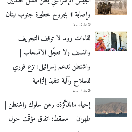
الجيش الإسرائيلي يعلن مقتل جنديين
وإصابة 4 بجروح خطيرة جنوب لبنان
منذ 12 ساعة
لقاءات روما لا توقف التجريف
والنسف ولا تعجّل الانسحاب |
واشنطن تدعم إسرائيل: نزع فوري
للسلاح وآلية تنفيذ إلزامية
منذ 13 ساعة
إحياء «المذكّرة» رهن سلوك واشنطن |
طهران – مسقط: اتفاق مؤقّت حول