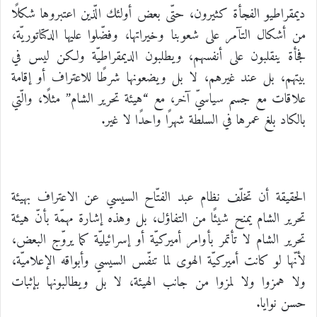
ديمقراطيو الفجأة كثيرون، حتّى بعض أولئك الّذين اعتبروها شكلًا
من أشكال التآمر على شعوبنا وخيراتها، وفضّلوا عليها الدكتاتوريّة،
فجأة ينقلبون على أنفسهم، ويطلبون الديمقراطيّة ولكن ليس في
بيتهم، بل عند غيرهم، لا بل ويضعونها شرطًا للاعتراف أو إقامة
علاقات مع جسم سياسيّ آخر، مع “هيئة تحرير الشام” مثلًا، والّتي
بالكاد بلغ عمرها في السلطة شهرًا واحدًا لا غير.
الحقيقة أن تخلّف نظام عبد الفتّاح السيسي عن الاعتراف بهيئة
تحرير الشام يمنح شيئًا من التفاؤل، بل وهذه إشارة مهمّة بأنّ هيئة
تحرير الشام لا تأتمر بأوامر أميركيّة أو إسرائيليّة كما يروّج البعض،
لأنّها لو كانت أميركيّة الهوى لما تنفّس السيسي وأبواقه الإعلاميّة،
ولا همزوا ولا لمزوا من جانب الهيئة، لا بل ويطالبونها بإثبات
حسن نوايا.