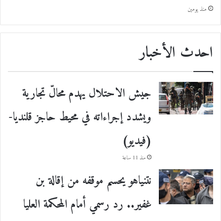
منذ يومين
احدث الأخبار
جيش الاحتلال يهدم محالّ تجارية
ويشدد إجراءاته في محيط حاجز قلنديا-
(فيديو)
منذ 11 ساعة
نتنياهو يحسم موقفه من إقالة بن
غفير.. رد رسمي أمام المحكمة العليا