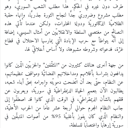
طرف دون غيره في الحكم. هذا مطلب الشعب السوريّ، وهو
مطلب مشروع وضروريّ جدًّا لنجاح الثورة جذريًّا، وإنهاء حقبة
الظلاميّة الدكتاتوريّة ودولة المخابرات، ولكن عندما تأتي هذه
النصائح من مغتصبي السلطة والانقلابيّين من أمثال السيسي، إضافة
إلى أنّه يتواطأ مع حرب الإبادة الّتي يمارسها الاحتلال في قطاع
غزّة، فدعواته وشروطه مشبوهة، ولا أساس أخلاقيّ لها.
من جهة أخرى هنالك كثيرون من “المثقّفين” والحزبيّين الّذين كانوا
يدافعون بشراسة بأقلامهم ومداخلاتهم الفضائيّة ومواقف تنظيماتهم،
عن النظام، حتّى بعد أن اتّضحت دمويّته وإجرامه بحقّ أبناء شعبه،
يطالبون الآن بتعميم الحياة الديمقراطيّة في سوريّة، ويعربون عن
قلقهم بالشأن الديمقراطيّ، في الوقت الّذي كانوا قد اصطفّوا إلى
جانب النظام المجرم حوالي أربعة عشر عامًا من الحرب الأهليّة،
والنظام الّذي كان يفوز بأغلبيّة 95% من أصوات المتبقّين في
سوريّة إرهابًا واغتصابًا للسلطة.