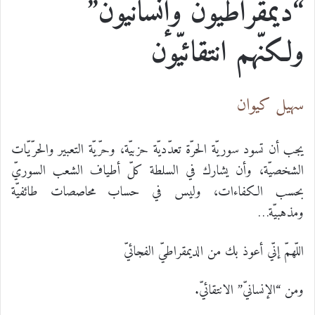
“ديمقراطيّون وإنسانيّون”
ولكنّهم انتقائيّون
سهيل كيوان
يجب أن تسود سوريّة الحرّة تعدّديّة حزبيّة، وحرّيّة التعبير والحرّيّات
الشخصيّة، وأن يشارك في السلطة كلّ أطياف الشعب السوريّ
بحسب الكفاءات، وليس في حساب محاصصات طائفيّة
ومذهبيّة…
اللّهمّ إنّي أعوذ بك من الديمقراطيّ الفجائيّ
ومن “الإنسانيّ” الانتقائيّ.