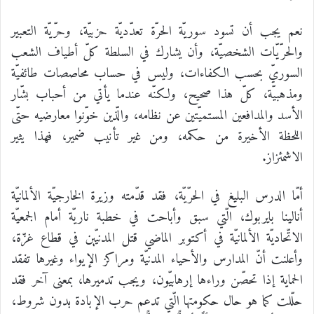
نعم يجب أن تسود سوريّة الحرّة تعدّديّة حزبيّة، وحرّيّة التعبير
والحرّيّات الشخصيّة، وأن يشارك في السلطة كلّ أطياف الشعب
السوريّ بحسب الكفاءات، وليس في حساب محاصصات طائفيّة
ومذهبيّة، كلّ هذا صحيح، ولكنّه عندما يأتي من أحباب بشّار
الأسد والمدافعين المستميّتين عن نظامه، والّذين خوّنوا معارضيه حتّى
اللحظة الأخيرة من حكمه، ومن غير تأنيب ضمير، فهذا يثير
الاشمئزاز.
أمّا الدرس البليغ في الحرّيّة، فقد قدّمته وزيرة الخارجيّة الألمانيّة
أنالينا بايربوك، الّتي سبق وأباحت في خطبة ناريّة أمام الجمعيّة
الاتّحاديّة الألمانيّة في أكتوبر الماضي قتل المدنيّين في قطاع غزّة،
وأعلنت أنّ المدارس والأحياء المدنيّة ومراكز الإيواء وغيرها تفقد
الحماية إذا تحصّن وراءها إرهابيّون، ويجب تدميرها، بمعنى آخر فقد
حلّلت كما هو حال حكومتها الّتي تدعم حرب الإبادة بدون شروط،