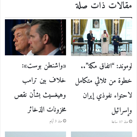
مقالات ذات صلة
«واشنطن بوست»:
لوموند: “اتفاق مكة”..
خلاف بين ترامب
خطوة من ثلاثي متكامل
وهيغسيث بشأن نقص
لاحتواء نفوذي إيران
مخزونات الذخائر
وإسرائيل
منذ 3 أيام
منذ 17 ساعة