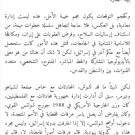
وكحجم التوقعات يكون حجم خيبة الأمل. هذه ليست إدارة
معادية؛ بل العكس، فلا حاجة لتجاهل سلسلة خطوات مهمة، من
استئناف إرساليات السلاح، وفرض العقوبات على إيران، ومكافحة
اللاسامية المتنامية في الجامعات. فمثل هذه الأمور كانت ستحصل
أيضاً مع حكم آخر في إسرائيل، لكن لا شك أن هناك من هو معنى
بالأيديولوجيا المشتركة والخط المباشر، المفتوح، الشخصي، متعدد
القنوات، بين واشنطن والقدس.
لكن شيئاً ما قد تشوش. المحادثات مع حماس صفعة لنتنياهو
وديرمر. سبق أن أدارت إدارة جمهورية محادثات مع الفلسطينيين.
كان وزير الخارجية الأمريكي في 1988 جورج شولتس القوي.
وكان يفترض أن يصل ياسر عرفات للخطابة في الأمم المتحدة. لا
دخول، أوضح شولتس، إلا إذا اعترفت بدولة إسرائيل. وليس مجرد
هذا، بل كدولة يهودية. قال عرفات أموراً غامضة. لا، قال له