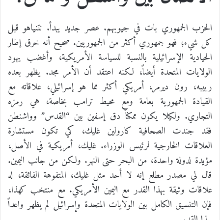
الحزب الجمهوري بات في جيوبهم. عصر جديد يبدأ. نتنياهو قبل
كل شيء؛ فهو جمهوري أكثر من الجمهوريين. صحيح أنه خرق إطار
الحيادية الإسرائيلية بالنسبة للسياسة الأمريكية، وأغضب يهود
الولايات المتحدة أيضاً، لكنه اعتقد أن الأمر مجد. يظهر بعده
ربيبه، رون ديرمر، أمريكي أكثر مما هو إسرائيلي، علاقاته مع
القيادة الجمهورية بعامة ومع محيط ترامب بخاصة، هي رمزه
التجاري. ولكيلا يكون ممكناً دق إسفين بين “القدس” وواشنطن
فقد جندت الصحافية كارولين غليك، كي تكون مستشارة
العلاقات الخارجية لرئيس الوزراء. غليك، أمريكية في الأصل،
مؤيدة لدولة واحدة، من البحر حتى النهر. ولكن من جانب اليمين.
قال لي مصدر مطلع إنه لا أحد مثل غليك، المتفوهة الفائقة، له
علاقات وثيقة بهذا القدر مع اليمين الأمريكي. مع منتخب كهذا،
فإن التنسيق الكامل بين الولايات المتحدة وإسرائيل لم يظهر واعداً
بهذا القدر.