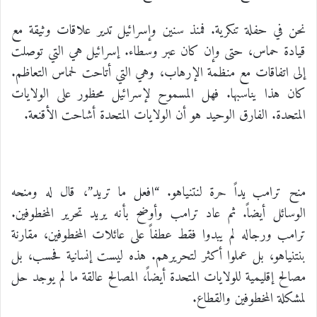
نحن في حفلة تنكرية. فمنذ سنين وإسرائيل تدير علاقات وثيقة مع
قيادة حماس، حتى وإن كان عبر وسطاء. إسرائيل هي التي توصلت
إلى اتفاقات مع منظمة الإرهاب، وهي التي أتاحت لحماس التعاظم.
كان هذا يناسبها. فهل المسموح لإسرائيل محظور على الولايات
المتحدة. الفارق الوحيد هو أن الولايات المتحدة أشاحت الأقنعة.
منح ترامب يداً حرة لنتنياهو. “افعل ما تريد”، قال له ومنحه
الوسائل أيضاً. ثم عاد ترامب وأوضح بأنه يريد تحرير المخطوفين.
ترامب ورجاله لم يبدوا فقط عطفاً على عائلات المخطوفين، مقارنة
بنتنياهو، بل عملوا أكثر لتحريرهم. هذه ليست إنسانية فحسب، بل
مصالح إقليمية للولايات المتحدة أيضاً، المصالح عالقة ما لم يوجد حل
لمشكلة المخطوفين والقطاع.