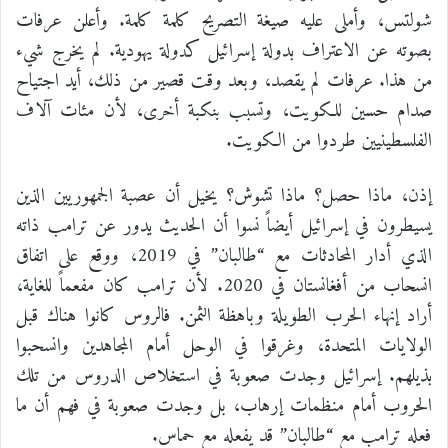
شولتس، وأملى عليه صيغة التصريح كلمة كلمة. وأعلن عرفات
بصوته عن الاعتراف بدولة إسرائيل كدولة يهودية. لم يخرج شيء
من هذا. عرفات لم يقصد، وبعد وقت قصير من ذلك، أيد اجتياح
صدام حسين للكويت، وتسبب بنكبة أخرى، لأن مئات آلاف
الفلسطينيين طردوا من الكويت.
إذن، ماذا حصل؟ ماذا تشوش؟ يخيل أن عصبة الجمهوريين الذين
يسيطرون في إسرائيل أيضاً نسوا أن الحديث يدور عن ترامب ذاته
الذي أدار المحادثات مع “طالبان” في 2019، ووقع على اتفاق
انسحاب من أفغانستان في 2020. لأن ترامب كان مفعماً للغاية،
أراد إنهاء الحرب الطويلة وباهظة الثمن. فالروس كانوا هناك قبل
الولايات المتحدة، وغرقوا في الوحل أمام المجاهدين وانسحبوا
بذيلهم. إسرائيل وجدت صعوبة في استخلاص الدروس من تلك
الحروب أمام منظمات إرهاب، بل وجدت صعوبة في فهم أن ما
فعله ترامب مع “طالبان” قد يفعله مع حماس.