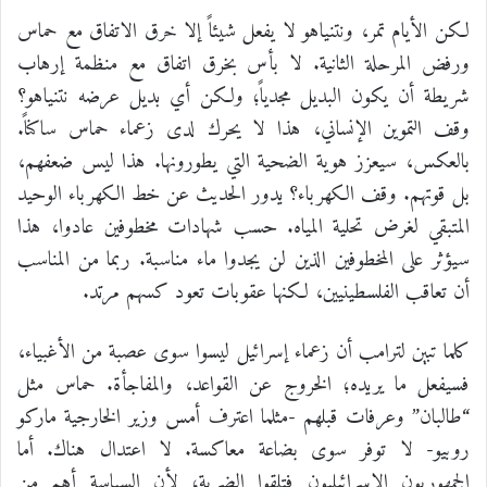
لكن الأيام تمر، ونتنياهو لا يفعل شيئاً إلا خرق الاتفاق مع حماس
ورفض المرحلة الثانية. لا بأس بخرق اتفاق مع منظمة إرهاب
شريطة أن يكون البديل مجدياً؛ ولكن أي بديل عرضه نتنياهو؟
وقف التموين الإنساني، هذا لا يحرك لدى زعماء حماس ساكناً.
بالعكس، سيعزز هوية الضحية التي يطورونها. هذا ليس ضعفهم،
بل قوتهم. وقف الكهرباء؟ يدور الحديث عن خط الكهرباء الوحيد
المتبقي لغرض تحلية المياه. حسب شهادات مخطوفين عادوا، هذا
سيؤثر على المخطوفين الذين لن يجدوا ماء مناسبة. ربما من المناسب
أن تعاقب الفلسطينيين، لكنها عقوبات تعود كسهم مرتد.
كلما تبين لترامب أن زعماء إسرائيل ليسوا سوى عصبة من الأغبياء،
فسيفعل ما يريده؛ الخروج عن القواعد، والمفاجأة. حماس مثل
“طالبان” وعرفات قبلهم -مثلما اعترف أمس وزير الخارجية ماركو
روبيو- لا توفر سوى بضاعة معاكسة. لا اعتدال هناك. أما
الجمهوريون الإسرائيليون فتلقوا الضربة؛ لأن السياسة أهم من