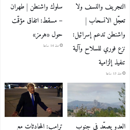
سلوك واشنطن | طهران
التجريف والنسف ولا
– مسقط: اتفاق مؤقّت
تعجّل الانسحاب |
حول «هرمز»
واشنطن تدعم إسرائيل:
نزع فوري للسلاح وآلية
منذ 14 ساعة
تنفيذ إلزامية
منذ 13 ساعة
ترامب: المحادثات مع
العدو يصعّد في جنوب