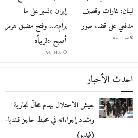
إيران «تسير على ما
لبنان: غارات وقصف
يرام»… وفتح مضيق هرمز
مدفعي على قضاء صور
أصبح «قريباً»
منذ 14 ساعة
منذ 14 ساعة
احدث الأخبار
جيش الاحتلال يهدم محالّ تجارية
ويشدد إجراءاته في محيط حاجز قلنديا-
(فيديو)