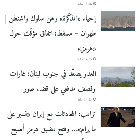
منذ 13 ساعة
إحياء «المذكّرة» رهن سلوك واشنطن |
طهران – مسقط: اتفاق مؤقّت حول
«هرمز»
منذ 14 ساعة
العدو يصعّد في جنوب لبنان: غارات
وقصف مدفعي على قضاء صور
منذ 14 ساعة
ترامب: المحادثات مع إيران «تسير على
ما يرام»… وفتح مضيق هرمز أصبح