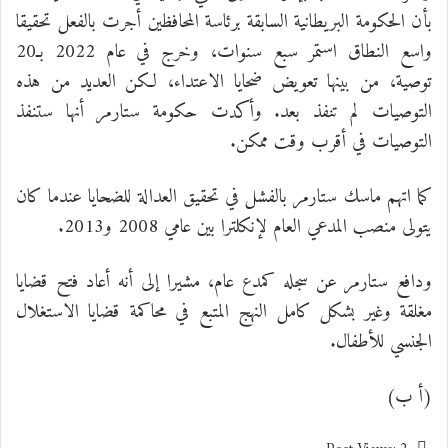
بأن الحكومة البريطانية السابقة برئاسة المحافظين أجرت بالفعل تحقيقا
واسع النطاق استمر سبع سنوات، وخرج في عام 2022 بـ20
توصية، من بينها تعويض ضحايا الاعتداء، لكن العديد من هذه
التوصيات لم تنفذ بعد. وأكدت حكومة ستارمر أنها ستنفذ
التوصيات في أقرب وقت ممكن.
كما اتهم ماسك ستارمر بالفشل في تحقيق العدالة للضحايا عندما كان
يتولى منصب المدعي العام لإنكلترا بين عامي 2008 و2013.
ودافع ستارمر عن سجله كمدع عام، مشيرا إلى أنه أعاد فتح قضايا
مغلقة وغير بشكل كامل النهج المتبع في محاكمة قضايا الاستغلال
الجنسي للأطفال.
(أ ب)