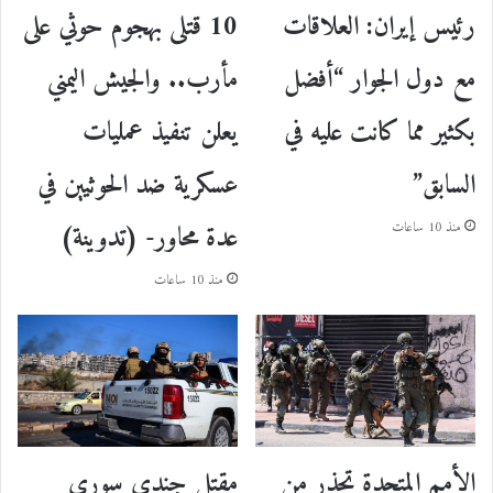
رئيس إيران: العلاقات
10 قتلى بهجوم حوثي على
مع دول الجوار “أفضل
مأرب.. والجيش اليمني
بكثير مما كانت عليه في
يعلن تنفيذ عمليات
السابق”
عسكرية ضد الحوثيين في
عدة محاور- (تدوينة)
منذ 10 ساعات
منذ 10 ساعات
الأمم المتحدة تحذر من
مقتل جندي سوري