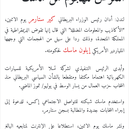
كير ستارمر
لندن: أدان رئيس الوزراء البريطاني
يوم الاثنين،
“الأكاذيب والمعلومات المضللة” التي قال إنها تقوض الديمقراطية في
المملكة المتحدة، وذلك ردا على سيل من الهجمات التي وجهها
إيلون ماسك
الملياردير الأمريكي
لحكومته.
وأبدى الرئيس التنفيذي لشركة تسلا الأمريكية للسيارات
الكهربائية اهتماما مكثفا ومتقطعا بالشأن السياسي البريطاني منذ
انتخاب حزب العمال من يسار الوسط في يوليو/ تموز الماضي.
واستخدم ماسك شبكته للتواصل الاجتماعي إكس، للدعوة إلى
إجراء انتخابات جديدة والمطالبة بسجن ستارمر.
ونشر ماسك يوم الاثنين، استطلاعا على الإنترنت لمتابعيه البالغ