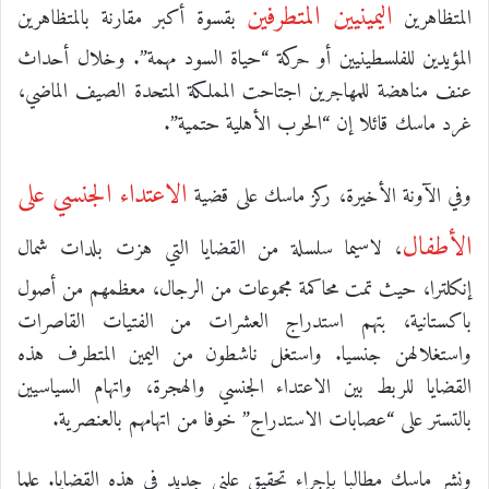
اليمينيين المتطرفين
المتظاهرين
بقسوة أكبر مقارنة بالمتظاهرين
المؤيدين للفلسطينيين أو حركة “حياة السود مهمة”. وخلال أحداث
عنف مناهضة للمهاجرين اجتاحت المملكة المتحدة الصيف الماضي،
غرد ماسك قائلا إن “الحرب الأهلية حتمية”.
الاعتداء الجنسي على
وفي الآونة الأخيرة، ركز ماسك على قضية
الأطفال
، لاسيما سلسلة من القضايا التي هزت بلدات شمال
إنكلترا، حيث تمت محاكمة مجموعات من الرجال، معظمهم من أصول
باكستانية، بتهم استدراج العشرات من الفتيات القاصرات
واستغلالهن جنسيا. واستغل ناشطون من اليمين المتطرف هذه
القضايا للربط بين الاعتداء الجنسي والهجرة، واتهام السياسيين
بالتستر على “عصابات الاستدراج” خوفا من اتهامهم بالعنصرية.
ونشر ماسك مطالبا بإجراء تحقيق علني جديد في هذه القضايا. علما