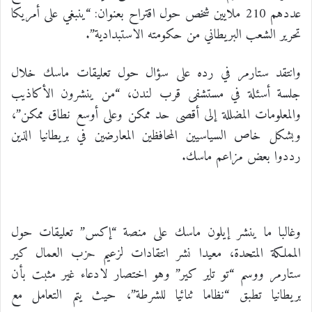
عددهم 210 ملايين شخص حول اقتراح بعنوان: “ينبغي على أمريكا
تحرير الشعب البريطاني من حكومته الاستبدادية”.
وانتقد ستارمر في رده على سؤال حول تعليقات ماسك خلال
جلسة أسئلة في مستشفى قرب لندن، “من ينشرون الأكاذيب
والمعلومات المضللة إلى أقصى حد ممكن وعلى أوسع نطاق ممكن”،
وبشكل خاص السياسيين المحافظين المعارضين في بريطانيا الذين
رددوا بعض مزاعم ماسك.
وغالبا ما ينشر إيلون ماسك على منصة “إكس” تعليقات حول
المملكة المتحدة، معيدا نشر انتقادات لزعيم حزب العمال كير
ستارمر ووسم “تو تاير كير” وهو اختصار لادعاء غير مثبت بأن
بريطانيا تطبق “نظاما ثنائيا للشرطة”، حيث يتم التعامل مع