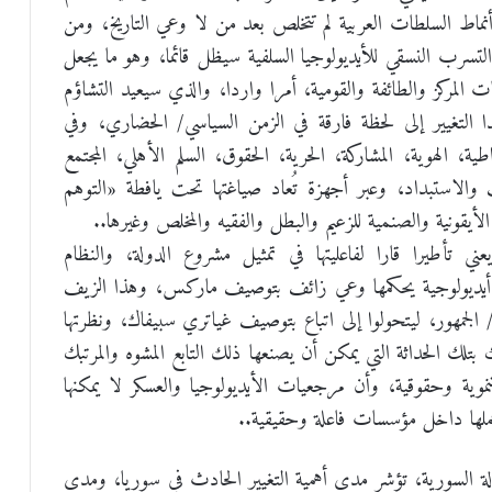
نماط السلطات العربية لم تتخلص بعد من لا وعي التاريخ، ومن
رب النسقي للأيديولوجيا السلفية سيظل قائما، وهو ما يجعل
المركز والطائفة والقومية، أمرا واردا، والذي سيعيد التشاؤم
 التغيير إلى لحظة فارقة في الزمن السياسي/ الحضاري، وفي
ة، الهوية، المشاركة، الحرية، الحقوق، السلم الأهلي، المجتمع
 والاستبداد، وعبر أجهزة تُعاد صياغتها تحت يافطة «التوهم
أيقونية والصنمية للزعيم والبطل والفقيه والمخلص وغيرها..
ني تأطيرا قارا لفاعليتها في تمثيل مشروع الدولة، والنظام
 أيديولوجية يحكمها وعي زائف بتوصيف ماركس، وهذا الزيف
الجمهور، ليتحولوا إلى اتباع بتوصيف غياتري سبيفاك، ونظرتها
ك بتلك الحداثة التي يمكن أن يصنعها ذلك التابع المشوه والمرتبك
نموية وحقوقية، وأن مرجعيات الأيديولوجيا والعسكر لا يمكنها
 عملها داخل مؤسسات فاعلة وحقيقية..
لحالة السورية، تؤشر مدى أهمية التغيير الحادث في سوريا، ومدى