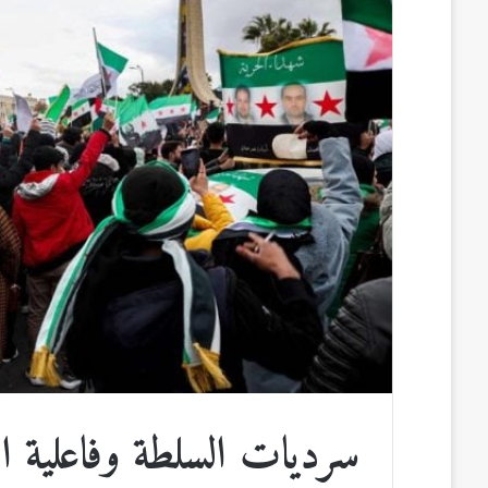
ب
ك
m
ت
d
و
د
b
ي
d
ك
إ
l
ر
i
ن
r
ي
t
س
ت
سرديات السلطة وفاعلية الن