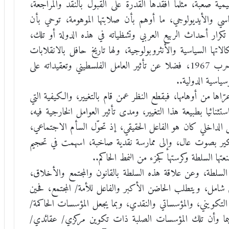
 صعبة، مثلما أفقدها القدرة على القبول بالنقد والمراجعة،
والأيديولوجي، ما أوهم بأن صلابتها الموهومة، توحي بأن
تكرار أحداث الربيع العربي وتشظياته في هذه الدولة أو تلك،
لاتها السياسية والأنثروبولوجية، ولها تاريخ حافل بالانقلابات
العسكرية، وبظروفها الصراعية مع إسرائيل، وعقدة حرب 1967، فضلا عن تأثير العامل الفلسطيني وتعقيداته على
سياسية الدولية..
ا من أوهامها، فبقطع النظر عمن قام بالتغيير، والكيفية التي
ائيا بطبيعة هذا التغيير، ومدى تأثير العوامل الخارجية فيه،
الداخلي كان هو الفاعل الحقيقي، إذ تحوّل السأم الاجتماعي،
تفكير بصوت عال، وإلى ممارسة نقدية صاخبة، اسهمت في تحجيم
عتها السلطة وكرستها كجزء من النمط الحاكم..
لسلطة، وعن علاقة هذه السلطة بالقانون والمجتمع والأخلاق،
 شامل، ويتطلب الحاضن الأكبر والفاعل للأمة/ المجتمع، فحين
 التكويني، والمؤسساتي والنقدي، وبما يجعل المؤسسات الحاكمة/
يما وأن تلك المؤسسات الصلبة ذات تكوين مركزي/ عقائدي/