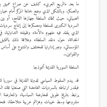
ما بعد «الربيع العربي» كشف عن صراع عميق بين ا
والعسكر، وبالشكل الذي وضع جماعة المركز أمام خيارا
الصياني، حيث تملك السلطة جهازها القامع، أو بين 
السردية الكبرى للسلطة ومعسكرها إلى إنتاج سرديات
الذي يفقد فيه مفهوم «الأمة» وظيفته التداولية، في
الحداثة، حول «نقد السلطة» وعلاقة ذلك بالتمثيل الث
المؤسساتي، وعبر إدارتها للمختلف والمتنوع على أساس و
والقوانين..
السلطة السورية القديمة أنموذجا
قد يبدو السقوط السياسي للدولة القديمة في سوريا لا 
فبقدر ارتباطه بالسرديات الغامضة التي صنعتها تلك ال
يرتبط بتاريخ طويل للمعارضة السياسية، والمعارضة 
مشروعها وسط خيبات وهزائم عربية متلاحقة، فتحول