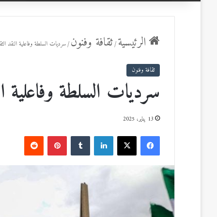
عن
الرئيسية
ثقافة وفنون
/
/
سرديات السلطة وفاعلية النقد الثق
ثقافة وفنون
سرديات السلطة وفاعلية الن
13 يناير، 2025
ف
ل
ب
ي
X
ي
T
ي
R
س
ن
u
ن
e