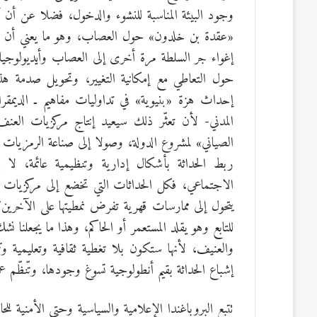
وجود البيئة المناسبة للنشوء والدخول، فضلا عن أن أ
«عقدة بن خلدون» حول العصاب، وهو ما يعني أن التس
إغواء جر السلطة مرة أخرى إلى العصاب وأيديولوجيات 
حول التعاطي مع إمكانية التغيير، وتحويل صدمة هذا
إحداث هزة «بنيوية» في تداوليات مفاهيم ـ الديمقراطي
المدني- لأن تعثّر ذلك سيعيد إنتاج مركزيات العنف
الصياني» لمشروع الدولة، وصولا إلى صناعة الرمزيات ال
ربط الحداثة بأشكال إدارية وتنظيمية عائمة، لا يع
الاجتماعي، فكل الحداثات التي تخضع إلى مركزيات
يتحول إلى ممارسات قهرية تفرض نمطيتها على الآخرين/ 
للتابع وهو يقلد المستعمر أو الحاكم، وهذا ما يجعلنا نش
والعنيف، لأنها ستكون بلا تغطية ثقافية وتعليمية وت
إشباع الحداثة بقيم أنطولوجية تسوغ وجودها، وتّنظّم
تتبع البروباغندا الإعلامية والسياسية وحتى الأمنية ل