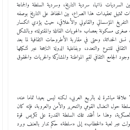
لسرديات ذاتها، سردية التاريخ، وسردية السلطة والجماعة
ت تمثيل تعقيدات هذا الصراع، بين الحفاظ على التاريخ بوصفه
التفريغ المؤسساتي والقانوني والأخلاقي، حيث يؤدي انكسار
 صغرى مسكونة بعصاب «الهويات القاتلة والمقتولة» وبالشكل
 نسق الحداثة، وحتى في مقاربة الأطروحات الثقافية لما بعد
قافي للتنوع والتعدد، وبفاعلية الدولة الناجحة عبر تشكيلها
جود الجامع الثقافي لقيم المواطنة والمشاركة والحريات والحقوق
علاقة مباشرة له بالربيع العربي، لكنه ليس بعيدا تماما عنه،
سلطة حول النضال القومي والتحرير والأمن والعروبة، فإنه كان
العسكرية، وهذا ما أفقد تلك السلطة القدرة على تكريس قوة
ت عبر لعبة «الخطاب» إلى «سلطة» حكم تدار بالعنف وبرد