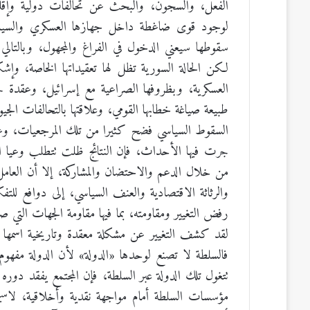
الفعل، والسجون، والبحث عن تحالفات دولية وإقليمية
لوجود قوى ضاغطة داخل جهازها العسكري والسياسي 
سقوطها سيعني الدخول في الفراغ والمجهول، وبالتالي 
لكن الحالة السورية تظل لها تعقيداتها الخاصة، وإشكا
طبيعة صياغة خطابها القومي، وعلاقتها بالتحالفات الجيو
السقوط السياسي فضح كثيرا من تلك المرجعيات، وعرّاه
جرت فيها الأحداث، فإن النتائج ظلت تتطلب وعيا استثن
من خلال الدعم والاحتضان والمشاركة، إلا أن العامل 
والرثاثة الاقتصادية والعنف السياسي، إلى دوافع لل
رفض التغيير ومقاومته، بما فيها مقاومة الجهات التي صن
لقد كشف التغيير عن مشكلة معقدة وتاريخية اسمها ا
فالسلطة لا تصنع لوحدها «الدولة» لأن الدولة مفهوم
تتغول تلك الدولة عبر السلطة، فإن المجتمع يفقد دوره
مؤسسات السلطة أمام مواجهة نقدية وأخلاقية، لاس