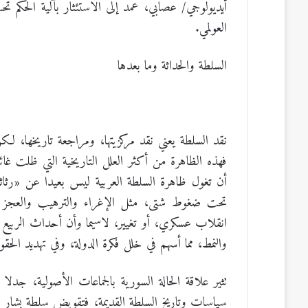
أيديولوجي/ عصابي، عمد إلى الاستئثار بآلية الحكم ت
العولمي.
السلطة والحداثة وما بعدها
نقد السلطة يعني نقد مركزيتها، ومراجعة تاريخها، ل
فهذه الظاهرة من أكثر العلل التاريخية التي ظلت غائ
أن تغول ظاهرة السلطة العربية ليس بعيدا عن «رثاثة
تحت ضغوط شتى، مثل الإغراء والترهيب والعجز وا
انقلاب عسكري، أو تغيير، لاسيما وأن أحداث الربي
والنمط، مما أسهم في خلل فكرة الدولة، وفي تهديد الحقو
تثير علاقة الحالة السورية بالجماعات الأصولية، جدل
سياسات وتاريخ السلطة القديمة، فتقويض سلطة بشار ا