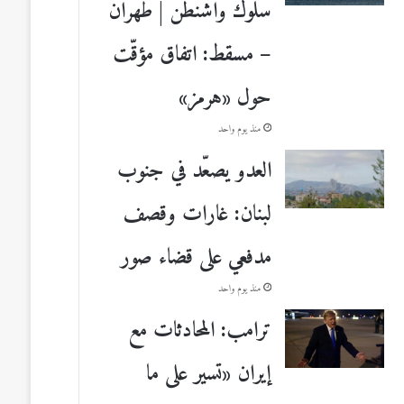
سلوك واشنطن | طهران
– مسقط: اتفاق مؤقّت
حول «هرمز»
منذ يوم واحد
العدو يصعّد في جنوب
لبنان: غارات وقصف
مدفعي على قضاء صور
منذ يوم واحد
ترامب: المحادثات مع
إيران «تسير على ما