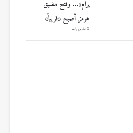
يرام»… وفتح مضيق
هرمز أصبح «قريباً»
منذ يوم واحد