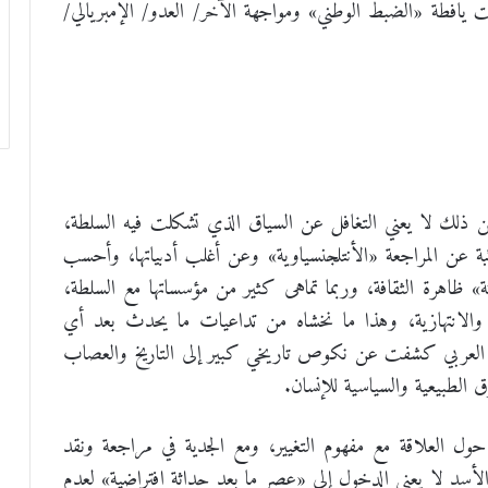
حت يافطة «الضبط الوطني» ومواجهة الآخر/ العدو/ الإمبريالي/
كن ذلك لا يعني التغافل عن السياق الذي تشكلت فيه السلطة،
بة عن المراجعة «الأنتلجنسياوية» وعن أغلب أدبياتها، وأحسب
» ظاهرة الثقافة، وربما تماهى كثير من مؤسساتها مع السلطة،
لانتهازية، وهذا ما نخشاه من تداعيات ما يحدث بعد أي
ع العربي كشفت عن نكوص تاريخي كبير إلى التاريخ والعصاب
ق الطبيعية والسياسية للإنسان.
ا حول العلاقة مع مفهوم التغيير، ومع الجدية في مراجعة ونقد
لأسد لا يعني الدخول إلى «عصر ما بعد حداثة افتراضية» لعدم