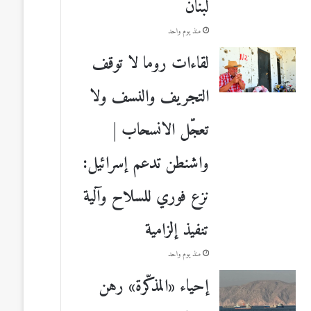
لبنان
منذ يوم واحد
لقاءات روما لا توقف
التجريف والنسف ولا
تعجّل الانسحاب |
واشنطن تدعم إسرائيل:
نزع فوري للسلاح وآلية
تنفيذ إلزامية
منذ يوم واحد
إحياء «المذكّرة» رهن