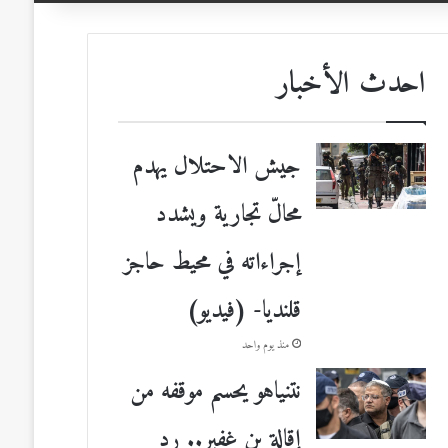
احدث الأخبار
جيش الاحتلال يهدم
محالّ تجارية ويشدد
إجراءاته في محيط حاجز
قلنديا- (فيديو)
منذ يوم واحد
نتنياهو يحسم موقفه من
إقالة بن غفير.. رد