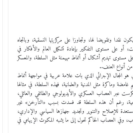
ن نقدا وتقويضا لها، وتجاوزا على مركزيتها النسقية، وباتجاه
بت، أو على مستوى التفكير بإعادة تشكيل العالم والأفكار في
مستوى تهديم أشكال أو أنماط مهيمنة مثل السلطة، والمعسكر
 من أنواع العنف..
بي هو المجال الإجرائي الذي بات علامة عربية في مواجهة أنماط
هيم غامضة وماكرة مثل المدنية والعلمانية، فهذه السلطة، في مثالها
ست عبر العصاب العسكري والأيديولوجي والطائفي والعائلي،
وجية، رغم أن هذه السلطة قد فسدت بسبب «التأرخن» غير
مستعدة للإصلاح والتنوير وتجديد جهازها السياسي والإداري،
اب، وفي العصاب الحاكم تحول إلى ما يشبه المكوث الإيهامي في