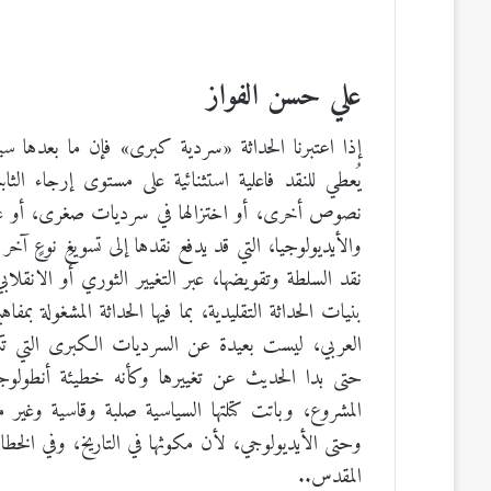
علي حسن الفواز
إذا اعتبرنا الحداثة «سردية كبرى» فإن ما بعدها سيكو
يُعطي للنقد فاعلية استثنائية على مستوى إرجاء الثا
نصوص أخرى، أو اختزالها في سرديات صغرى، أو على 
والأيديولوجيا، التي قد يدفع نقدها إلى تسويغِ نوعٍ آخر
نقد السلطة وتقويضها، عبر التغيير الثوري أو الانقلا
بنيات الحداثة التقليدية، بما فيها الحداثة المشغولة بمفا
العربي، ليست بعيدة عن السرديات الكبرى التي تكر
حتى بدا الحديث عن تغييرها وكأنه خطيئة أنطول
المشروع، وباتت كتلتها السياسية صلبة وقاسية وغير 
وحتى الأيديولوجي، لأن مكوثها في التاريخ، وفي الخط
المقدس..