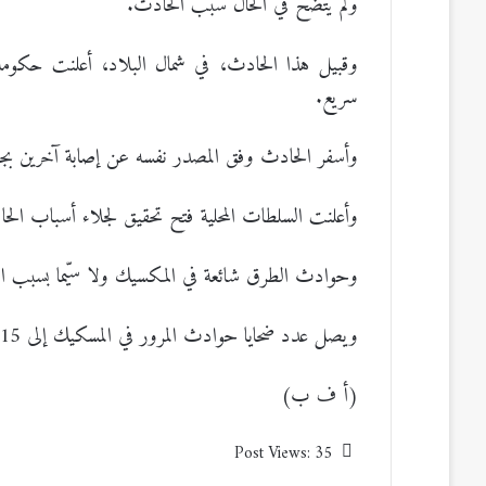
ولم يتّضح في الحال سبب الحادث.
سريع.
وأسفر الحادث وفق المصدر نفسه عن إصابة آخرين بج
وأعلنت السلطات المحلية فتح تحقيق لجلاء أسباب الح
وحوادث الطرق شائعة في المكسيك ولا سيّما بسبب الس
ويصل عدد ضحايا حوادث المرور في المسكيك إلى 15 ألف قتيل على الأقل سنويا.
(أ ف ب)
Post Views:
35