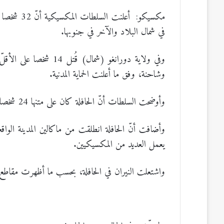
مكسيكو: أع
في شمال البلاد والآخر في جنوبها.
وفي ولاية دورانغو (شما
وشاحنة، وفق ما أعلنت الحماية المدنية.
وأوضحت السلطات أنّ الحافلة كان على متنها 24 شخصا لم ينج منهم سوى 10 فقط.
وأضافت أنّ الحافلة انطلقت من ماكالين المدينة الو
يعمل العديد من المكسيكيين.
واشتعلت النيران في الحافلة، بحسب ما أظهرت مقاطع ف