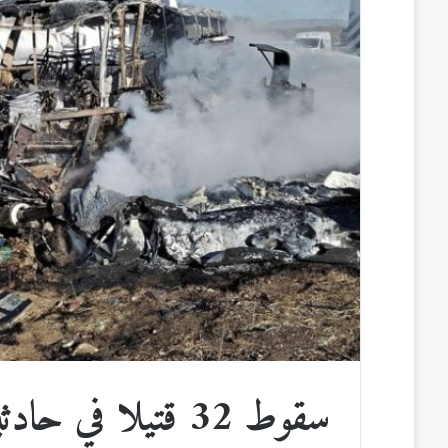
ب
ك
m
ت
d
و
د
b
ي
d
ك
إ
l
ر
i
ن
r
ي
t
س
ت
سقوط 32 قتيلا في حادثين مروريين في المكسيك