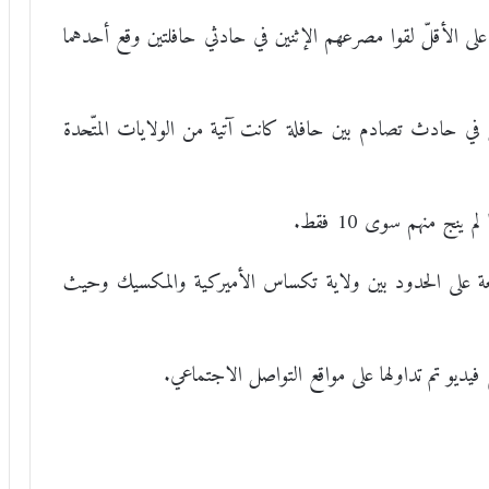
لنت السلطات المكسيكية أنّ 32 شخصا على الأقلّ لقوا مصرعهم الإثنين في حادثي حافلتين وقع أحدهما
ل) قُتل 14 شخصا على الأقلّ في حادث تصادم بين حافلة كانت آتية من الولايات المتّحدة
اقعة على الحدود بين ولاية تكساس الأميركية والمكسيك وحيث
يديو تم تداولها على مواقع التواصل الاجتماعي.