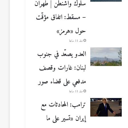
سلوك واشنطن | طهران
– مسقط: اتفاق مؤقّت
حول «هرمز»
منذ 11 ساعة
العدو يصعّد في جنوب
لبنان: غارات وقصف
مدفعي على قضاء صور
منذ 11 ساعة
ترامب: المحادثات مع
إيران «تسير على ما