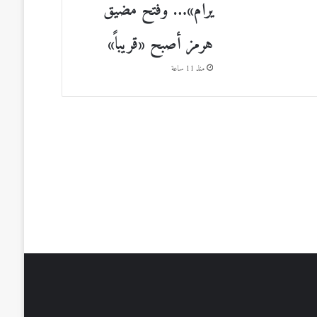
يرام»… وفتح مضيق
هرمز أصبح «قريباً»
منذ 11 ساعة