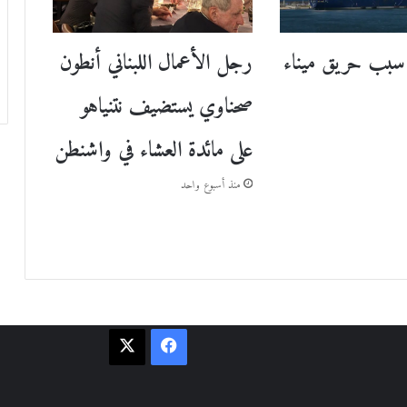
سبب حريق ميناء
رجل الأعمال اللبناني أنطون
صحناوي يستضيف نتنياهو
على مائدة العشاء في واشنطن
منذ أسبوع واحد
فيسبوك
‫X