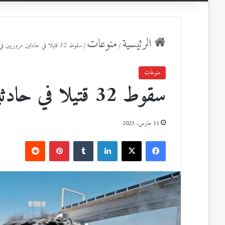
عن
الرئيسية
منوعات
/
/
سقوط 32 قتيلا في حادثين مروريين في المكسيك
منوعات
سقوط 32 قتيلا في حادثين مروريين في المكسيك
11 مارس، 2025
ف
ل
ب
ي
X
ي
T
ي
R
س
ن
u
ن
e