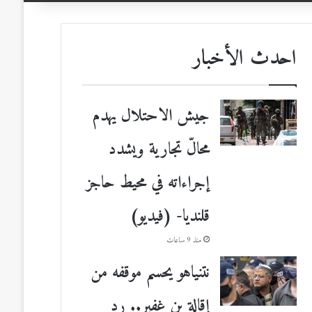
احدث الأخبار
جيش الاحتلال يهدم
محالّ تجارية ويشدد
إجراءاته في محيط حاجز
قلنديا- (فيديو)
منذ 9 ساعات
نتنياهو يحسم موقفه من
إقالة بن غفير.. رد