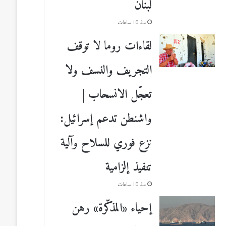
لبنان
منذ 10 ساعات
لقاءات روما لا توقف
التجريف والنسف ولا
تعجّل الانسحاب |
واشنطن تدعم إسرائيل:
نزع فوري للسلاح وآلية
تنفيذ إلزامية
منذ 10 ساعات
إحياء «المذكّرة» رهن